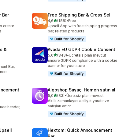
 Bar
Free Shipping Bar & Cross Sell
5 yıldız üzerinden
4,6
(188)
•
Free
toplam 188 değerlendirme
o create
Upsell App with free shipping progress
s
bar, related products
Built for Shopify
s &
Avada EU GDPR Cookie Consent
5 yıldız üzerinden
5,0
(843)
•
Ücretsiz plan mevcut
toplam 843 değerlendirme
Ensure GDPR compliance with a cookie
banner for your store
ent Bar,
ners
Built for Shopify
uncement
Algoshop Sayaç: Hemen satın al
5 yıldız üzerinden
5,0
(83)
•
Ücretsiz plan mevcut
toplam 83 değerlendirme
Akıllı zamanlayıcı aciliyet yaratır ve
satışları artırır
uee header,
Built for Shopify
Upsell
Hextom: Quick Announcement
Bar