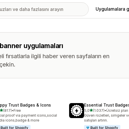
Uygulamalara g
m banner uygulamaları
fırsatlarla ilgili haber veren sayfaların en
 çekin.
ppy Trust Badges & Icons
Essential Trust Badge
5 yıldız üzerinden
5 yıldız üzerinden
(817)
•
Free
5,0
(1.037)
•
Ücretsiz pla
lam 817 değerlendirme
toplam 1037 değerlendirm
ial proof via payment icons,social
Güven rozetleri, simgeler ve
ia icons,badge & more
satışları artırın.
Built for Shopify
Built for Shopify