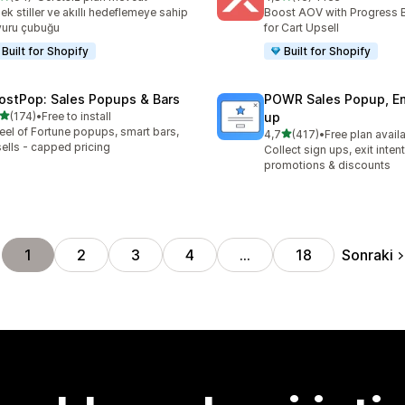
lam 94 değerlendirme
toplam 16 değerlendirme
ek stiller ve akıllı hedeflemeye sahip
Boost AOV with Progress 
uru çubuğu
for Cart Upsell
Built for Shopify
Built for Shopify
ostPop: Sales Popups & Bars
POWR Sales Popup, Em
5 yıldız üzerinden
(174)
•
Free to install
up
lam 174 değerlendirme
el of Fortune popups, smart bars,
5 yıldız üzerinden
4,7
(417)
•
Free plan avail
toplam 417 değerlendirme
ells - capped pricing
Collect sign ups, exit inten
promotions & discounts
Sonraki
1
2
3
4
…
18