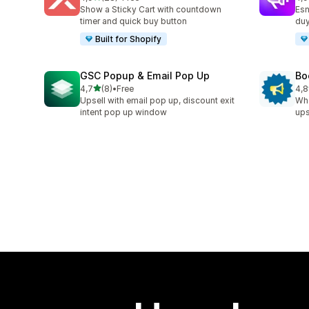
toplam 28 değerlendirme
top
Show a Sticky Cart with countdown
Esn
timer and quick buy button
duy
Built for Shopify
GSC Popup & Email Pop Up
Bo
5 yıldız üzerinden
4,7
(8)
•
Free
4,8
toplam 8 değerlendirme
top
Upsell with email pop up, discount exit
Whe
intent pop up window
ups