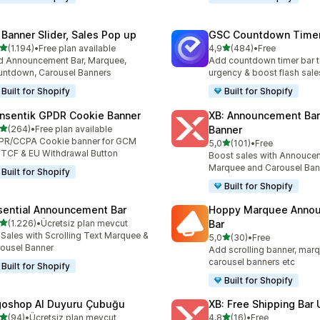
 Banner Slider, Sales Pop up
GSC Countdown Timer
5 yıldız üzerinden
5 yıldız üzerinden
(1.194)
•
Free plan available
4,9
(484)
•
Free
lam 1194 değerlendirme
toplam 484 değerlendirme
 Announcement Bar, Marquee,
Add countdown timer bar t
ntdown, Carousel Banners
urgency & boost flash sale
Built for Shopify
Built for Shopify
nsentik GPDR Cookie Banner
XB: Announcement Bar
5 yıldız üzerinden
(264)
•
Free plan available
Banner
lam 264 değerlendirme
PR/CCPA Cookie banner for GCM
5 yıldız üzerinden
5,0
(101)
•
Free
toplam 101 değerlendirme
 TCF & EU Withdrawal Button
Boost sales with Annoucem
Marquee and Carousel Ban
Built for Shopify
Built for Shopify
sential Announcement Bar
Hoppy Marquee Anno
5 yıldız üzerinden
(1.226)
•
Ücretsiz plan mevcut
Bar
lam 1226 değerlendirme
t Sales with Scrolling Text Marquee &
5 yıldız üzerinden
5,0
(30)
•
Free
toplam 30 değerlendirme
ousel Banner
Add scrolling banner, marq
carousel banners etc
Built for Shopify
Built for Shopify
goshop AI Duyuru Çubuğu
XB: Free Shipping Bar 
5 yıldız üzerinden
5 yıldız üzerinden
(94)
•
Ücretsiz plan mevcut
4,8
(16)
•
Free