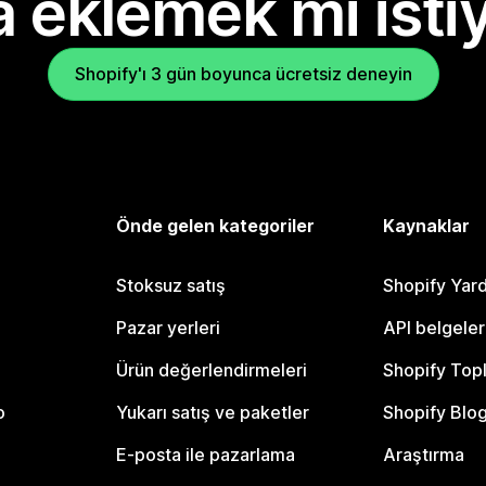
 eklemek mi isti
Shopify'ı 3 gün boyunca ücretsiz deneyin
Önde gelen kategoriler
Kaynaklar
Stoksuz satış
Shopify Yar
Pazar yerleri
API belgeler
Ürün değerlendirmeleri
Shopify Top
o
Yukarı satış ve paketler
Shopify Blo
E-posta ile pazarlama
Araştırma