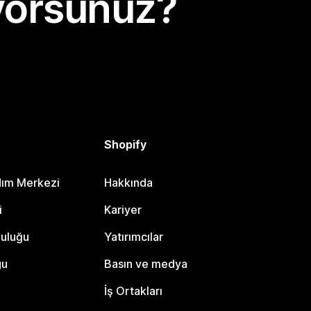
yorsunuz?
Shopify
dım Merkezi
Hakkında
i
Kariyer
luluğu
Yatırımcılar
gu
Basın ve medya
İş Ortakları