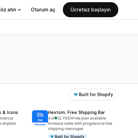
öz atın
Oturum aç
Ücretsiz başlayın
Built for Shopify
s & Icons
Hextom: Free Shipping Bar
5 yıldız üzerinden
n mevcut
4,9
(2.795)
•
Free plan available
e
toplam 2795 değerlendirme
 afişlerle
Increase sales with progressive free
shipping messages
Built for Shopify