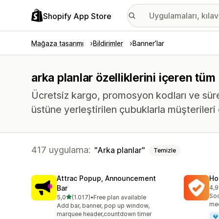
Shopify App Store
Mağaza tasarımı
Bildirimler
Banner’lar
arka planlar özelliklerini içeren tü
Ücretsiz kargo, promosyon kodları ve süreli 
üstüne yerleştirilen çubuklarla müşterileri
417 uygulama:
Arka planlar
Temizle
Attrac Popup, Announcement
Ho
Bar
4,9
top
Soc
5 yıldız üzerinden
5,0
(1.017)
•
Free plan available
toplam 1017 değerlendirme
med
Add bar, banner, pop up window,
marquee header,countdown timer