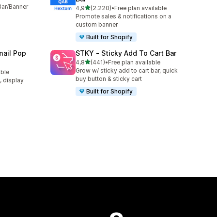
Bar/Banner
5 yıldız üzerinden
4,9
(2.220)
•
Free plan available
toplam 2220 değerlendirme
Promote sales & notifications on a
custom banner
Built for Shopify
ail Pop
STKY ‑ Sticky Add To Cart Bar
5 yıldız üzerinden
4,8
(441)
•
Free plan available
toplam 441 değerlendirme
Grow w/ sticky add to cart bar, quick
able
buy button & sticky cart
t, display
Built for Shopify