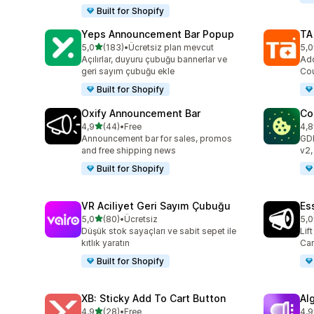
Built for Shopify
Yeps Announcement Bar Popup
TA
5 yıldız üzerinden
5,0
(183)
•
Ücretsiz plan mevcut
5,0
toplam 183 değerlendirme
top
Açılırlar, duyuru çubuğu bannerlar ve
Add
geri sayım çubuğu ekle
Cou
Built for Shopify
Oxify Announcement Bar
Co
5 yıldız üzerinden
4,9
(44)
•
Free
4,8
toplam 44 değerlendirme
top
Announcement bar for sales, promos
GD
and free shipping news
v2,
Built for Shopify
VR Aciliyet Geri Sayım Çubuğu
Es
5 yıldız üzerinden
5,0
(80)
•
Ücretsiz
5,0
toplam 80 değerlendirme
top
Düşük stok sayaçları ve sabit sepet ile
Lif
kıtlık yaratın
Car
Built for Shopify
XB: Sticky Add To Cart Button
Al
5 yıldız üzerinden
4,9
(28)
•
Free
4,9