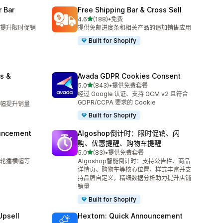
 Bar
Free Shipping Bar & Cross Sell
星（满分 5 星）
4.6
(188)
•
免费
总共 188 条评论
提升限时促销
提供免邮进度条和相关产品的追加销售应用
Built for Shopify
s &
Avada GDPR Cookies Consent
星（满分 5 星）
5.0
(843)
•
提供免费套餐
总共 843 条评论
经过 Google 认证、支持 GCM v2 且符合
GDPR/CCPA 要求的 Cookie
幅提升销量
Built for Shopify
uncement
Algoshop倒计时：限时促销、闪
购、优惠提醒、购物车提醒
星（满分 5 星）
5.0
(83)
•
提供免费套餐
总共 83 条评论
轮播横幅等
Algoshop智能倒计时：支持公告栏、商品
详情页、购物车等核心位置，样式丰富并支
持品牌自定义，精细数据分析助力提升店铺
销量
Built for Shopify
Upsell
Hextom: Quick Announcement