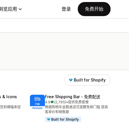
浏览应用
登录
免费开始
Built for Shopify
s & Icons
Free Shipping Bar ‑ 免费配送
星（满分 5 星）
4.9
(2,795)
•
提供免费套餐
总共 2795 条评论
签和横幅来促
根据购物车金额递进式提醒免邮门槛 提高
客单价和销售额
Built for Shopify