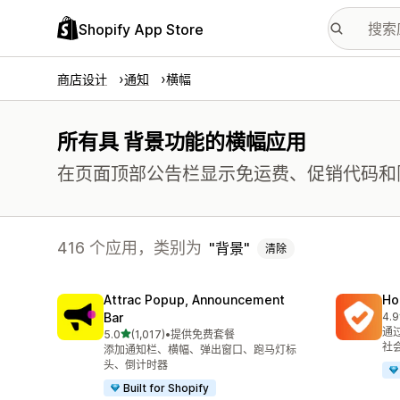
Shopify App Store
商店设计
通知
横幅
所有具 背景功能的横幅应用
在页面顶部公告栏显示免运费、促销代码和
416 个应用，类别为
背景
清除
Attrac Popup, Announcement
Ho
Bar
4.9
总共
通
星（满分 5 星）
5.0
(1,017)
•
提供免费套餐
总共 1017 条评论
社
添加通知栏、横幅、弹出窗口、跑马灯标
头、倒计时器
Built for Shopify