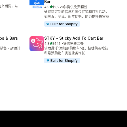
Bar
向上销售，从
星（满分 5 星）
4.9
(2,220)
•
提供免费套餐
总共 2220 条评论
通过可定制的信息栏宣传促销和打折活动，
如黑五、圣诞、新年促销，助力提升销售额
Built for Shopify
ps & Bars
STKY ‑ Sticky Add To Cart Bar
星（满分 5 星）
4.8
(441)
•
提供免费套餐
总共 441 条评论
售 - 封顶计
借助悬浮“添加到购物车”栏、快捷购买按钮
和悬浮购物车实现业务增长
Built for Shopify