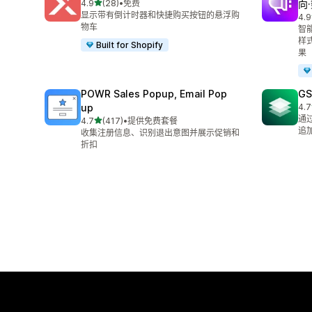
星（满分 5 星）
4.9
(28)
•
免费
向
总共 28 条评论
显示带有倒计时器和快捷购买按钮的悬浮购
4.9
总共
物车
智
样
Built for Shopify
果
POWR Sales Popup, Email Pop
GS
up
4.7
总共
通
星（满分 5 星）
4.7
(417)
•
提供免费套餐
总共 417 条评论
追
收集注册信息、识别退出意图并展示促销和
折扣