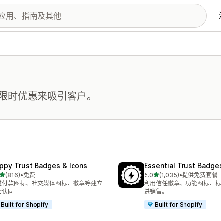
限时优惠来吸引客户。
ppy Trust Badges & Icons
Essential Trust Badge
星（满分 5 星）
星（满分 5 星）
(816)
•
免费
5.0
(1,035)
•
提供免费套餐
 816 条评论
总共 1035 条评论
过付款图标、社交媒体图标、徽章等建立
利用信任徽章、功能图标、标
会认同
进销售。
Built for Shopify
Built for Shopify