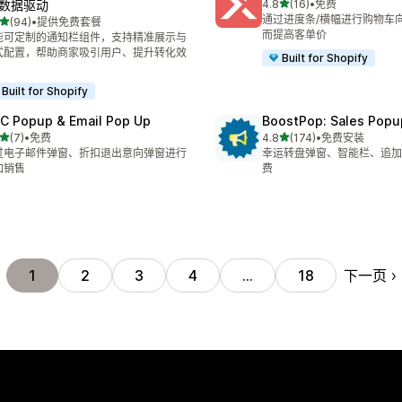
星（满分 5 星）
·数据驱动
4.8
(16)
•
免费
总共 16 条评论
通过进度条/横幅进行购物车
星（满分 5 星）
(94)
•
提供免费套餐
 94 条评论
而提高客单价
能可定制的通知栏组件，支持精准展示与
式配置，帮助商家吸引用户、提升转化效
Built for Shopify
Built for Shopify
C Popup & Email Pop Up
BoostPop: Sales Popu
星（满分 5 星）
星（满分 5 星）
(7)
•
免费
4.8
(174)
•
免费安装
 7 条评论
总共 174 条评论
过电子邮件弹窗、折扣退出意向弹窗进行
幸运转盘弹窗、智能栏、追加销
加销售
费
下一页
1
2
3
4
…
18