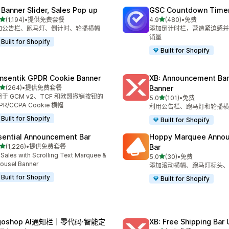
 Banner Slider, Sales Pop up
GSC Countdown Timer
星（满分 5 星）
星（满分 5 星）
(1,194)
•
提供免费套餐
4.9
(480)
•
免费
 1194 条评论
总共 480 条评论
加公告栏、跑马灯、倒计时、轮播横幅
添加倒计时栏，营造紧迫感并
销量
Built for Shopify
Built for Shopify
nsentik GPDR Cookie Banner
XB: Announcement Bar
星（满分 5 星）
(264)
•
提供免费套餐
Banner
 264 条评论
于 GCM v2、TCF 和欧盟撤销按钮的
星（满分 5 星）
5.0
(101)
•
免费
总共 101 条评论
PR/CCPA Cookie 横幅
利用公告栏、跑马灯和轮播横
Built for Shopify
Built for Shopify
sential Announcement Bar
Hoppy Marquee Anno
星（满分 5 星）
(1,226)
•
提供免费套餐
Bar
 1226 条评论
t Sales with Scrolling Text Marquee &
星（满分 5 星）
5.0
(30)
•
免费
总共 30 条评论
ousel Banner
添加滚动横幅、跑马灯标头、
Built for Shopify
Built for Shopify
lgoshop AI通知栏｜零代码·智能定
XB: Free Shipping Bar 