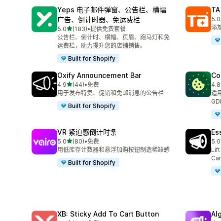
Yeps 电子邮件弹窗、公告栏、横幅
TA
广告、倒计时器、免运费栏
5.0
总共
添
星（满分 5 星）
5.0
(183)
•
提供免费套餐
总共 183 条评论
公告栏、倒计时、横幅、页眉、跑马灯和免
运费栏，助力提升您的店铺销售。
Built for Shopify
Oxify Announcement Bar
Co
星（满分 5 星）
4.9
(44)
•
免费
4.8
总共 44 条评论
总共
用于发布特卖、促销和免邮消息的公告栏
适用
GD
Built for Shopify
VR 紧迫感倒计时条
Es
星（满分 5 星）
5.0
(80)
•
免费
5.0
总共 80 条评论
总共
用低库存计数器和悬浮加购按钮制造稀缺感
Lif
Car
Built for Shopify
XB: Sticky Add To Cart Button
A