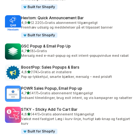
Built for Shopify
Hextom: Quick Announcement Bar
ud af 5 stjerner
4,9
(2.220)
•
Gratis abonnement tilgængeligt
2220 anmeldelser i alt
Fremhæv udsalg og meddelelser på et tilpasset banner
Built for Shopify
GSC Popup & Email Pop Up
ud af 5 stjerner
4,7
(8)
•
Gratis
8 anmeldelser i alt
Mersalg med e-mail-popup og exit intent-popupvindue med rabat
BoostPop: Sales Popups & Bars
ud af 5 stjerner
4,8
(174)
•
Gratis at installere
174 anmeldelser i alt
Pop op-lykkehjul, smarte bjælker, mersalg – med prisloft
POWR Sales Popup, Email Pop up
ud af 5 stjerner
4,7
(417)
•
Gratis abonnement tilgængeligt
417 anmeldelser i alt
Indsaml tilmeldinger, brug exit intent, og vis kampagner og rabatter
STKY ‑ Sticky Add To Cart Bar
ud af 5 stjerner
4,8
(441)
•
Gratis abonnement tilgængeligt
441 anmeldelser i alt
Vækst med fastgjort Læg i kurv-linje, hurtigt køb-knap og fastgjort
kurv
Built for Shopify