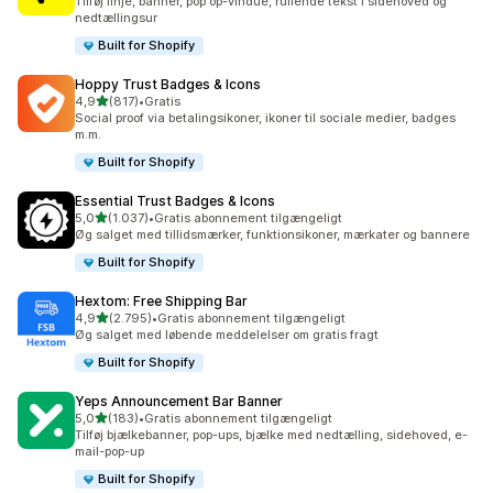
Tilføj linje, banner, pop op-vindue, rullende tekst i sidehoved og
nedtællingsur
Built for Shopify
Hoppy Trust Badges & Icons
ud af 5 stjerner
4,9
(817)
•
Gratis
817 anmeldelser i alt
Social proof via betalingsikoner, ikoner til sociale medier, badges
m.m.
Built for Shopify
Essential Trust Badges & Icons
ud af 5 stjerner
5,0
(1.037)
•
Gratis abonnement tilgængeligt
1037 anmeldelser i alt
Øg salget med tillidsmærker, funktionsikoner, mærkater og bannere
Built for Shopify
Hextom: Free Shipping Bar
ud af 5 stjerner
4,9
(2.795)
•
Gratis abonnement tilgængeligt
2795 anmeldelser i alt
Øg salget med løbende meddelelser om gratis fragt
Built for Shopify
Yeps Announcement Bar Banner
ud af 5 stjerner
5,0
(183)
•
Gratis abonnement tilgængeligt
183 anmeldelser i alt
Tilføj bjælkebanner, pop-ups, bjælke med nedtælling, sidehoved, e-
mail-pop-up
Built for Shopify