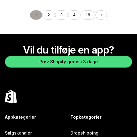
1
2
3
4
18
Vil du tilføje en app?
Prøv Shopify gratis i 3 dage
Appkategorier
Topkategorier
Salgskanaler
Dropshipping