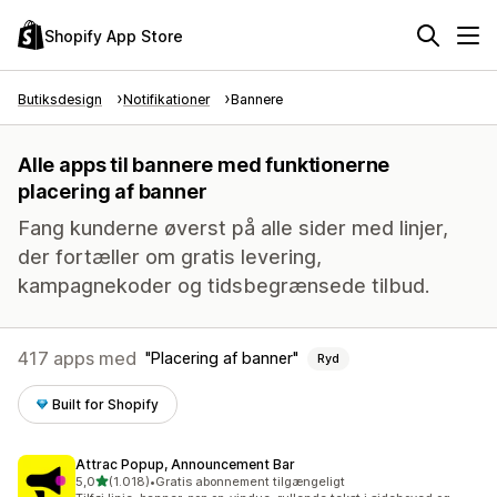
Shopify App Store
Butiksdesign
Notifikationer
Bannere
Alle apps til bannere med funktionerne
placering af banner
Fang kunderne øverst på alle sider med linjer,
der fortæller om gratis levering,
kampagnekoder og tidsbegrænsede tilbud.
417 apps med
Placering af banner
Ryd
Built for Shopify
Attrac Popup, Announcement Bar
ud af 5 stjerner
5,0
(1.018)
•
Gratis abonnement tilgængeligt
1018 anmeldelser i alt