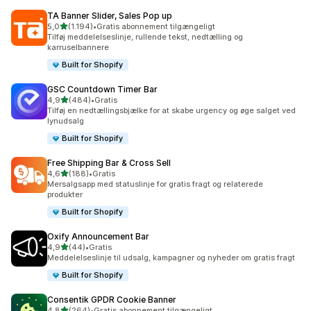
TA Banner Slider, Sales Pop up
ud af 5 stjerner
5,0
(1.194)
•
Gratis abonnement tilgængeligt
1194 anmeldelser i alt
Tilføj meddelelseslinje, rullende tekst, nedtælling og
karruselbannere
Built for Shopify
GSC Countdown Timer Bar
ud af 5 stjerner
4,9
(484)
•
Gratis
484 anmeldelser i alt
Tilføj en nedtællingsbjælke for at skabe urgency og øge salget ved
lynudsalg
Built for Shopify
Free Shipping Bar & Cross Sell
ud af 5 stjerner
4,6
(188)
•
Gratis
188 anmeldelser i alt
Mersalgsapp med statuslinje for gratis fragt og relaterede
produkter
Built for Shopify
Oxify Announcement Bar
ud af 5 stjerner
4,9
(44)
•
Gratis
44 anmeldelser i alt
Meddelelseslinje til udsalg, kampagner og nyheder om gratis fragt
Built for Shopify
Consentik GPDR Cookie Banner
ud af 5 stjerner
4,8
(264)
•
Gratis abonnement tilgængeligt