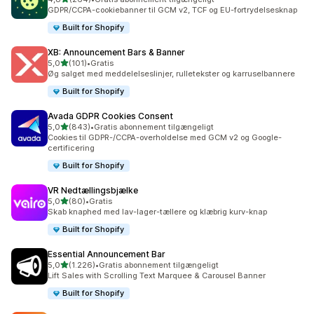
264 anmeldelser i alt
GDPR/CCPA-cookiebanner til GCM v2, TCF og EU-fortrydelsesknap
Built for Shopify
XB: Announcement Bars & Banner
ud af 5 stjerner
5,0
(101)
•
Gratis
101 anmeldelser i alt
Øg salget med meddelelseslinjer, rulletekster og karruselbannere
Built for Shopify
Avada GDPR Cookies Consent
ud af 5 stjerner
5,0
(843)
•
Gratis abonnement tilgængeligt
843 anmeldelser i alt
Cookies til GDPR-/CCPA-overholdelse med GCM v2 og Google-
certificering
Built for Shopify
VR Nedtællingsbjælke
ud af 5 stjerner
5,0
(80)
•
Gratis
80 anmeldelser i alt
Skab knaphed med lav-lager-tællere og klæbrig kurv-knap
Built for Shopify
Essential Announcement Bar
ud af 5 stjerner
5,0
(1.226)
•
Gratis abonnement tilgængeligt
1226 anmeldelser i alt
Lift Sales with Scrolling Text Marquee & Carousel Banner
Built for Shopify