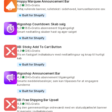
Hoppy Marquee Announcement Bar
ud af 5 stjerner
5,0
(30)
•
Gratis
30 anmeldelser i alt
Tilføj rullende banner, rulletekst i sidehoved, karruselbannere osv.
Built for Shopify
Algoshop Countdown: Skab salg
ud af 5 stjerner
5,0
(83)
•
Gratis abonnement tilgængeligt
83 anmeldelser i alt
Smart nedtælling skaber hast og øger salget
Built for Shopify
XB: Sticky Add To Cart Button
ud af 5 stjerner
4,9
(28)
•
Gratis
28 anmeldelser i alt
Vis en fastgjort indkøbskurv med nedtællingsur og knap til hurtigt
køb
Built for Shopify
Algoshop Announcement Bar
ud af 5 stjerner
4,9
(94)
•
Gratis abonnement tilgængeligt
94 anmeldelser i alt
Smarte meddelelseslinjer, som kan tilpasses for at engagere
kunderne
Built for Shopify
XB: Free Shipping Bar Upsell
ud af 5 stjerner
4,8
(16)
•
Gratis
16 anmeldelser i alt
Øg den gennemsnitlige ordreværdi med en statusbjælke/et banner
til mersalg i indkøbskurven