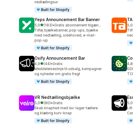
nedtællingsur
Built for Shopify
Yeps Announcement Bar Banner
TA
ud af 5 stjerner
5,0
(183)
•
Gratis abonnement tilgængeligt
5,0
183 anmeldelser i alt
119
Tilføj bjælkebanner, pop-ups, bjælke
Til
med nedtælling, sidehoved, e-mail-
ned
pop-up
Built for Shopify
Oxify Announcement Bar
Co
ud af 5 stjerner
4,9
(44)
•
Gratis
4,8
44 anmeldelser i alt
264
Meddelelseslinje til udsalg, kampagner
GDP
og nyheder om gratis fragt
TCF
Built for Shopify
VR Nedtællingsbjælke
Es
ud af 5 stjerner
5,0
(80)
•
Gratis
5,0
80 anmeldelser i alt
122
Skab knaphed med lav-lager-tællere
Lif
og klæbrig kurv-knap
Car
Built for Shopify