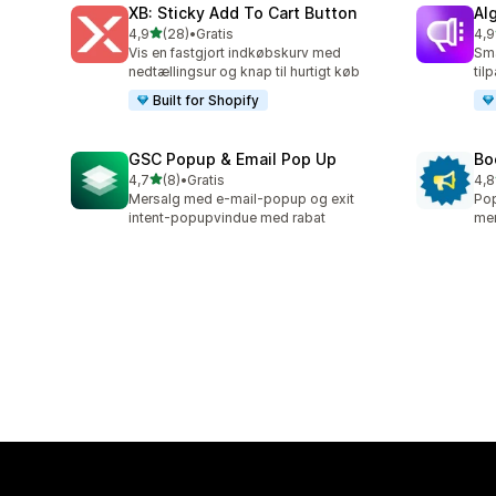
XB: Sticky Add To Cart Button
Al
ud af 5 stjerner
4,9
(28)
•
Gratis
4,9
28 anmeldelser i alt
94 
Vis en fastgjort indkøbskurv med
Sma
nedtællingsur og knap til hurtigt køb
til
Built for Shopify
GSC Popup & Email Pop Up
Bo
ud af 5 stjerner
4,7
(8)
•
Gratis
4,8
8 anmeldelser i alt
174
Mersalg med e-mail-popup og exit
Pop
intent-popupvindue med rabat
mer