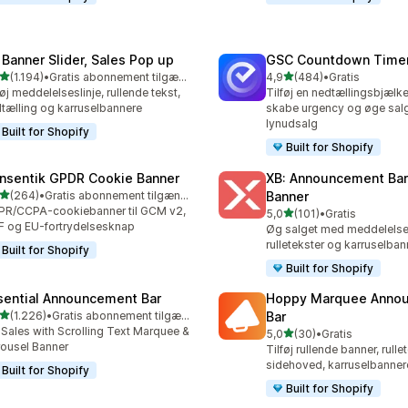
 Banner Slider, Sales Pop up
GSC Countdown Timer
ud af 5 stjerner
ud af 5 stjerner
(1.194)
•
Gratis abonnement tilgængeligt
4,9
(484)
•
Gratis
4 anmeldelser i alt
484 anmeldelser i alt
føj meddelelseslinje, rullende tekst,
Tilføj en nedtællingsbjælke
tælling og karruselbannere
skabe urgency og øge sal
lynudsalg
Built for Shopify
Built for Shopify
nsentik GPDR Cookie Banner
XB: Announcement Bar
ud af 5 stjerner
(264)
•
Gratis abonnement tilgængeligt
Banner
 anmeldelser i alt
R/CCPA-cookiebanner til GCM v2,
ud af 5 stjerner
5,0
(101)
•
Gratis
101 anmeldelser i alt
 og EU-fortrydelsesknap
Øg salget med meddelelses
rulletekster og karruselban
Built for Shopify
Built for Shopify
sential Announcement Bar
Hoppy Marquee Anno
ud af 5 stjerner
(1.226)
•
Gratis abonnement tilgængeligt
Bar
6 anmeldelser i alt
t Sales with Scrolling Text Marquee &
ud af 5 stjerner
5,0
(30)
•
Gratis
30 anmeldelser i alt
ousel Banner
Tilføj rullende banner, rullet
sidehoved, karruselbanner
Built for Shopify
Built for Shopify