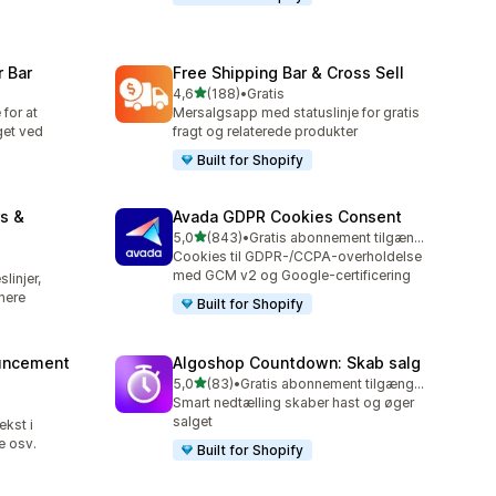
 Bar
Free Shipping Bar & Cross Sell
ud af 5 stjerner
4,6
(188)
•
Gratis
188 anmeldelser i alt
 for at
Mersalgsapp med statuslinje for gratis
get ved
fragt og relaterede produkter
Built for Shopify
s &
Avada GDPR Cookies Consent
ud af 5 stjerner
5,0
(843)
•
Gratis abonnement tilgængeligt
843 anmeldelser i alt
Cookies til GDPR-/CCPA-overholdelse
med GCM v2 og Google-certificering
linjer,
nere
Built for Shopify
uncement
Algoshop Countdown: Skab salg
ud af 5 stjerner
5,0
(83)
•
Gratis abonnement tilgængeligt
83 anmeldelser i alt
Smart nedtælling skaber hast og øger
salget
ekst i
e osv.
Built for Shopify