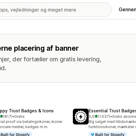
Gennem
erne placering af banner
jer, der fortæller om gratis levering,
ud.
ppy Trust Badges & Icons
Essential Trust Badge
ud af 5 stjerner
ud af 5 stjerner
(817)
•
Gratis
5,0
(1.037)
•
 anmeldelser i alt
1037 anmeldelser i alt
ial proof via betalingsikoner, ikoner
Øg salget med tillidsmærke
 sociale medier, badges m.m.
funktionsikoner, mærkater
Built for Shopify
Built for Shopify