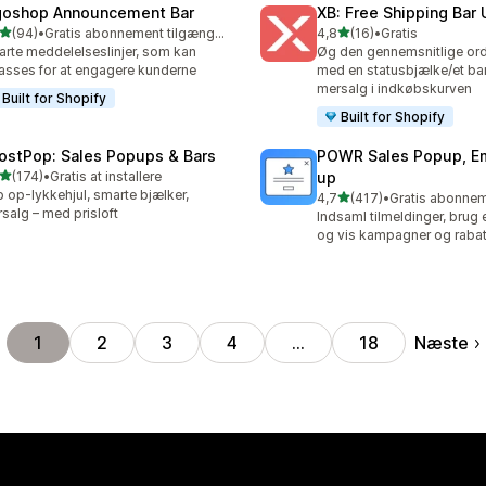
goshop Announcement Bar
XB: Free Shipping Bar 
ud af 5 stjerner
ud af 5 stjerner
(94)
•
Gratis abonnement tilgængeligt
4,8
(16)
•
Gratis
anmeldelser i alt
16 anmeldelser i alt
rte meddelelseslinjer, som kan
Øg den gennemsnitlige or
passes for at engagere kunderne
med en statusbjælke/et ban
mersalg i indkøbskurven
Built for Shopify
Built for Shopify
ostPop: Sales Popups & Bars
POWR Sales Popup, Em
ud af 5 stjerner
(174)
•
Gratis at installere
up
 anmeldelser i alt
 op-lykkehjul, smarte bjælker,
ud af 5 stjerner
4,7
(417)
•
417 anmeldelser i alt
salg – med prisloft
Indsaml tilmeldinger, brug e
og vis kampagner og rabat
Næste
1
2
3
4
…
18