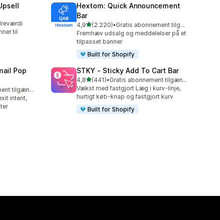
Upsell
Hextom: Quick Announcement
Bar
dreværdi
ud af 5 stjerner
4,9
(2.220)
•
Gratis abonnement tilgængeligt
2220 anmeldelser i alt
ner til
Fremhæv udsalg og meddelelser på et
tilpasset banner
Built for Shopify
ail Pop
STKY ‑ Sticky Add To Cart Bar
ud af 5 stjerner
4,8
(441)
•
Gratis abonnement tilgængeligt
441 anmeldelser i alt
Vækst med fastgjort Læg i kurv-linje,
Gratis abonnement tilgængeligt
hurtigt køb-knap og fastgjort kurv
xit intent,
ter
Built for Shopify