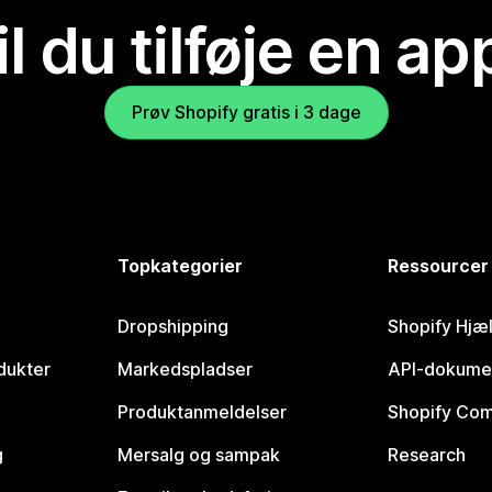
il du tilføje en ap
Prøv Shopify gratis i 3 dage
Topkategorier
Ressourcer
Dropshipping
Shopify Hjæ
dukter
Markedspladser
API-dokume
Produktanmeldelser
Shopify Co
g
Mersalg og sampak
Research