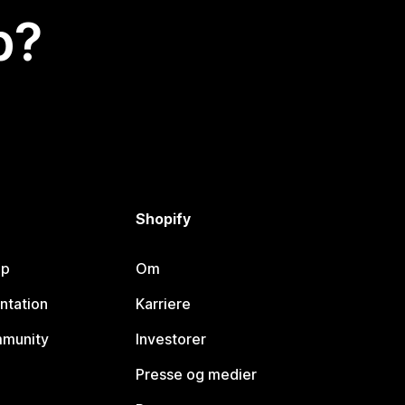
p?
Shopify
lp
Om
ntation
Karriere
mmunity
Investorer
Presse og medier