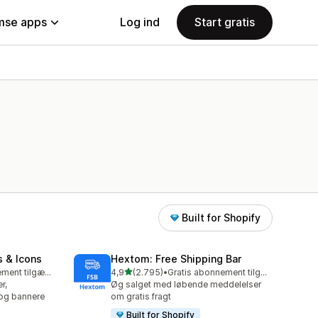
se apps
Log ind
Start gratis
Built for Shopify
s & Icons
Hextom: Free Shipping Bar
ud af 5 stjerner
Gratis abonnement tilgængeligt
4,9
(2.795)
•
Gratis abonnement tilgængeligt
2795 anmeldelser i alt
r,
Øg salget med løbende meddelelser
 og bannere
om gratis fragt
Built for Shopify