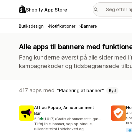
Shopify App Store
Butiksdesign
Notifikationer
Bannere
Alle apps til bannere med funktion
Fang kunderne øverst på alle sider med lin
kampagnekoder og tidsbegrænsede tilb
417 apps med
Placering af banner
Ryd
Attrac Popup, Announcement
Ho
Bar
4,9
817
Soc
ud af 5 stjerner
5,0
(1.017)
•
Gratis abonnement tilgængeligt
1017 anmeldelser i alt
til
Tilføj linje, banner, pop op-vindue,
rullende tekst i sidehoved og