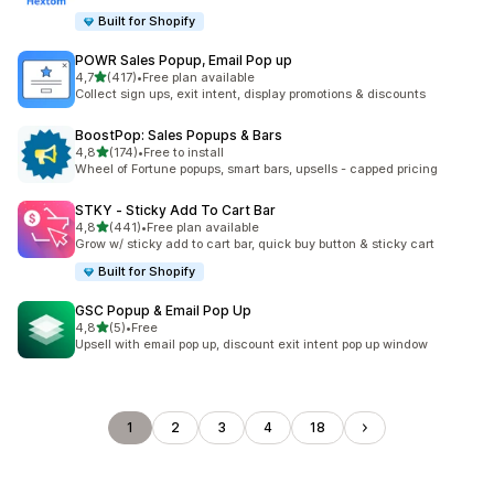
Built for Shopify
POWR Sales Popup, Email Pop up
/ 5 tähteä
4,7
(417)
•
Free plan available
417 arvostelua yhteensä
Collect sign ups, exit intent, display promotions & discounts
BoostPop: Sales Popups & Bars
/ 5 tähteä
4,8
(174)
•
Free to install
174 arvostelua yhteensä
Wheel of Fortune popups, smart bars, upsells - capped pricing
STKY ‑ Sticky Add To Cart Bar
/ 5 tähteä
4,8
(441)
•
Free plan available
441 arvostelua yhteensä
Grow w/ sticky add to cart bar, quick buy button & sticky cart
Built for Shopify
GSC Popup & Email Pop Up
/ 5 tähteä
4,8
(5)
•
Free
5 arvostelua yhteensä
Upsell with email pop up, discount exit intent pop up window
1
2
3
4
18