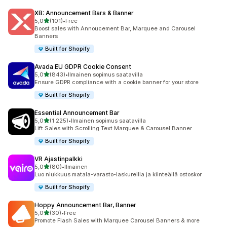
XB: Announcement Bars & Banner
/ 5 tähteä
5,0
(101)
•
Free
101 arvostelua yhteensä
Boost sales with Annoucement Bar, Marquee and Carousel
Banners
Built for Shopify
Avada EU GDPR Cookie Consent
/ 5 tähteä
5,0
(843)
•
Ilmainen sopimus saatavilla
843 arvostelua yhteensä
Ensure GDPR compliance with a cookie banner for your store
Built for Shopify
Essential Announcement Bar
/ 5 tähteä
5,0
(1 225)
•
Ilmainen sopimus saatavilla
1225 arvostelua yhteensä
Lift Sales with Scrolling Text Marquee & Carousel Banner
Built for Shopify
VR Ajastinpalkki
/ 5 tähteä
5,0
(80)
•
Ilmainen
80 arvostelua yhteensä
Luo niukkuus matala-varasto-laskureilla ja kiinteällä ostoskor
Built for Shopify
Hoppy Announcement Bar, Banner
/ 5 tähteä
5,0
(30)
•
Free
30 arvostelua yhteensä
Promote Flash Sales with Marquee Carousel Banners & more