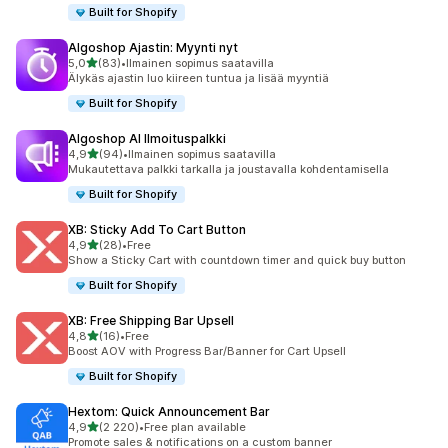
Built for Shopify
Algoshop Ajastin: Myynti nyt
/ 5 tähteä
5,0
(83)
•
Ilmainen sopimus saatavilla
83 arvostelua yhteensä
Älykäs ajastin luo kiireen tuntua ja lisää myyntiä
Built for Shopify
Algoshop AI Ilmoituspalkki
/ 5 tähteä
4,9
(94)
•
Ilmainen sopimus saatavilla
94 arvostelua yhteensä
Mukautettava palkki tarkalla ja joustavalla kohdentamisella
Built for Shopify
XB: Sticky Add To Cart Button
/ 5 tähteä
4,9
(28)
•
Free
28 arvostelua yhteensä
Show a Sticky Cart with countdown timer and quick buy button
Built for Shopify
XB: Free Shipping Bar Upsell
/ 5 tähteä
4,8
(16)
•
Free
16 arvostelua yhteensä
Boost AOV with Progress Bar/Banner for Cart Upsell
Built for Shopify
Hextom: Quick Announcement Bar
/ 5 tähteä
4,9
(2 220)
•
Free plan available
2220 arvostelua yhteensä
Promote sales & notifications on a custom banner