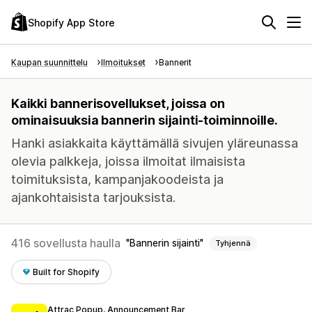
Shopify App Store
Kaupan suunnittelu
Ilmoitukset
Bannerit
Kaikki bannerisovellukset, joissa on
ominaisuuksia bannerin sijainti-toiminnoille.
Hanki asiakkaita käyttämällä sivujen yläreunassa
olevia palkkeja, joissa ilmoitat ilmaisista
toimituksista, kampanjakoodeista ja
ajankohtaisista tarjouksista.
416 sovellusta haulla
Bannerin sijainti
Tyhjennä
Built for Shopify
Attrac Popup, Announcement Bar