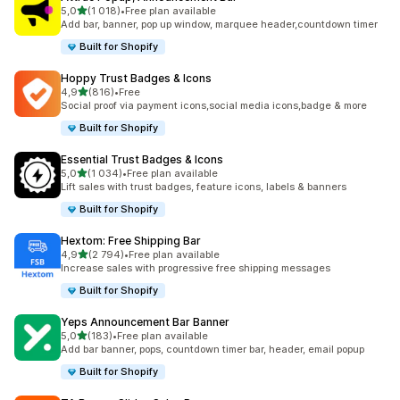
/ 5 tähteä
5,0
(1 018)
•
Free plan available
1018 arvostelua yhteensä
Add bar, banner, pop up window, marquee header,countdown timer
Built for Shopify
Hoppy Trust Badges & Icons
/ 5 tähteä
4,9
(816)
•
Free
816 arvostelua yhteensä
Social proof via payment icons,social media icons,badge & more
Built for Shopify
Essential Trust Badges & Icons
/ 5 tähteä
5,0
(1 034)
•
Free plan available
1034 arvostelua yhteensä
Lift sales with trust badges, feature icons, labels & banners
Built for Shopify
Hextom: Free Shipping Bar
/ 5 tähteä
4,9
(2 794)
•
Free plan available
2794 arvostelua yhteensä
Increase sales with progressive free shipping messages
Built for Shopify
Yeps Announcement Bar Banner
/ 5 tähteä
5,0
(183)
•
Free plan available
183 arvostelua yhteensä
Add bar banner, pops, countdown timer bar, header, email popup
Built for Shopify