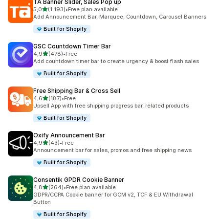
TA Banner Slider, Sales Pop up
/ 5 tähteä
5,0
(1 193)
•
Free plan available
1193 arvostelua yhteensä
Add Announcement Bar, Marquee, Countdown, Carousel Banners
Built for Shopify
GSC Countdown Timer Bar
/ 5 tähteä
4,9
(478)
•
Free
478 arvostelua yhteensä
Add countdown timer bar to create urgency & boost flash sales
Built for Shopify
Free Shipping Bar & Cross Sell
/ 5 tähteä
4,6
(187)
•
Free
187 arvostelua yhteensä
Upsell App with free shipping progress bar, related products
Built for Shopify
Oxify Announcement Bar
/ 5 tähteä
4,9
(43)
•
Free
43 arvostelua yhteensä
Announcement bar for sales, promos and free shipping news
Built for Shopify
Consentik GPDR Cookie Banner
/ 5 tähteä
4,8
(264)
•
Free plan available
264 arvostelua yhteensä
GDPR/CCPA Cookie banner for GCM v2, TCF & EU Withdrawal
Button
Built for Shopify