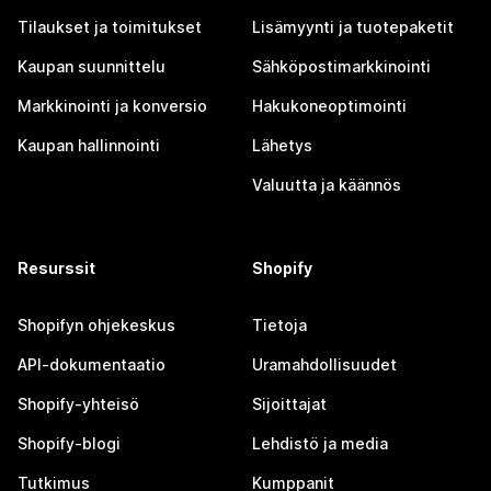
Tilaukset ja toimitukset
Lisämyynti ja tuotepaketit
Kaupan suunnittelu
Sähköpostimarkkinointi
Markkinointi ja konversio
Hakukoneoptimointi
Kaupan hallinnointi
Lähetys
Valuutta ja käännös
Resurssit
Shopify
Shopifyn ohjekeskus
Tietoja
API-dokumentaatio
Uramahdollisuudet
Shopify-yhteisö
Sijoittajat
Shopify-blogi
Lehdistö ja media
Tutkimus
Kumppanit