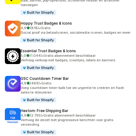
Balk, banner, pop-upvenster, scrollende header en afteltimer
toevoegen
Built for Shopify
Hoppy Trust Badges & Icons
van 5 sterren
4,9
(818)
•
Gratis
818 recensies in totaal
Social proof via betaaliconen, socialmedia-iconen, badges en meer
Built for Shopify
Essential Trust Badges & Icons
van 5 sterren
5,0
(1.044)
•
Gratis abonnement beschikbaar
1044 recensies in totaal
Verhoog verkoop met badges, icoontjes, labels en banners.
Built for Shopify
GSC Countdown Timer Bar
van 5 sterren
4,9
(489)
•
Gratis
489 recensies in totaal
Voeg countdown timer-balk toe om urgentie te creëren en flash
sales te stimuleren
Built for Shopify
Hextom: Free Shipping Bar
van 5 sterren
4,9
(2.795)
•
Gratis abonnement beschikbaar
2795 recensies in totaal
Verhoog de omzet met progressieve berichten voor gratis
verzending
Built for Shopify