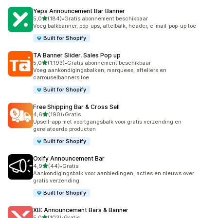
Yeps Announcement Bar Banner
van 5 sterren
5,0
(184)
•
Gratis abonnement beschikbaar
184 recensies in totaal
Voeg balkbanner, pop-ups, aftelbalk, header, e-mail-pop-up toe
Built for Shopify
TA Banner Slider, Sales Pop up
van 5 sterren
5,0
(1.193)
•
Gratis abonnement beschikbaar
1193 recensies in totaal
Voeg aankondigingsbalken, marquees, aftellers en
carrouselbanners toe
Built for Shopify
Free Shipping Bar & Cross Sell
van 5 sterren
4,6
(190)
•
Gratis
190 recensies in totaal
Upsell-app met voortgangsbalk voor gratis verzending en
gerelateerde producten
Built for Shopify
Oxify Announcement Bar
van 5 sterren
4,9
(44)
•
Gratis
44 recensies in totaal
Aankondigingsbalk voor aanbiedingen, acties en nieuws over
gratis verzending
Built for Shopify
XB: Announcement Bars & Banner
van 5 sterren
5,0
(103)
•
Gratis