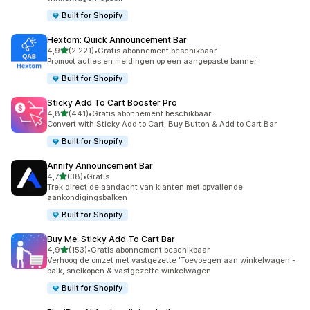
Built for Shopify
Hextom: Quick Announcement Bar
van 5 sterren
4,9
(2.221)
•
Gratis abonnement beschikbaar
2221 recensies in totaal
Promoot acties en meldingen op een aangepaste banner
Built for Shopify
Sticky Add To Cart Booster Pro
van 5 sterren
4,8
(441)
•
Gratis abonnement beschikbaar
441 recensies in totaal
Convert with Sticky Add to Cart, Buy Button & Add to Cart Bar
Built for Shopify
Annify Announcement Bar
van 5 sterren
4,7
(38)
•
Gratis
38 recensies in totaal
Trek direct de aandacht van klanten met opvallende
aankondigingsbalken
Built for Shopify
Buy Me: Sticky Add To Cart Bar
van 5 sterren
4,9
(153)
•
Gratis abonnement beschikbaar
153 recensies in totaal
Verhoog de omzet met vastgezette 'Toevoegen aan winkelwagen'-
balk, snelkopen & vastgezette winkelwagen
Built for Shopify