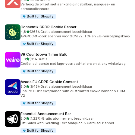
103 recensies in totaal
Verhoog de omzet met aankondigingsbalken, marquee- en
carrouselbanners
Built for Shopify
Consentik GPDR Cookie Banner
van 5 sterren
4,8
(263)
•
Gratis abonnement beschikbaar
263 recensies in totaal
AVG/CCPA-cookiebanner voor GCM v2, TCF en EU-herroepingsknop
Built for Shopify
VR Countdown Timer Balk
van 5 sterren
5,0
(81)
•
Gratis
81 recensies in totaal
Creëer schaarste met lage-voorraad-tellers en sticky winkelwag
Built for Shopify
Avada EU GDPR Cookie Consent
van 5 sterren
5,0
(843)
•
Gratis abonnement beschikbaar
843 recensies in totaal
Ensure GDPR compliance with customized cookie banner & GCM
V2
Built for Shopify
Essential Announcement Bar
van 5 sterren
5,0
(1.227)
•
Gratis abonnement beschikbaar
1227 recensies in totaal
Lift Sales with Scrolling Text Marquee & Carousel Banner
Built for Shopify