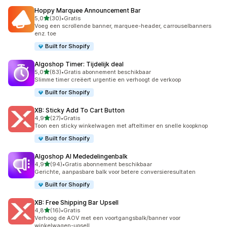
Hoppy Marquee Announcement Bar
van 5 sterren
5,0
(30)
•
Gratis
30 recensies in totaal
Voeg een scrollende banner, marquee-header, carrouselbanners
enz. toe
Built for Shopify
Algoshop Timer: Tijdelijk deal
van 5 sterren
5,0
(83)
•
Gratis abonnement beschikbaar
83 recensies in totaal
Slimme timer creëert urgentie en verhoogt de verkoop
Built for Shopify
XB: Sticky Add To Cart Button
van 5 sterren
4,9
(27)
•
Gratis
27 recensies in totaal
Toon een sticky winkelwagen met afteltimer en snelle koopknop
Built for Shopify
Algoshop AI Mededelingenbalk
van 5 sterren
4,9
(94)
•
Gratis abonnement beschikbaar
94 recensies in totaal
Gerichte, aanpasbare balk voor betere conversieresultaten
Built for Shopify
XB: Free Shipping Bar Upsell
van 5 sterren
4,8
(16)
•
Gratis
16 recensies in totaal
Verhoog de AOV met een voortgangsbalk/banner voor
winkelwagen-upsell