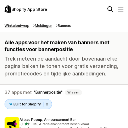
Shopify App Store
Winkelontwerp
Meldingen
Banners
Alle apps voor het maken van banners met
functies voor bannerpositie
Trek meteen de aandacht door bovenaan elke
pagina balken te tonen voor gratis verzending,
promotiecodes en tijdelijke aanbiedingen.
37 apps met
Bannerpositie
Wissen
Built for Shopify
Attrac Popup, Announcement Bar
van 5 sterren
5,0
(1.019)
•
Gratis abonnement beschikbaar
1019 recensies in totaal