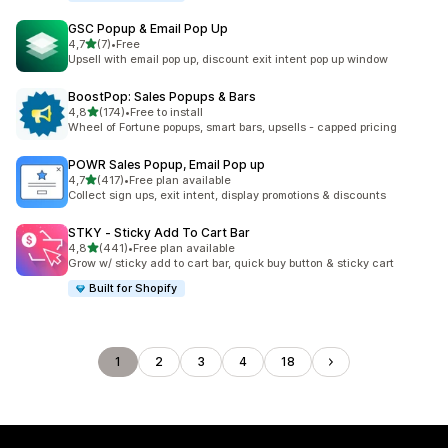
GSC Popup & Email Pop Up
5 yıldız üzerinden
4,7
(7)
•
Free
toplam 7 değerlendirme
Upsell with email pop up, discount exit intent pop up window
BoostPop: Sales Popups & Bars
5 yıldız üzerinden
4,8
(174)
•
Free to install
toplam 174 değerlendirme
Wheel of Fortune popups, smart bars, upsells - capped pricing
POWR Sales Popup, Email Pop up
5 yıldız üzerinden
4,7
(417)
•
Free plan available
toplam 417 değerlendirme
Collect sign ups, exit intent, display promotions & discounts
STKY ‑ Sticky Add To Cart Bar
5 yıldız üzerinden
4,8
(441)
•
Free plan available
toplam 441 değerlendirme
Grow w/ sticky add to cart bar, quick buy button & sticky cart
Built for Shopify
1
2
3
4
18