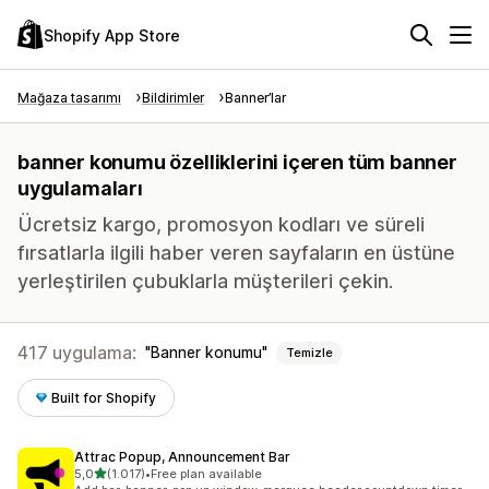
Shopify App Store
Mağaza tasarımı
Bildirimler
Banner’lar
banner konumu özelliklerini içeren tüm banner
uygulamaları
Ücretsiz kargo, promosyon kodları ve süreli
fırsatlarla ilgili haber veren sayfaların en üstüne
yerleştirilen çubuklarla müşterileri çekin.
417 uygulama:
Banner konumu
Temizle
Built for Shopify
Attrac Popup, Announcement Bar
5 yıldız üzerinden
5,0
(1.017)
•
Free plan available
toplam 1017 değerlendirme