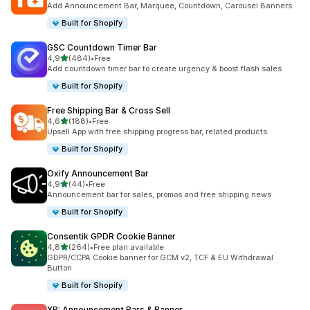
Add Announcement Bar, Marquee, Countdown, Carousel Banners
Built for Shopify
GSC Countdown Timer Bar
5 yıldız üzerinden
4,9
(484)
•
Free
toplam 484 değerlendirme
Add countdown timer bar to create urgency & boost flash sales
Built for Shopify
Free Shipping Bar & Cross Sell
5 yıldız üzerinden
4,6
(188)
•
Free
toplam 188 değerlendirme
Upsell App with free shipping progress bar, related products
Built for Shopify
Oxify Announcement Bar
5 yıldız üzerinden
4,9
(44)
•
Free
toplam 44 değerlendirme
Announcement bar for sales, promos and free shipping news
Built for Shopify
Consentik GPDR Cookie Banner
5 yıldız üzerinden
4,8
(264)
•
Free plan available
toplam 264 değerlendirme
GDPR/CCPA Cookie banner for GCM v2, TCF & EU Withdrawal
Button
Built for Shopify
XB: Announcement Bars & Banner