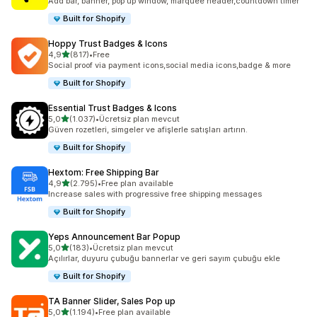
Add bar, banner, pop up window, marquee header,countdown timer
Built for Shopify
Hoppy Trust Badges & Icons
5 yıldız üzerinden
4,9
(817)
•
Free
toplam 817 değerlendirme
Social proof via payment icons,social media icons,badge & more
Built for Shopify
Essential Trust Badges & Icons
5 yıldız üzerinden
5,0
(1.037)
•
Ücretsiz plan mevcut
toplam 1037 değerlendirme
Güven rozetleri, simgeler ve afişlerle satışları artırın.
Built for Shopify
Hextom: Free Shipping Bar
5 yıldız üzerinden
4,9
(2.795)
•
Free plan available
toplam 2795 değerlendirme
Increase sales with progressive free shipping messages
Built for Shopify
Yeps Announcement Bar Popup
5 yıldız üzerinden
5,0
(183)
•
Ücretsiz plan mevcut
toplam 183 değerlendirme
Açılırlar, duyuru çubuğu bannerlar ve geri sayım çubuğu ekle
Built for Shopify
TA Banner Slider, Sales Pop up
5 yıldız üzerinden
5,0
(1.194)
•
Free plan available
toplam 1194 değerlendirme