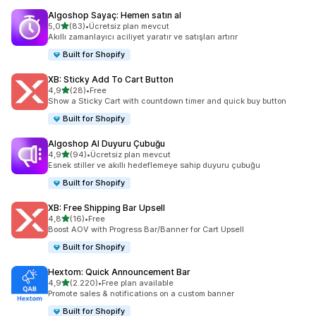
Algoshop Sayaç: Hemen satın al
5 yıldız üzerinden
5,0
(83)
•
Ücretsiz plan mevcut
toplam 83 değerlendirme
Akıllı zamanlayıcı aciliyet yaratır ve satışları artırır
Built for Shopify
XB: Sticky Add To Cart Button
5 yıldız üzerinden
4,9
(28)
•
Free
toplam 28 değerlendirme
Show a Sticky Cart with countdown timer and quick buy button
Built for Shopify
Algoshop AI Duyuru Çubuğu
5 yıldız üzerinden
4,9
(94)
•
Ücretsiz plan mevcut
toplam 94 değerlendirme
Esnek stiller ve akıllı hedeflemeye sahip duyuru çubuğu
Built for Shopify
XB: Free Shipping Bar Upsell
5 yıldız üzerinden
4,8
(16)
•
Free
toplam 16 değerlendirme
Boost AOV with Progress Bar/Banner for Cart Upsell
Built for Shopify
Hextom: Quick Announcement Bar
5 yıldız üzerinden
4,9
(2.220)
•
Free plan available
toplam 2220 değerlendirme
Promote sales & notifications on a custom banner
Built for Shopify