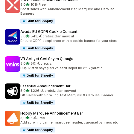
5 yıldız üzerinden
5,0
(101)
•
Free
toplam 101 değerlendirme
Boost sales with Annoucement Bar, Marquee and Carousel
Banners
Built for Shopify
Avada EU GDPR Cookie Consent
5 yıldız üzerinden
5,0
(843)
•
Ücretsiz plan mevcut
toplam 843 değerlendirme
Ensure GDPR compliance with a cookie banner for your store
Built for Shopify
VR Aciliyet Geri Sayım Çubuğu
5 yıldız üzerinden
5,0
(80)
•
Ücretsiz
toplam 80 değerlendirme
Düşük stok sayaçları ve sabit sepet ile kıtlık yaratın
Built for Shopify
Essential Announcement Bar
5 yıldız üzerinden
5,0
(1.226)
•
Ücretsiz plan mevcut
toplam 1226 değerlendirme
Lift Sales with Scrolling Text Marquee & Carousel Banner
Built for Shopify
Hoppy Marquee Announcement Bar
5 yıldız üzerinden
5,0
(30)
•
Free
toplam 30 değerlendirme
Add scrolling banner, marquee header, carousel banners etc
Built for Shopify