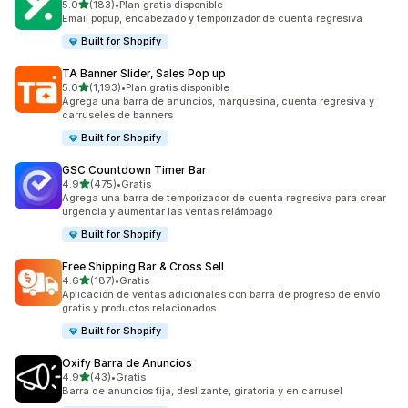
de 5 estrellas
5.0
(183)
•
Plan gratis disponible
183 reseñas en total
Email popup, encabezado y temporizador de cuenta regresiva
Built for Shopify
TA Banner Slider, Sales Pop up
de 5 estrellas
5.0
(1,193)
•
Plan gratis disponible
1193 reseñas en total
Agrega una barra de anuncios, marquesina, cuenta regresiva y
carruseles de banners
Built for Shopify
GSC Countdown Timer Bar
de 5 estrellas
4.9
(475)
•
Gratis
475 reseñas en total
Agrega una barra de temporizador de cuenta regresiva para crear
urgencia y aumentar las ventas relámpago
Built for Shopify
Free Shipping Bar & Cross Sell
de 5 estrellas
4.6
(187)
•
Gratis
187 reseñas en total
Aplicación de ventas adicionales con barra de progreso de envío
gratis y productos relacionados
Built for Shopify
Oxify Barra de Anuncios
de 5 estrellas
4.9
(43)
•
Gratis
43 reseñas en total
Barra de anuncios fija, deslizante, giratoria y en carrusel