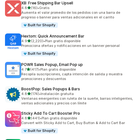
XB: Free Shipping Bar Upsell
de 5 estrellas
4.8
(16)
•
Gratis
16 reseñas en total
Aumenta el valor promedio de los pedidos con una barra de
progreso o banner para ventas adicionales en el carrito
Built for Shopify
Hextom: Quick Announcement Bar
de 5 estrellas
4.9
(2,220)
•
Plan gratis disponible
2220 reseñas en total
Promociona ofertas y notificaciones en un banner personal
Built for Shopify
POWR Sales Popup, Email Pop up
de 5 estrellas
4.7
(417)
•
Plan gratis disponible
417 reseñas en total
Recopila suscripciones, capta intención de salida y muestra
promociones y descuentos
BoostPop: Sales Popups & Bars
de 5 estrellas
4.8
(174)
•
Instalación gratuita
174 reseñas en total
Ventanas emergentes con ruleta de la suerte, barras inteligentes,
ventas adicionales y precios con límite
Sticky Add To Cart Booster Pro
de 5 estrellas
4.8
(441)
•
Plan gratis disponible
441 reseñas en total
Convert with Sticky Add to Cart, Buy Button & Add to Cart Bar
Built for Shopify