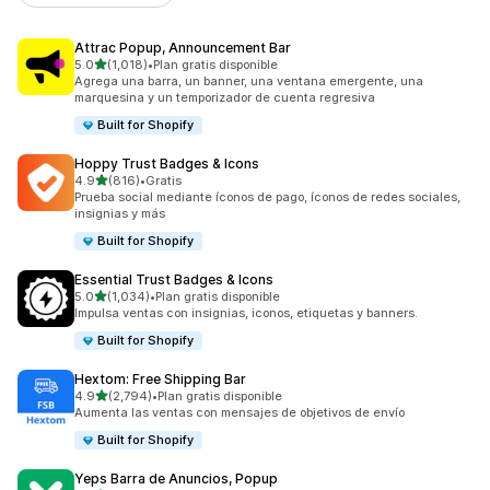
Attrac Popup, Announcement Bar
de 5 estrellas
5.0
(1,018)
•
Plan gratis disponible
1018 reseñas en total
Agrega una barra, un banner, una ventana emergente, una
marquesina y un temporizador de cuenta regresiva
Built for Shopify
Hoppy Trust Badges & Icons
de 5 estrellas
4.9
(816)
•
Gratis
816 reseñas en total
Prueba social mediante íconos de pago, íconos de redes sociales,
insignias y más
Built for Shopify
Essential Trust Badges & Icons
de 5 estrellas
5.0
(1,034)
•
Plan gratis disponible
1034 reseñas en total
Impulsa ventas con insignias, iconos, etiquetas y banners.
Built for Shopify
Hextom: Free Shipping Bar
de 5 estrellas
4.9
(2,794)
•
Plan gratis disponible
2794 reseñas en total
Aumenta las ventas con mensajes de objetivos de envío
Built for Shopify
Yeps Barra de Anuncios, Popup