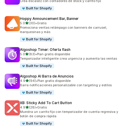
Crea escasez con contadores de stock y carrito fijo
Built for Shopify
Hoppy Announcement Bar, Banner
de 5 estrellas
5.0
(30)
•
Gratis
30 reseñas en total
Promociona ventas relámpago con banners de carrusel,
marquesinas y más
Built for Shopify
Algoshop Timer: Oferta flash
de 5 estrellas
5.0
(83)
•
Plan gratis disponible
83 reseñas en total
Temporizador inteligente crea urgencia y aumenta las ventas
Built for Shopify
Algoshop AI Barra de Anuncios
de 5 estrellas
4.9
(94)
•
Plan gratis disponible
94 reseñas en total
Barra notificaciones personalizable con targeting y estilos
Built for Shopify
XB: Sticky Add To Cart Button
de 5 estrellas
4.9
(28)
•
Gratis
28 reseñas en total
Muestra un carrito fijo con temporizador de cuenta regresiva y
botón de compra rápida
Built for Shopify