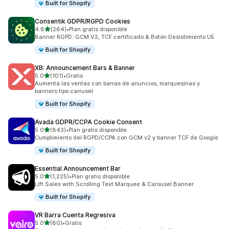
Built for Shopify
Consentik GDPR/RGPD Cookies
de 5 estrellas
4.8
(264)
•
Plan gratis disponible
264 reseñas en total
Banner RGPD: GCM V2, TCF certificado & Botón Desistimiento UE
Built for Shopify
XB: Announcement Bars & Banner
de 5 estrellas
5.0
(101)
•
Gratis
101 reseñas en total
Aumenta las ventas con barras de anuncios, marquesinas y
banners tipo carrusel
Built for Shopify
Avada GDPR/CCPA Cookie Consent
de 5 estrellas
5.0
(843)
•
Plan gratis disponible
843 reseñas en total
Cumplimiento del RGPD/CCPA con GCM v2 y banner TCF de Google
Built for Shopify
Essential Announcement Bar
de 5 estrellas
5.0
(1,225)
•
Plan gratis disponible
1225 reseñas en total
Lift Sales with Scrolling Text Marquee & Carousel Banner
Built for Shopify
VR Barra Cuenta Regresiva
de 5 estrellas
5.0
(80)
•
Gratis
80 reseñas en total