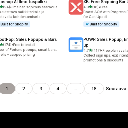
goshop AI Ilmoituspalkki
XB: Free Shipping Bar 
/ 5 tähteä
/ 5 tähteä
(94)
•
Ilmainen sopimus saatavilla
4,8
(16)
•
Free
arvostelua yhteensä
16 arvostelua yhteensä
autettava palkki tarkalla ja
Boost AOV with Progress 
stavalla kohdentamisella
for Cart Upsell
Built for Shopify
Built for Shopify
ostPop: Sales Popups & Bars
POWR Sales Popup, Em
/ 5 tähteä
(174)
•
Free to install
up
 arvostelua yhteensä
el of Fortune popups, smart bars,
/ 5 tähteä
4,7
(417)
•
Free plan avail
417 arvostelua yhteensä
ells - capped pricing
Collect sign ups, exit inten
promotions & discounts
Seuraava
1
2
3
4
…
18