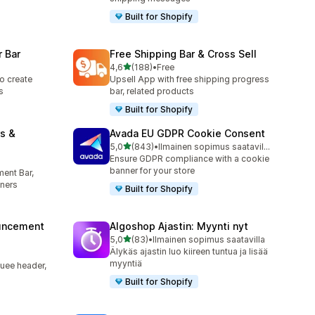
Built for Shopify
 Bar
Free Shipping Bar & Cross Sell
/ 5 tähteä
4,6
(188)
•
Free
188 arvostelua yhteensä
o create
Upsell App with free shipping progress
s
bar, related products
Built for Shopify
s &
Avada EU GDPR Cookie Consent
/ 5 tähteä
5,0
(843)
•
Ilmainen sopimus saatavilla
843 arvostelua yhteensä
Ensure GDPR compliance with a cookie
banner for your store
ent Bar,
ners
Built for Shopify
uncement
Algoshop Ajastin: Myynti nyt
/ 5 tähteä
5,0
(83)
•
Ilmainen sopimus saatavilla
83 arvostelua yhteensä
Älykäs ajastin luo kiireen tuntua ja lisää
myyntiä
uee header,
Built for Shopify