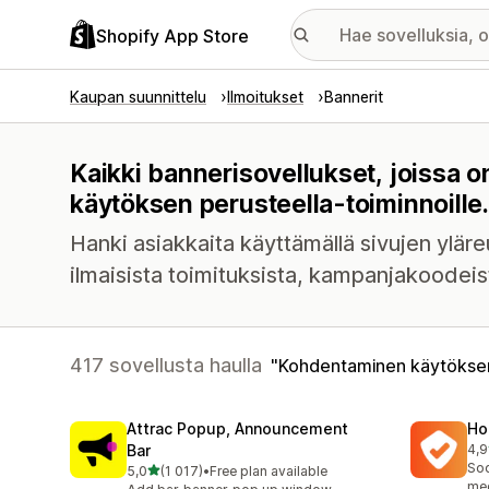
Shopify App Store
Kaupan suunnittelu
Ilmoitukset
Bannerit
Kaikki bannerisovellukset, joissa
käytöksen perusteella-toiminnoille.
Hanki asiakkaita käyttämällä sivujen yläre
ilmaisista toimituksista, kampanjakoodeist
417 sovellusta haulla
Kohdentaminen käytöksen
Attrac Popup, Announcement
Ho
Bar
4,9
817
Soc
/ 5 tähteä
5,0
(1 017)
•
Free plan available
1017 arvostelua yhteensä
med