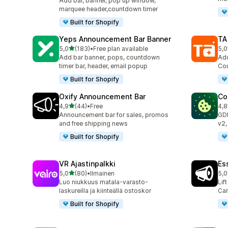
Add bar, banner, pop up window,
marquee header,countdown timer
Built for Shopify
Yeps Announcement Bar Banner
TA
/ 5 tähteä
5,0
(183)
•
Free plan available
5,0
183 arvostelua yhteensä
119
Add bar banner, pops, countdown
Add
timer bar, header, email popup
Cou
Built for Shopify
Oxify Announcement Bar
Co
/ 5 tähteä
4,9
(44)
•
Free
4,8
44 arvostelua yhteensä
264
Announcement bar for sales, promos
GD
and free shipping news
v2,
Built for Shopify
VR Ajastinpalkki
Es
/ 5 tähteä
5,0
(80)
•
Ilmainen
5,0
80 arvostelua yhteensä
122
Luo niukkuus matala-varasto-
Lif
laskureilla ja kiinteällä ostoskor
Car
Built for Shopify