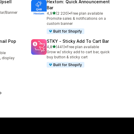
Upsell
Hextom: Quick Announcement
Bar
Bar/Banner
/ 5 tähteä
4,9
(2 220)
•
Free plan available
2220 arvostelua yhteensä
Promote sales & notifications on a
custom banner
Built for Shopify
ail Pop
STKY ‑ Sticky Add To Cart Bar
/ 5 tähteä
4,8
(441)
•
Free plan available
441 arvostelua yhteensä
Grow w/ sticky add to cart bar, quick
able
buy button & sticky cart
t, display
Built for Shopify