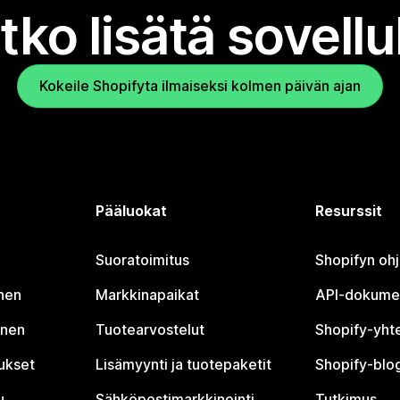
tko lisätä sovell
Kokeile Shopifyta ilmaiseksi kolmen päivän ajan
Pääluokat
Resurssit
Suoratoimitus
Shopifyn oh
nen
Markkinapaikat
API-dokume
inen
Tuotearvostelut
Shopify-yht
tukset
Lisämyynti ja tuotepaketit
Shopify-blog
u
Sähköpostimarkkinointi
Tutkimus