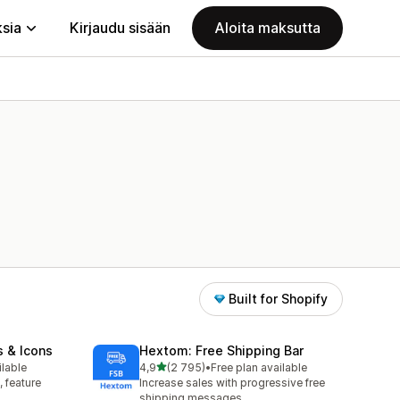
ksia
Kirjaudu sisään
Aloita maksutta
Built for Shopify
s & Icons
Hextom: Free Shipping Bar
/ 5 tähteä
ilable
4,9
(2 795)
•
Free plan available
2795 arvostelua yhteensä
, feature
Increase sales with progressive free
shipping messages