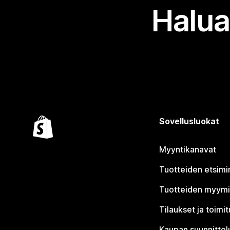
Halua
Sovellusluokat
Myyntikanavat
Tuotteiden etsimi
Tuotteiden myym
Tilaukset ja toimi
Kaupan suunnittel