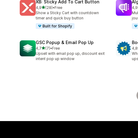
XB: Sticky Add To Cart Button
Al
/ 5 tähteä
4,9
(28)
•
Free
4,9
28 arvostelua yhteensä
94 
Show a Sticky Cart with countdown
Muk
timer and quick buy button
jou
Built for Shopify
GSC Popup & Email Pop Up
Bo
/ 5 tähteä
4,7
(7)
•
Free
4,8
7 arvostelua yhteensä
174
Upsell with email pop up, discount exit
Whe
intent pop up window
ups