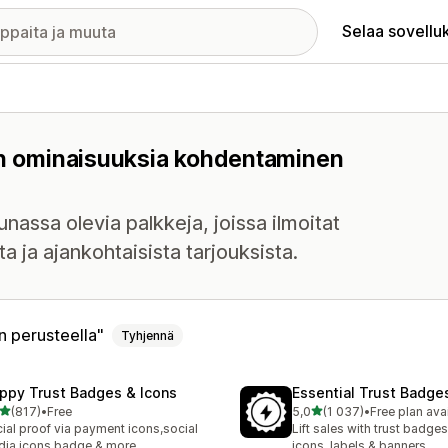
Selaa sovellu
 on ominaisuuksia kohdentaminen
unassa olevia palkkeja, joissa ilmoitat
a ja ajankohtaisista tarjouksista.
 perusteella
Tyhjennä
ppy Trust Badges & Icons
Essential Trust Badge
/ 5 tähteä
/ 5 tähteä
(817)
•
Free
5,0
(1 037)
•
Free plan ava
 arvostelua yhteensä
1037 arvostelua yhteensä
ial proof via payment icons,social
Lift sales with trust badges
ia icons,badge & more
icons, labels & banners