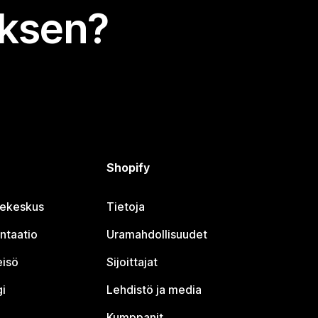
uksen?
Shopify
jekeskus
Tietoja
ntaatio
Uramahdollisuudet
eisö
Sijoittajat
i
Lehdistö ja media
Kumppanit