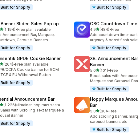
Built for Shopify
Built for Shopify
 Banner Slider, Sales Pop up
GSC Countdown Timer
/ 5 tähteä
/ 5 tähteä
(1 194)
•
Free plan available
4,9
(484)
•
Free
4 arvostelua yhteensä
484 arvostelua yhteensä
 Announcement Bar, Marquee,
Add countdown timer bar t
ntdown, Carousel Banners
urgency & boost flash sale
Built for Shopify
Built for Shopify
nsentik GPDR Cookie Banner
XB: Announcement Bar
/ 5 tähteä
(264)
•
Free plan available
Banner
 arvostelua yhteensä
PR/CCPA Cookie banner for GCM
/ 5 tähteä
5,0
(101)
•
Free
101 arvostelua yhteensä
 TCF & EU Withdrawal Button
Boost sales with Annoucem
Marquee and Carousel Ban
Built for Shopify
Built for Shopify
sential Announcement Bar
Hoppy Marquee Anno
/ 5 tähteä
(1 226)
•
Ilmainen sopimus saatavilla
Bar
6 arvostelua yhteensä
t Sales with Scrolling Text Marquee &
/ 5 tähteä
5,0
(30)
•
Free
30 arvostelua yhteensä
ousel Banner
Add scrolling banner, marq
carousel banners etc
Built for Shopify
Built for Shopify