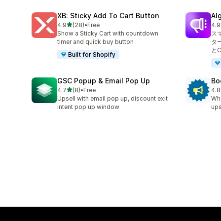
XB: Sticky Add To Cart Button
Al
5つ星中
4.9
(28)
•
Free
4.9
合計レビュー数：28件
合
Show a Sticky Cart with countdown
ス
timer and quick buy button
タ
と
Built for Shopify
GSC Popup & Email Pop Up
Bo
5つ星中
4.7
(8)
•
Free
4.8
合計レビュー数：8件
合
Upsell with email pop up, discount exit
Whe
intent pop up window
ups