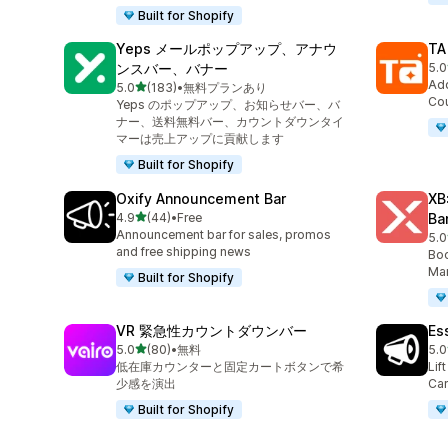
Built for Shopify
Yeps メールポップアップ、アナウ
TA
ンスバー、バナー
5.0
合計
Add
5つ星中
5.0
(183)
•
無料プランあり
合計レビュー数：183件
Cou
Yeps のポップアップ、お知らせバー、バ
ナー、送料無料バー、カウントダウンタイ
マーは売上アップに貢献します
Built for Shopify
Oxify Announcement Bar
XB
5つ星中
4.9
(44)
•
Free
Ba
合計レビュー数：44件
Announcement bar for sales, promos
5.0
合
and free shipping news
Boo
Mar
Built for Shopify
VR 緊急性カウントダウンバー
Es
5つ星中
5.0
(80)
•
無料
5.0
合計レビュー数：80件
合
低在庫カウンターと固定カートボタンで希
Lif
少感を演出
Car
Built for Shopify