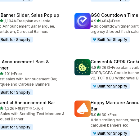
 Banner Slider, Sales Pop up
GSC Countdown Timer
5つ星中
5つ星中
(1,194)
•
Free plan available
4.9
(484)
•
Free
レビュー数：1194件
合計レビュー数：484件
 Announcement Bar, Marquee,
Add countdown timer bar t
ntdown, Carousel Banners
urgency & boost flash sale
Built for Shopify
Built for Shopify
: Announcement Bars &
Consentik GPDR Cooki
5つ星中
nner
4.8
(263)
•
Free plan avail
合計レビュー数：263件
GDPR/CCPA Cookie banne
5つ星中
(101)
•
Free
計レビュー数：101件
v2, TCF & EU Withdrawal B
st sales with Annoucement Bar,
quee and Carousel Banners
Built for Shopify
Built for Shopify
sential Announcement Bar
Hoppy Marquee Anno
5つ星中
(1,226)
•
無料プランあり
Bar
計レビュー数：1226件
t Sales with Scrolling Text Marquee &
5つ星中
5.0
(30)
•
Free
合計レビュー数：30件
ousel Banner
Add scrolling banner, marq
carousel banners etc
Built for Shopify
Built for Shopify