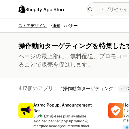
Shopify App Store
ストアデザイン
通知
バナー
操作動向ターゲティングを特集した
ページの最上部に、無料配送、プロモコー
ることで販売を促進します。
417個のアプリ：
操作動向ターゲティング
クリ
Attrac Popup, Announcement
Ho
Bar
4.9
合
Soc
5つ星中
5.0
(1,018)
•
Free plan available
合計レビュー数：1018件
med
Add bar, banner, pop up window,
marquee header,countdown timer