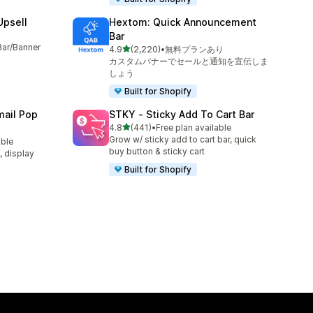
Upsell
Hextom: Quick Announcement
Bar
Bar/Banner
5つ星中
4.9
(2,220)
•
無料プランあり
合計レビュー数：2220件
カスタムバナーでセールと通知を宣伝しま
しょう
Built for Shopify
ail Pop
STKY ‑ Sticky Add To Cart Bar
5つ星中
4.8
(441)
•
Free plan available
合計レビュー数：441件
Grow w/ sticky add to cart bar, quick
able
buy button & sticky cart
t, display
Built for Shopify