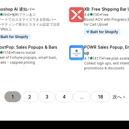
goshop AI 通知バー
XB: Free Shipping Bar 
5つ星中
5つ星中
(94)
•
無料プランあり
4.8
(16)
•
Free
計レビュー数：94件
合計レビュー数：16件
マートでカスタマイズできる告知バー
Boost AOV with Progress 
ーゲティング表示とスタイル設定で注目
for Cart Upsell
CVR向上
Built for Shopify
Built for Shopify
ostPop: Sales Popups & Bars
POWR Sales Popup, Em
5つ星中
(174)
•
Free to install
up
計レビュー数：174件
el of Fortune popups, smart bars,
5つ星中
4.7
(417)
•
Free plan avail
合計レビュー数：417件
ells - capped pricing
Collect sign ups, exit inten
promotions & discounts
次へ
1
2
3
4
…
18