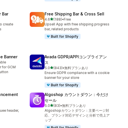
 Bar
Free Shipping Bar & Cross Sell
5つ星中
4.6
(188)
•
Free
合計レビュー数：188件
o create
Upsell App with free shipping progress
s
bar, related products
Built for Shopify
e Banner
Avada GDPR/APPIコンプライアン
able
ス
r for GCM
5つ星中
5.0
(843)
•
無料プランあり
合計レビュー数：843件
utton
Ensure GDPR compliance with a cookie
banner for your store
Built for Shopify
uncement
Algoshop カウントダウン：今だけ
セール
5つ星中
5.0
(83)
•
無料プランあり
合計レビュー数：83件
uee header,
Algoshopカウントダウン：主要ページ対
応、ブランド対応デザインと分析で売上ア
ップ
Built for Shopify