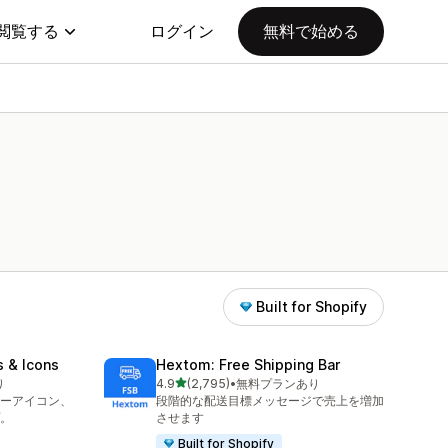
閲覧する
ログイン
無料で始める
Built for Shopify
s & Icons
Hextom: Free Shipping Bar
5つ星中
り
4.9
(2,795)
•
無料プランあり
合計レビュー数：2795件
ーアイコン、
段階的な配送目標メッセージで売上を増加
。
させます
Built for Shopify