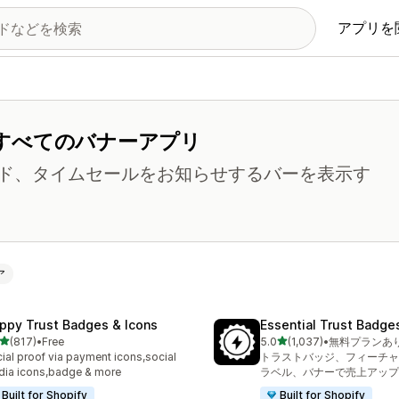
アプリを
すべてのバナーアプリ
ド、タイムセールをお知らせするバーを表示す
ア
ppy Trust Badges & Icons
Essential Trust Badge
5つ星中
5つ星中
(817)
•
Free
5.0
(1,037)
•
無料プランあ
計レビュー数：817件
合計レビュー数：1037件
ial proof via payment icons,social
トラストバッジ、フィーチャ
ia icons,badge & more
ラベル、バナーで売上アップ
Built for Shopify
Built for Shopify