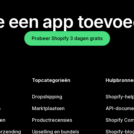
je een app toevo
Probeer Shopify 3 dagen gratis
Topcategorieën
Hulpbronne
Dropshipping
Shopify-hel
n
Marktplaatsen
API-docume
pen
Productrecensies
Shopify Co
erzending
Upselling en bundels
Shopify-blo