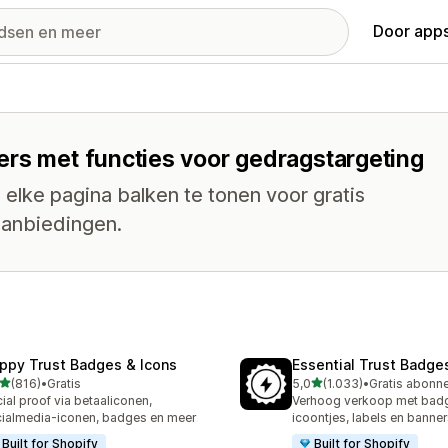
Door apps
ers met functies voor gedragstargeting
lke pagina balken te tonen voor gratis
aanbiedingen.
ppy Trust Badges & Icons
Essential Trust Badge
van 5 sterren
van 5 sterren
(816)
•
Gratis
5,0
(1.033)
•
 recensies in totaal
1033 recensies in totaal
ial proof via betaaliconen,
Verhoog verkoop met bad
ialmedia-iconen, badges en meer
icoontjes, labels en banner
Built for Shopify
Built for Shopify