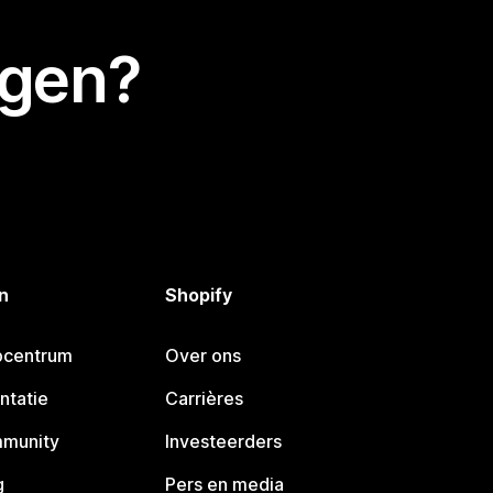
egen?
n
Shopify
pcentrum
Over ons
ntatie
Carrières
mmunity
Investeerders
g
Pers en media