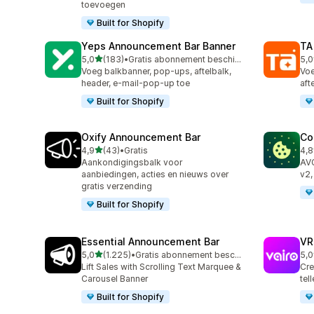
toevoegen
Built for Shopify
Yeps Announcement Bar Banner
TA
van 5 sterren
5,0
(183)
•
Gratis abonnement beschikbaar
5,0
183 recensies in totaal
119
Voeg balkbanner, pop-ups, aftelbalk,
Voe
header, e-mail-pop-up toe
aft
Built for Shopify
Oxify Announcement Bar
Co
van 5 sterren
4,9
(43)
•
Gratis
4,8
43 recensies in totaal
263
Aankondigingsbalk voor
AV
aanbiedingen, acties en nieuws over
v2,
gratis verzending
Built for Shopify
Essential Announcement Bar
VR
van 5 sterren
5,0
(1.225)
•
Gratis abonnement beschikbaar
5,0
1225 recensies in totaal
80 
Lift Sales with Scrolling Text Marquee &
Cre
Carousel Banner
tel
Built for Shopify