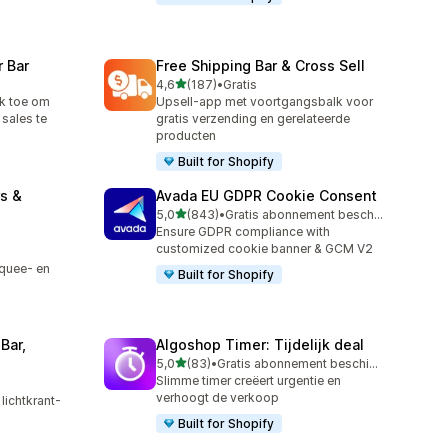
 Bar
Free Shipping Bar & Cross Sell
van 5 sterren
4,6
(187)
•
Gratis
187 recensies in totaal
k toe om
Upsell-app met voortgangsbalk voor
 sales te
gratis verzending en gerelateerde
producten
Built for Shopify
s &
Avada EU GDPR Cookie Consent
van 5 sterren
5,0
(843)
•
Gratis abonnement beschikbaar
843 recensies in totaal
Ensure GDPR compliance with
customized cookie banner & GCM V2
quee- en
Built for Shopify
Bar,
Algoshop Timer: Tijdelijk deal
van 5 sterren
5,0
(83)
•
Gratis abonnement beschikbaar
83 recensies in totaal
Slimme timer creëert urgentie en
verhoogt de verkoop
lichtkrant-
Built for Shopify