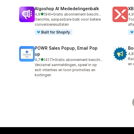
Algoshop AI Mededelingenbalk
XB
van 5 sterren
4,9
(94)
•
Gratis abonnement beschikbaar
4,9
94 recensies in totaal
28 
Gerichte, aanpasbare balk voor betere
Too
conversieresultaten
aft
Built for Shopify
POWR Sales Popup, Email Pop
Bo
up
4,8
174
Rad
van 5 sterren
4,7
(417)
•
Gratis abonnement beschikbaar
417 recensies in totaal
en 
Verzamel aanmeldingen, speel in op
exit-intenties en toon promoties en
kortingen