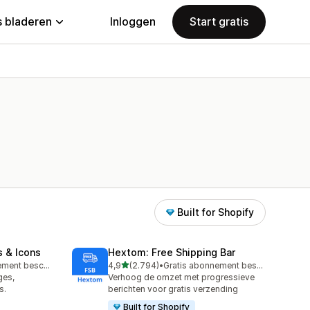
 bladeren
Inloggen
Start gratis
Built for Shopify
s & Icons
Hextom: Free Shipping Bar
van 5 sterren
Gratis abonnement beschikbaar
4,9
(2.794)
•
Gratis abonnement beschikbaar
2794 recensies in totaal
ges,
Verhoog de omzet met progressieve
s.
berichten voor gratis verzending
Built for Shopify