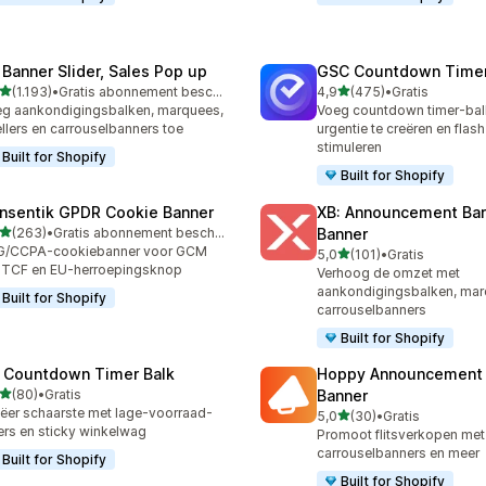
 Banner Slider, Sales Pop up
GSC Countdown Timer
van 5 sterren
van 5 sterren
(1.193)
•
Gratis abonnement beschikbaar
4,9
(475)
•
Gratis
3 recensies in totaal
475 recensies in totaal
g aankondigingsbalken, marquees,
Voeg countdown timer-bal
ellers en carrouselbanners toe
urgentie te creëren en flash
stimuleren
Built for Shopify
Built for Shopify
nsentik GPDR Cookie Banner
XB: Announcement Bar
van 5 sterren
(263)
•
Gratis abonnement beschikbaar
Banner
 recensies in totaal
G/CCPA-cookiebanner voor GCM
van 5 sterren
5,0
(101)
•
Gratis
101 recensies in totaal
 TCF en EU-herroepingsknop
Verhoog de omzet met
aankondigingsbalken, mar
Built for Shopify
carrouselbanners
Built for Shopify
 Countdown Timer Balk
Hoppy Announcement 
van 5 sterren
(80)
•
Gratis
Banner
recensies in totaal
ëer schaarste met lage-voorraad-
van 5 sterren
5,0
(30)
•
Gratis
30 recensies in totaal
lers en sticky winkelwag
Promoot flitsverkopen met 
carrouselbanners en meer
Built for Shopify
Built for Shopify