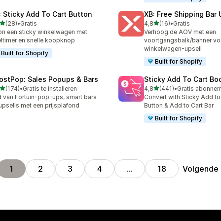
: Sticky Add To Cart Button
XB: Free Shipping Bar 
van 5 sterren
van 5 sterren
(28)
•
Gratis
4,8
(16)
•
Gratis
recensies in totaal
16 recensies in totaal
n een sticky winkelwagen met
Verhoog de AOV met een
eltimer en snelle koopknop
voortgangsbalk/banner vo
winkelwagen-upsell
Built for Shopify
Built for Shopify
ostPop: Sales Popups & Bars
Sticky Add To Cart Bo
van 5 sterren
van 5 sterren
(174)
•
Gratis te installeren
4,8
(441)
•
 recensies in totaal
441 recensies in totaal
 van Fortuin-pop-ups, smart bars
Convert with Sticky Add to
upsells met een prijsplafond
Button & Add to Cart Bar
Built for Shopify
Volgende
1
2
3
4
…
18