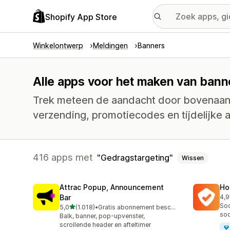
Shopify App Store
Winkelontwerp
Meldingen
Banners
Alle apps voor het maken van bann
Trek meteen de aandacht door bovenaan e
verzending, promotiecodes en tijdelijke 
416 apps met
Gedragstargeting
Wissen
Attrac Popup, Announcement
Ho
Bar
4,9
816
Soc
van 5 sterren
5,0
(1.018)
•
Gratis abonnement beschikbaar
1018 recensies in totaal
soc
Balk, banner, pop-upvenster,
scrollende header en afteltimer