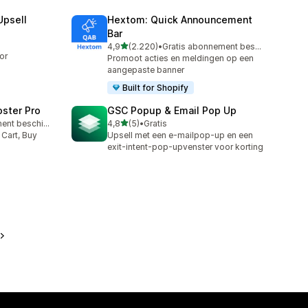
Upsell
Hextom: Quick Announcement
Bar
van 5 sterren
4,9
(2.220)
•
Gratis abonnement beschikbaar
2220 recensies in totaal
or
Promoot acties en meldingen op een
aangepaste banner
Built for Shopify
oster Pro
GSC Popup & Email Pop Up
van 5 sterren
Gratis abonnement beschikbaar
4,8
(5)
•
Gratis
5 recensies in totaal
 Cart, Buy
Upsell met een e-mailpop-up en een
exit-intent-pop-upvenster voor korting