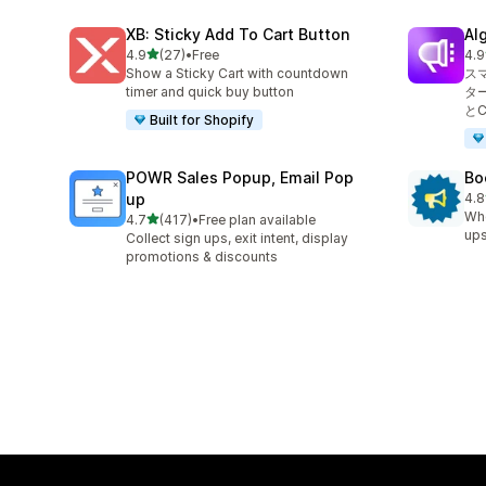
XB: Sticky Add To Cart Button
Al
5つ星中
4.9
(27)
•
Free
4.9
合計レビュー数：27件
合
Show a Sticky Cart with countdown
ス
timer and quick buy button
タ
と
Built for Shopify
POWR Sales Popup, Email Pop
Bo
up
4.8
合
Whe
5つ星中
4.7
(417)
•
Free plan available
合計レビュー数：417件
ups
Collect sign ups, exit intent, display
promotions & discounts