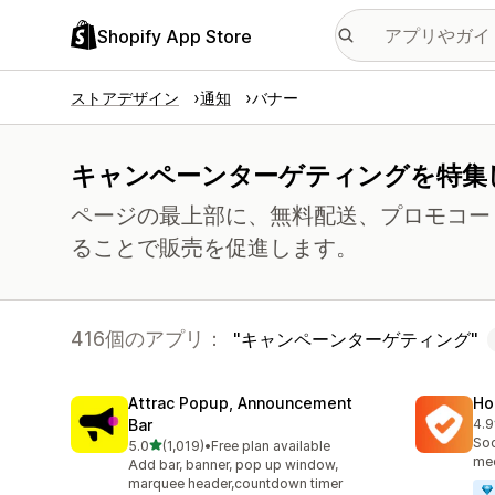
Shopify App Store
ストアデザイン
通知
バナー
キャンペーンターゲティングを特集
ページの最上部に、無料配送、プロモコー
ることで販売を促進します。
416個のアプリ：
キャンペーンターゲティング
Attrac Popup, Announcement
Ho
Bar
4.9
合
Soc
5つ星中
5.0
(1,019)
•
Free plan available
合計レビュー数：1019件
med
Add bar, banner, pop up window,
marquee header,countdown timer