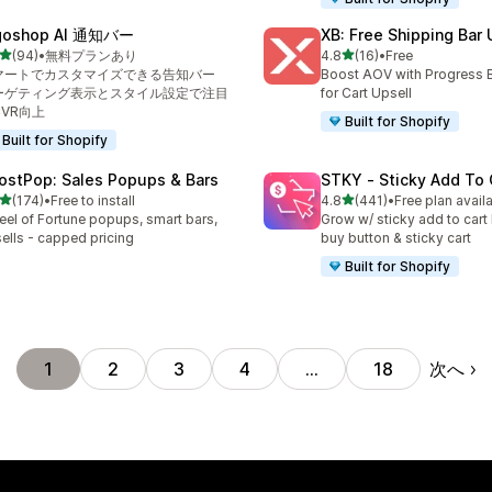
goshop AI 通知バー
XB: Free Shipping Bar 
5つ星中
5つ星中
(94)
•
無料プランあり
4.8
(16)
•
Free
計レビュー数：94件
合計レビュー数：16件
マートでカスタマイズできる告知バー
Boost AOV with Progress 
ーゲティング表示とスタイル設定で注目
for Cart Upsell
CVR向上
Built for Shopify
Built for Shopify
ostPop: Sales Popups & Bars
STKY ‑ Sticky Add To 
5つ星中
5つ星中
(174)
•
Free to install
4.8
(441)
•
Free plan avail
計レビュー数：174件
合計レビュー数：441件
el of Fortune popups, smart bars,
Grow w/ sticky add to cart 
ells - capped pricing
buy button & sticky cart
Built for Shopify
次へ
1
2
3
4
…
18