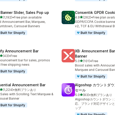
 Banner Slider, Sales Pop up
Consentik GPDR Cooki
5つ星中
5つ星中
(1,192)
•
Free plan available
4.9
(262)
•
Free plan avail
レビュー数：1192件
合計レビュー数：262件
 Announcement Bar, Marquee,
GDPR/CCPA Cookie banne
ntdown, Carousel Banners
v2, TCF & EU Withdrawal B
Built for Shopify
Built for Shopify
ify Announcement Bar
XB: Announcement Bar
5つ星中
(43)
•
Free
Banner
計レビュー数：43件
ouncement bar for sales, promos
5つ星中
5.0
(101)
•
Free
合計レビュー数：101件
 free shipping news
Boost sales with Annoucem
Marquee and Carousel Ban
Built for Shopify
Built for Shopify
sential Announcement Bar
Algoshop カウント
5つ星中
(1,224)
•
無料プランあり
セール
計レビュー数：1224件
t Sales with Scrolling Text Marquee &
5つ星中
5.0
(83)
•
無料プランあり
合計レビュー数：83件
ousel Banner
Algoshopカウントダウン
応、ブランド対応デザインと
Built for Shopify
ップ
Built for Shopify