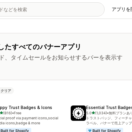
アプリを
したすべてのバナーアプリ
ド、タイムセールをお知らせするバーを表示す
クリア
ppy Trust Badges & Icons
Essential Trust Badge
5つ星中
5つ星中
(816)
•
Free
5.0
(1,034)
•
無料プランあ
計レビュー数：816件
合計レビュー数：1034件
ial proof via payment icons,social
トラストバッジ、フィーチャ
ia icons,badge & more
ラベル、バナーで売上アップ
Built for Shopify
Built for Shopify