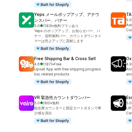
Built for Shopify
Yeps メールポップアップ、アナウ
TA
ンスバー、バナー
5.0
合計
Add
5つ星中
5.0
(183)
•
無料プランあり
合計レビュー数：183件
Cou
Yeps のポップアップ、お知らせバー、バ
ナー、送料無料バー、カウントダウンタイ
マーは売上アップに貢献します
Built for Shopify
Free Shipping Bar & Cross Sell
Ox
5つ星中
4.6
(187)
•
Free
4.9
合計レビュー数：187件
合
Upsell App with free shipping progress
Ann
bar, related products
and
Built for Shopify
VR 緊急性カウントダウンバー
Es
5つ星中
5.0
(80)
•
無料
5.0
合計レビュー数：80件
合
低在庫カウンターと固定カートボタンで希
Lif
少感を演出
Car
Built for Shopify