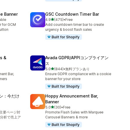
e Banner
GSC Countdown Timer Bar
5つ星中
able
4.9
(475)
•
Free
合計レビュー数：475件
r for GCM
Add countdown timer bar to create
utton
urgency & boost flash sales
Built for Shopify
s &
Avada GDPR/APPIコンプライアン
ス
5つ星中
5.0
(844)
•
無料プランあり
合計レビュー数：844件
ent Bar,
Ensure GDPR compliance with a cookie
ners
banner for your store
Built for Shopify
ダウン：今だけ
Hoppy Announcement Bar,
Banner
5つ星中
5.0
(30)
•
Free
合計レビュー数：30件
：主要ページ対
Promote Flash Sales with Marquee
分析で売上ア
Carousel Banners & more
Built for Shopify