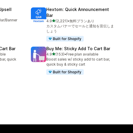
Upsell
Hextom: Quick Announcement
Bar
Bar/Banner
5つ星中
4.9
(2,221)
•
無料プランあり
合計レビュー数：2221件
カスタムバナーでセールと通知を宣伝しま
しょう
Built for Shopify
Cart Bar
Buy Me: Sticky Add To Cart Bar
5つ星中
able
4.9
(153)
•
Free plan available
合計レビュー数：153件
bar, quick
Boost sales w/ sticky add to cart bar,
quick buy & sticky cart
Built for Shopify