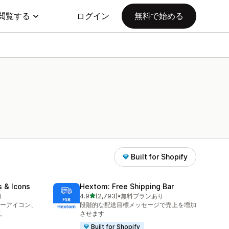
閲覧する
ログイン
無料で始める
Built for Shopify
s & Icons
Hextom: Free Shipping Bar
5つ星中
り
4.9
(2,793)
•
無料プランあり
合計レビュー数：2793件
ーアイコン、
段階的な配送目標メッセージで売上を増加
。
させます
Built for Shopify