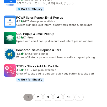
合計レビュー数：2220件
カスタムバナーでセールと通知を宣伝しましょう
Built for Shopify
POWR Sales Popup, Email Pop up
5つ星中
4.7
(417)
•
Free plan available
合計レビュー数：417件
Collect sign ups, exit intent, display promotions & discounts
GSC Popup & Email Pop Up
5つ星中
4.7
(7)
•
Free
合計レビュー数：7件
Upsell with email pop up, discount exit intent pop up window
BoostPop: Sales Popups & Bars
5つ星中
4.8
(174)
•
Free to install
合計レビュー数：174件
Wheel of Fortune popups, smart bars, upsells - capped pricing
STKY ‑ Sticky Add To Cart Bar
5つ星中
4.8
(441)
•
Free plan available
合計レビュー数：441件
Grow w/ sticky add to cart bar, quick buy button & sticky cart
Built for Shopify
1
2
3
4
18