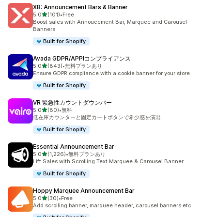
XB: Announcement Bars & Banner
5つ星中
5.0
(101)
•
Free
合計レビュー数：101件
Boost sales with Annoucement Bar, Marquee and Carousel
Banners
Built for Shopify
Avada GDPR/APPIコンプライアンス
5つ星中
5.0
(843)
•
無料プランあり
合計レビュー数：843件
Ensure GDPR compliance with a cookie banner for your store
Built for Shopify
VR 緊急性カウントダウンバー
5つ星中
5.0
(80)
•
無料
合計レビュー数：80件
低在庫カウンターと固定カートボタンで希少感を演出
Built for Shopify
Essential Announcement Bar
5つ星中
5.0
(1,226)
•
無料プランあり
合計レビュー数：1226件
Lift Sales with Scrolling Text Marquee & Carousel Banner
Built for Shopify
Hoppy Marquee Announcement Bar
5つ星中
5.0
(30)
•
Free
合計レビュー数：30件
Add scrolling banner, marquee header, carousel banners etc