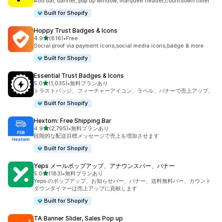
Add bar, banner, pop up window, marquee header,countdown timer
Built for Shopify
Hoppy Trust Badges & Icons
5つ星中
4.9
(816)
•
Free
合計レビュー数：816件
Social proof via payment icons,social media icons,badge & more
Built for Shopify
Essential Trust Badges & Icons
5つ星中
5.0
(1,035)
•
無料プランあり
合計レビュー数：1035件
トラストバッジ、フィーチャーアイコン、ラベル、バナーで売上アップ。
Built for Shopify
Hextom: Free Shipping Bar
5つ星中
4.9
(2,795)
•
無料プランあり
合計レビュー数：2795件
段階的な配送目標メッセージで売上を増加させます
Built for Shopify
Yeps メールポップアップ、アナウンスバー、バナー
5つ星中
5.0
(183)
•
無料プランあり
合計レビュー数：183件
Yeps のポップアップ、お知らせバー、バナー、送料無料バー、カウント
ダウンタイマーは売上アップに貢献します
Built for Shopify
TA Banner Slider, Sales Pop up