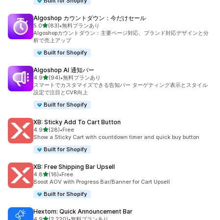
Built for Shopify
Algoshop カウントダウン：今だけセール
5つ星中
5.0
(83)
•
無料プランあり
合計レビュー数：83件
Algoshopカウントダウン：主要ページ対応、ブランド対応デザインと分
析で売上アップ
Built for Shopify
Algoshop AI 通知バー
5つ星中
4.9
(94)
•
無料プランあり
合計レビュー数：94件
スマートでカスタマイズできる告知バー ターゲティング表示とスタイル
設定で注目とCVR向上
Built for Shopify
XB: Sticky Add To Cart Button
5つ星中
4.9
(28)
•
Free
合計レビュー数：28件
Show a Sticky Cart with countdown timer and quick buy button
Built for Shopify
XB: Free Shipping Bar Upsell
5つ星中
4.8
(16)
•
Free
合計レビュー数：16件
Boost AOV with Progress Bar/Banner for Cart Upsell
Built for Shopify
Hextom: Quick Announcement Bar
5つ星中
4.9
(2,220)
•
無料プランあり