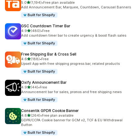
5つ星中
5.0
(1,194)
•
Free plan available
合計レビュー数：1194件
Add Announcement Bar, Marquee, Countdown, Carousel Banners
Built for Shopify
GSC Countdown Timer Bar
5つ星中
4.9
(480)
•
Free
合計レビュー数：480件
Add countdown timer bar to create urgency & boost flash sales
Built for Shopify
Free Shipping Bar & Cross Sell
5つ星中
4.6
(188)
•
Free
合計レビュー数：188件
Upsell App with free shipping progress bar, related products
Built for Shopify
Oxify Announcement Bar
5つ星中
4.9
(44)
•
Free
合計レビュー数：44件
Announcement bar for sales, promos and free shipping news
Built for Shopify
Consentik GPDR Cookie Banner
5つ星中
4.8
(264)
•
Free plan available
合計レビュー数：264件
GDPR/CCPA Cookie banner for GCM v2, TCF & EU Withdrawal
Button
Built for Shopify