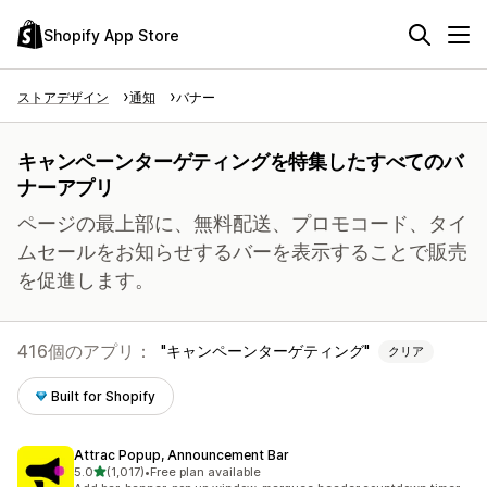
Shopify App Store
ストアデザイン
通知
バナー
キャンペーンターゲティングを特集したすべてのバ
ナーアプリ
ページの最上部に、無料配送、プロモコード、タイ
ムセールをお知らせするバーを表示することで販売
を促進します。
416個のアプリ：
キャンペーンターゲティング
クリア
Built for Shopify
Attrac Popup, Announcement Bar
5つ星中
5.0
(1,017)
•
Free plan available
合計レビュー数：1017件