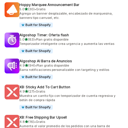
Hoppy Marquee Announcement Bar
de 5 estrellas
5.0
(30)
•
Gratis
30 reseñas en total
Agrega un banner desplazable, encabezado de marquesina,
banners tipo carrusel, etc.
Built for Shopify
Algoshop Timer: Oferta flash
de 5 estrellas
5.0
(83)
•
Plan gratis disponible
83 reseñas en total
Temporizador inteligente crea urgencia y aumenta las ventas
Built for Shopify
Algoshop AI Barra de Anuncios
de 5 estrellas
4.9
(94)
•
Plan gratis disponible
94 reseñas en total
Barra notificaciones personalizable con targeting y estilos
Built for Shopify
XB: Sticky Add To Cart Button
de 5 estrellas
4.9
(27)
•
Gratis
27 reseñas en total
Muestra un carrito fijo con temporizador de cuenta regresiva y
botón de compra rápida
Built for Shopify
XB: Free Shipping Bar Upsell
de 5 estrellas
4.8
(16)
•
Gratis
16 reseñas en total
Aumenta el valor promedio de los pedidos con una barra de