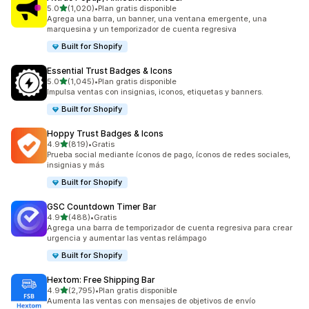
de 5 estrellas
5.0
(1,020)
•
Plan gratis disponible
1020 reseñas en total
Agrega una barra, un banner, una ventana emergente, una
marquesina y un temporizador de cuenta regresiva
Built for Shopify
Essential Trust Badges & Icons
de 5 estrellas
5.0
(1,045)
•
Plan gratis disponible
1045 reseñas en total
Impulsa ventas con insignias, iconos, etiquetas y banners.
Built for Shopify
Hoppy Trust Badges & Icons
de 5 estrellas
4.9
(819)
•
Gratis
819 reseñas en total
Prueba social mediante íconos de pago, íconos de redes sociales,
insignias y más
Built for Shopify
GSC Countdown Timer Bar
de 5 estrellas
4.9
(488)
•
Gratis
488 reseñas en total
Agrega una barra de temporizador de cuenta regresiva para crear
urgencia y aumentar las ventas relámpago
Built for Shopify
Hextom: Free Shipping Bar
de 5 estrellas
4.9
(2,795)
•
Plan gratis disponible
2795 reseñas en total
Aumenta las ventas con mensajes de objetivos de envío