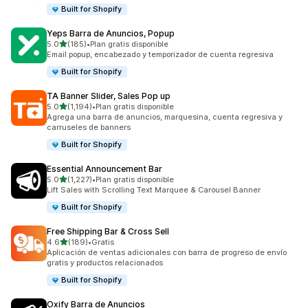
Built for Shopify
Yeps Barra de Anuncios, Popup
de 5 estrellas
5.0
(185)
•
Plan gratis disponible
185 reseñas en total
Email popup, encabezado y temporizador de cuenta regresiva
Built for Shopify
TA Banner Slider, Sales Pop up
de 5 estrellas
5.0
(1,194)
•
Plan gratis disponible
1194 reseñas en total
Agrega una barra de anuncios, marquesina, cuenta regresiva y
carruseles de banners
Built for Shopify
Essential Announcement Bar
de 5 estrellas
5.0
(1,227)
•
Plan gratis disponible
1227 reseñas en total
Lift Sales with Scrolling Text Marquee & Carousel Banner
Built for Shopify
Free Shipping Bar & Cross Sell
de 5 estrellas
4.6
(189)
•
Gratis
189 reseñas en total
Aplicación de ventas adicionales con barra de progreso de envío
gratis y productos relacionados
Built for Shopify
Oxify Barra de Anuncios