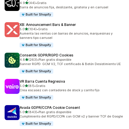
de 5 estrellas
4.9
(44)
•
Gratis
44 reseñas en total
Barra de anuncios fija, deslizante, giratoria y en carrusel
Built for Shopify
XB: Announcement Bars & Banner
de 5 estrellas
5.0
(104)
•
Gratis
104 reseñas en total
Aumenta las ventas con barras de anuncios, marquesinas y
banners tipo carrusel
Built for Shopify
Consentik GDPR/RGPD Cookies
de 5 estrellas
4.8
(263)
•
Plan gratis disponible
263 reseñas en total
Banner RGPD: GCM V2, TCF certificado & Botón Desistimiento UE
Built for Shopify
VR Barra Cuenta Regresiva
de 5 estrellas
5.0
(81)
•
Gratis
81 reseñas en total
Crea escasez con contadores de stock y carrito fijo
Built for Shopify
Avada GDPR/CCPA Cookie Consent
de 5 estrellas
5.0
(843)
•
Plan gratis disponible
843 reseñas en total
Cumplimiento del RGPD/CCPA con GCM v2 y banner TCF de Google
Built for Shopify