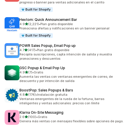
progreso o banner para ventas adicionales en el carrito
Built for Shopify
Hextom: Quick Announcement Bar
de 5 estrellas
4.9
(2,221)
•
Plan gratis disponible
2221 reseñas en total
Promociona ofertas y notificaciones en un banner personal
Built for Shopify
POWR Sales Popup, Email Pop up
de 5 estrellas
4.7
(417)
•
Plan gratis disponible
417 reseñas en total
Recopila suscripciones, capta intención de salida y muestra
promociones y descuentos
GSC Popup & Email Pop Up
de 5 estrellas
4.9
(7)
•
Gratis
7 reseñas en total
Aumenta las ventas con ventanas emergentes de correo, de
descuento y por intención de salida
BoostPop: Sales Popups & Bars
de 5 estrellas
4.8
(174)
•
Instalación gratuita
174 reseñas en total
Ventanas emergentes de la rueda de la fortuna, barras
inteligentes y ventas adicionales: precios con límite
Klarna On‑Site Messaging
de 5 estrellas
2.6
(100)
•
Gratis
100 reseñas en total
Genera más ventas con mensajes flexibles sobre opciones de pago.