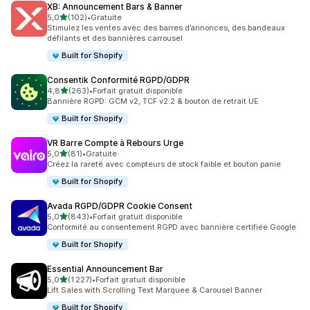
XB: Announcement Bars & Banner
étoile(s) sur 5
5,0
(102)
•
Gratuite
102 avis au total
Stimulez les ventes avec des barres d’annonces, des bandeaux
défilants et des bannières carrousel
Built for Shopify
Consentik Conformité RGPD/GDPR
étoile(s) sur 5
4,8
(263)
•
Forfait gratuit disponible
263 avis au total
Bannière RGPD: GCM v2, TCF v2.2 & bouton de retrait UE
Built for Shopify
VR Barre Compte à Rebours Urge
étoile(s) sur 5
5,0
(81)
•
Gratuite
81 avis au total
Créez la rareté avec compteurs de stock faible et bouton panie
Built for Shopify
Avada RGPD/GDPR Cookie Consent
étoile(s) sur 5
5,0
(843)
•
Forfait gratuit disponible
843 avis au total
Conformité au consentement RGPD avec bannière certifiée Google
Built for Shopify
Essential Announcement Bar
étoile(s) sur 5
5,0
(1 227)
•
Forfait gratuit disponible
1227 avis au total
Lift Sales with Scrolling Text Marquee & Carousel Banner
Built for Shopify