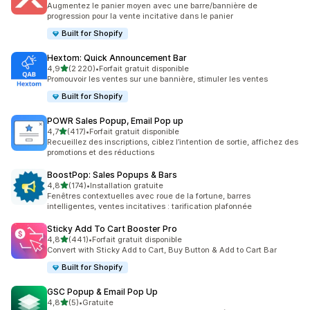
Augmentez le panier moyen avec une barre/bannière de
progression pour la vente incitative dans le panier
Built for Shopify
Hextom: Quick Announcement Bar
étoile(s) sur 5
4,9
(2 220)
•
Forfait gratuit disponible
2220 avis au total
Promouvoir les ventes sur une bannière, stimuler les ventes
Built for Shopify
POWR Sales Popup, Email Pop up
étoile(s) sur 5
4,7
(417)
•
Forfait gratuit disponible
417 avis au total
Recueillez des inscriptions, ciblez l’intention de sortie, affichez des
promotions et des réductions
BoostPop: Sales Popups & Bars
étoile(s) sur 5
4,8
(174)
•
Installation gratuite
174 avis au total
Fenêtres contextuelles avec roue de la fortune, barres
intelligentes, ventes incitatives : tarification plafonnée
Sticky Add To Cart Booster Pro
étoile(s) sur 5
4,8
(441)
•
Forfait gratuit disponible
441 avis au total
Convert with Sticky Add to Cart, Buy Button & Add to Cart Bar
Built for Shopify
GSC Popup & Email Pop Up
étoile(s) sur 5
4,8
(5)
•
Gratuite
5 avis au total