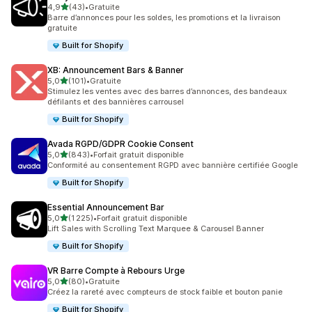
étoile(s) sur 5
4,9
(43)
•
Gratuite
43 avis au total
Barre d’annonces pour les soldes, les promotions et la livraison
gratuite
Built for Shopify
XB: Announcement Bars & Banner
étoile(s) sur 5
5,0
(101)
•
Gratuite
101 avis au total
Stimulez les ventes avec des barres d’annonces, des bandeaux
défilants et des bannières carrousel
Built for Shopify
Avada RGPD/GDPR Cookie Consent
étoile(s) sur 5
5,0
(843)
•
Forfait gratuit disponible
843 avis au total
Conformité au consentement RGPD avec bannière certifiée Google
Built for Shopify
Essential Announcement Bar
étoile(s) sur 5
5,0
(1 225)
•
Forfait gratuit disponible
1225 avis au total
Lift Sales with Scrolling Text Marquee & Carousel Banner
Built for Shopify
VR Barre Compte à Rebours Urge
étoile(s) sur 5
5,0
(80)
•
Gratuite
80 avis au total
Créez la rareté avec compteurs de stock faible et bouton panie
Built for Shopify