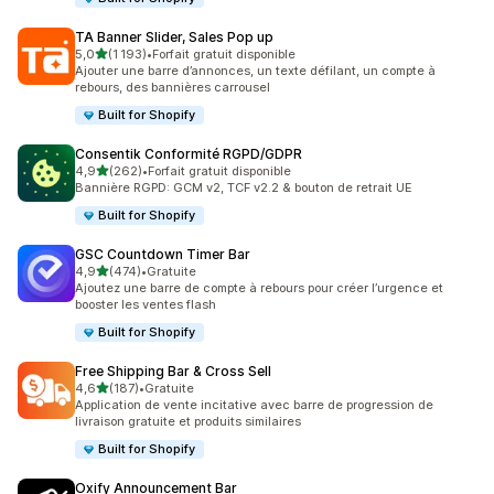
TA Banner Slider, Sales Pop up
étoile(s) sur 5
5,0
(1 193)
•
Forfait gratuit disponible
1193 avis au total
Ajouter une barre d’annonces, un texte défilant, un compte à
rebours, des bannières carrousel
Built for Shopify
Consentik Conformité RGPD/GDPR
étoile(s) sur 5
4,9
(262)
•
Forfait gratuit disponible
262 avis au total
Bannière RGPD: GCM v2, TCF v2.2 & bouton de retrait UE
Built for Shopify
GSC Countdown Timer Bar
étoile(s) sur 5
4,9
(474)
•
Gratuite
474 avis au total
Ajoutez une barre de compte à rebours pour créer l’urgence et
booster les ventes flash
Built for Shopify
Free Shipping Bar & Cross Sell
étoile(s) sur 5
4,6
(187)
•
Gratuite
187 avis au total
Application de vente incitative avec barre de progression de
livraison gratuite et produits similaires
Built for Shopify
Oxify Announcement Bar