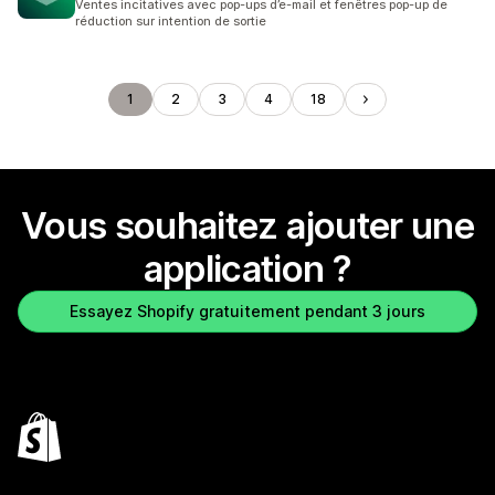
Ventes incitatives avec pop-ups d’e-mail et fenêtres pop-up de
réduction sur intention de sortie
1
2
3
4
18
Vous souhaitez ajouter une
application ?
Essayez Shopify gratuitement pendant 3 jours