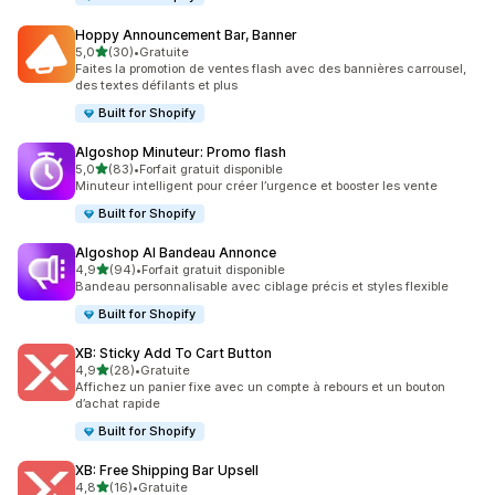
Hoppy Announcement Bar, Banner
étoile(s) sur 5
5,0
(30)
•
Gratuite
30 avis au total
Faites la promotion de ventes flash avec des bannières carrousel,
des textes défilants et plus
Built for Shopify
Algoshop Minuteur: Promo flash
étoile(s) sur 5
5,0
(83)
•
Forfait gratuit disponible
83 avis au total
Minuteur intelligent pour créer l’urgence et booster les vente
Built for Shopify
Algoshop AI Bandeau Annonce
étoile(s) sur 5
4,9
(94)
•
Forfait gratuit disponible
94 avis au total
Bandeau personnalisable avec ciblage précis et styles flexible
Built for Shopify
XB: Sticky Add To Cart Button
étoile(s) sur 5
4,9
(28)
•
Gratuite
28 avis au total
Affichez un panier fixe avec un compte à rebours et un bouton
d’achat rapide
Built for Shopify
XB: Free Shipping Bar Upsell
étoile(s) sur 5
4,8
(16)
•
Gratuite
16 avis au total