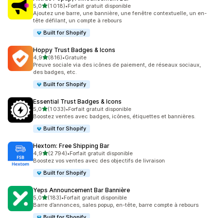
étoile(s) sur 5
5,0
(1 018)
•
Forfait gratuit disponible
1018 avis au total
Ajoutez une barre, une bannière, une fenêtre contextuelle, un en-
tête défilant, un compte à rebours
Built for Shopify
Hoppy Trust Badges & Icons
étoile(s) sur 5
4,9
(816)
•
Gratuite
816 avis au total
Preuve sociale via des icônes de paiement, de réseaux sociaux,
des badges, etc.
Built for Shopify
Essential Trust Badges & Icons
étoile(s) sur 5
5,0
(1 033)
•
Forfait gratuit disponible
1033 avis au total
Boostez ventes avec badges, icônes, étiquettes et bannières.
Built for Shopify
Hextom: Free Shipping Bar
étoile(s) sur 5
4,9
(2 794)
•
Forfait gratuit disponible
2794 avis au total
Boostez vos ventes avec des objectifs de livraison
Built for Shopify
Yeps Announcement Bar Bannière
étoile(s) sur 5
5,0
(183)
•
Forfait gratuit disponible
183 avis au total
Barre d’annonces, sales popup, en-tête, barre compte à rebours
Built for Shopify