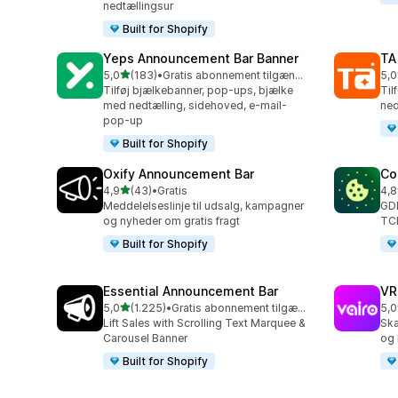
nedtællingsur
Built for Shopify
Yeps Announcement Bar Banner
TA
ud af 5 stjerner
5,0
(183)
•
Gratis abonnement tilgængeligt
5,0
183 anmeldelser i alt
119
Tilføj bjælkebanner, pop-ups, bjælke
Til
med nedtælling, sidehoved, e-mail-
ned
pop-up
Built for Shopify
Oxify Announcement Bar
Co
ud af 5 stjerner
4,9
(43)
•
Gratis
4,8
43 anmeldelser i alt
264
Meddelelseslinje til udsalg, kampagner
GDP
og nyheder om gratis fragt
TCF
Built for Shopify
Essential Announcement Bar
VR
ud af 5 stjerner
5,0
(1.225)
•
Gratis abonnement tilgængeligt
5,0
1225 anmeldelser i alt
80 
Lift Sales with Scrolling Text Marquee &
Ska
Carousel Banner
og 
Built for Shopify