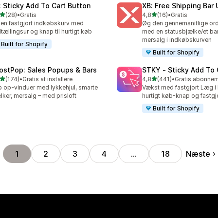
: Sticky Add To Cart Button
XB: Free Shipping Bar 
ud af 5 stjerner
ud af 5 stjerner
(28)
•
Gratis
4,8
(16)
•
Gratis
anmeldelser i alt
16 anmeldelser i alt
 en fastgjort indkøbskurv med
Øg den gennemsnitlige or
tællingsur og knap til hurtigt køb
med en statusbjælke/et ban
mersalg i indkøbskurven
Built for Shopify
Built for Shopify
ostPop: Sales Popups & Bars
STKY ‑ Sticky Add To 
ud af 5 stjerner
ud af 5 stjerner
(174)
•
Gratis at installere
4,8
(441)
•
 anmeldelser i alt
441 anmeldelser i alt
 op-vinduer med lykkehjul, smarte
Vækst med fastgjort Læg i k
lker, mersalg – med prisloft
hurtigt køb-knap og fastgj
Built for Shopify
Næste
1
2
3
4
…
18