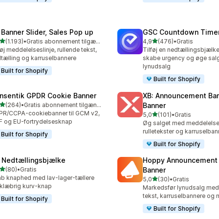
 Banner Slider, Sales Pop up
GSC Countdown Timer
ud af 5 stjerner
ud af 5 stjerner
(1.193)
•
Gratis abonnement tilgængeligt
4,9
(476)
•
Gratis
3 anmeldelser i alt
476 anmeldelser i alt
føj meddelelseslinje, rullende tekst,
Tilføj en nedtællingsbjælke
tælling og karruselbannere
skabe urgency og øge sal
lynudsalg
Built for Shopify
Built for Shopify
nsentik GPDR Cookie Banner
XB: Announcement Bar
ud af 5 stjerner
(264)
•
Gratis abonnement tilgængeligt
Banner
 anmeldelser i alt
R/CCPA-cookiebanner til GCM v2,
ud af 5 stjerner
5,0
(101)
•
Gratis
101 anmeldelser i alt
 og EU-fortrydelsesknap
Øg salget med meddelelses
rulletekster og karruselban
Built for Shopify
Built for Shopify
 Nedtællingsbjælke
Hoppy Announcement 
ud af 5 stjerner
(80)
•
Gratis
Banner
anmeldelser i alt
b knaphed med lav-lager-tællere
ud af 5 stjerner
5,0
(30)
•
Gratis
30 anmeldelser i alt
klæbrig kurv-knap
Markedsfør lynudsalg med 
tekst, karruselbannere og
Built for Shopify
Built for Shopify