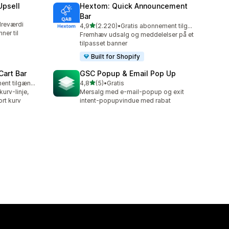
Upsell
Hextom: Quick Announcement
Bar
dreværdi
ud af 5 stjerner
4,9
(2.220)
•
Gratis abonnement tilgængeligt
2220 anmeldelser i alt
ner til
Fremhæv udsalg og meddelelser på et
tilpasset banner
Built for Shopify
Cart Bar
GSC Popup & Email Pop Up
ud af 5 stjerner
Gratis abonnement tilgængeligt
4,8
(5)
•
Gratis
5 anmeldelser i alt
urv-linje,
Mersalg med e-mail-popup og exit
ort kurv
intent-popupvindue med rabat