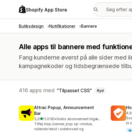
Shopify App Store
Butiksdesign
Notifikationer
Bannere
Alle apps til bannere med funktione
Fang kunderne øverst på alle sider med lin
kampagnekoder og tidsbegrænsede tilb
416 apps med
Tilpasset CSS
Ryd
Attrac Popup, Announcement
Ho
Bar
4,9
816
Soc
ud af 5 stjerner
5,0
(1.018)
•
Gratis abonnement tilgængeligt
1018 anmeldelser i alt
til
Tilføj linje, banner, pop op-vindue,
rullende tekst i sidehoved og