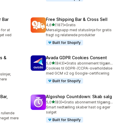
 Bar
Free Shipping Bar & Cross Sell
ud af 5 stjerner
4,6
(187)
•
Gratis
187 anmeldelser i alt
 for at
Mersalgsapp med statuslinje for gratis
get ved
fragt og relaterede produkter
Built for Shopify
s &
Avada GDPR Cookies Consent
ud af 5 stjerner
5,0
(843)
•
Gratis abonnement tilgængeligt
843 anmeldelser i alt
Cookies til GDPR-/CCPA-overholdelse
med GCM v2 og Google-certificering
linjer,
nere
Built for Shopify
Bar,
Algoshop Countdown: Skab salg
ud af 5 stjerner
5,0
(83)
•
Gratis abonnement tilgængeligt
83 anmeldelser i alt
Smart nedtælling skaber hast og øger
salget
rullende
 meget mere
Built for Shopify