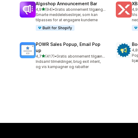
Algoshop Announcement Bar
XB
ud af 5 stjerner
4,9
(94)
•
Gratis abonnement tilgængeligt
4,9
94 anmeldelser i alt
28 
Smarte meddelelseslinjer, som kan
Vis
tilpasses for at engagere kunderne
ned
Built for Shopify
POWR Sales Popup, Email Pop
Bo
up
4,8
174
Pop
ud af 5 stjerner
4,7
(417)
•
Gratis abonnement tilgængeligt
417 anmeldelser i alt
bjæ
Indsaml tilmeldinger, brug exit intent,
og vis kampagner og rabatter