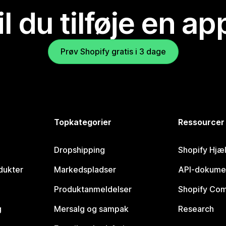
il du tilføje en ap
Prøv Shopify gratis i 3 dage
Topkategorier
Ressourcer
Dropshipping
Shopify Hjæ
dukter
Markedspladser
API-dokume
Produktanmeldelser
Shopify Co
g
Mersalg og sampak
Research