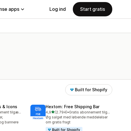
se apps
Log ind
Start gratis
Built for Shopify
s & Icons
Hextom: Free Shipping Bar
ud af 5 stjerner
Gratis abonnement tilgængeligt
4,9
(2.794)
•
Gratis abonnement tilgængeligt
2794 anmeldelser i alt
r,
Øg salget med løbende meddelelser
 og bannere
om gratis fragt
Built for Shopify