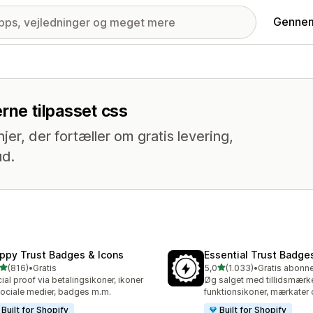
Gennem
rne tilpasset css
jer, der fortæller om gratis levering,
ud.
ppy Trust Badges & Icons
Essential Trust Badge
ud af 5 stjerner
ud af 5 stjerner
(816)
•
Gratis
5,0
(1.033)
•
 anmeldelser i alt
1033 anmeldelser i alt
ial proof via betalingsikoner, ikoner
Øg salget med tillidsmærke
 sociale medier, badges m.m.
funktionsikoner, mærkater
Built for Shopify
Built for Shopify