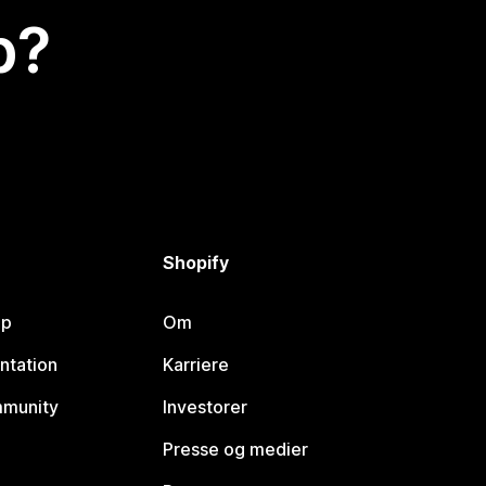
p?
Shopify
lp
Om
ntation
Karriere
mmunity
Investorer
Presse og medier