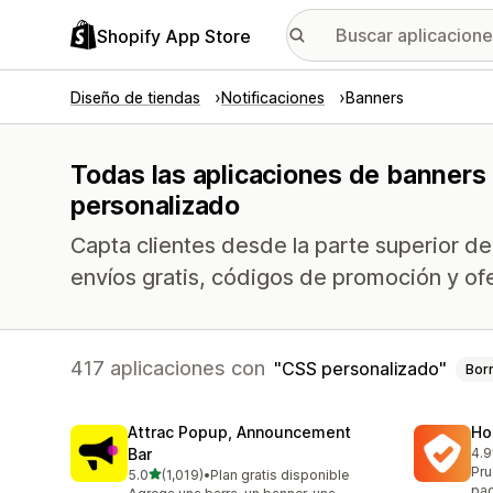
Shopify App Store
Diseño de tiendas
Notificaciones
Banners
Todas las aplicaciones de banners 
personalizado
Capta clientes desde la parte superior d
envíos gratis, códigos de promoción y of
417 aplicaciones con
CSS personalizado
Bor
Attrac Popup, Announcement
Ho
Bar
4.9
818
Pru
de 5 estrellas
5.0
(1,019)
•
Plan gratis disponible
1019 reseñas en total
pag