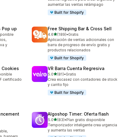
aumentar las ventas relámpago
Built for Shopify
s Pop up
Free Shipping Bar & Cross Sell
de 5 estrellas
sponible
4.6
(189)
•
Gratis
189 reseñas en total
ios,
Aplicación de ventas adicionales con
va y
barra de progreso de envío gratis y
productos relacionados
Built for Shopify
 Cookies
VR Barra Cuenta Regresiva
de 5 estrellas
ponible
5.0
(81)
•
Gratis
81 reseñas en total
 certificado
Crea escasez con contadores de stock
y carrito fijo
Built for Shopify
uncement
Algoshop Timer: Oferta flash
de 5 estrellas
5.0
(83)
•
Plan gratis disponible
83 reseñas en total
Temporizador inteligente crea urgencia
y aumenta las ventas
able,
a, banners