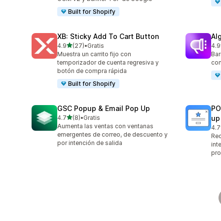
Built for Shopify
XB: Sticky Add To Cart Button
Al
de 5 estrellas
4.9
(27)
•
Gratis
4.9
27 reseñas en total
94 
Muestra un carrito fijo con
Bar
temporizador de cuenta regresiva y
con
botón de compra rápida
Built for Shopify
GSC Popup & Email Pop Up
PO
de 5 estrellas
4.7
(8)
•
Gratis
up
8 reseñas en total
Aumenta las ventas con ventanas
4.7
417
emergentes de correo, de descuento y
Rec
por intención de salida
int
pro