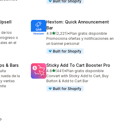
Built for Shopify
Upsell
Hextom: Quick Announcement
Bar
 de los
de 5 estrellas
4.9
(2,221)
•
Plan gratis disponible
2221 reseñas en total
progreso o
Promociona ofertas y notificaciones en
ales en el
un banner personal
Built for Shopify
ps & Bars
Sticky Add To Cart Booster Pro
de 5 estrellas
uita
4.8
(441)
•
Plan gratis disponible
441 reseñas en total
 rueda de la
Convert with Sticky Add to Cart, Buy
 y ventas
Button & Add to Cart Bar
mite
Built for Shopify