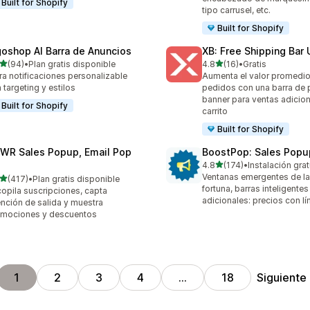
Built for Shopify
tipo carrusel, etc.
Built for Shopify
goshop AI Barra de Anuncios
XB: Free Shipping Bar 
de 5 estrellas
de 5 estrellas
(94)
•
Plan gratis disponible
4.8
(16)
•
Gratis
reseñas en total
16 reseñas en total
ra notificaciones personalizable
Aumenta el valor promedio
 targeting y estilos
pedidos con una barra de 
banner para ventas adicion
Built for Shopify
carrito
Built for Shopify
WR Sales Popup, Email Pop
BoostPop: Sales Popu
de 5 estrellas
4.8
(174)
•
Instalación grat
174 reseñas en total
Ventanas emergentes de la
de 5 estrellas
(417)
•
Plan gratis disponible
 reseñas en total
fortuna, barras inteligentes
opila suscripciones, capta
adicionales: precios con lí
ención de salida y muestra
mociones y descuentos
Siguiente
1
2
3
4
…
18