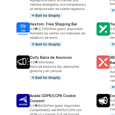
Agrega una barra, un banner, una
ins
ventana emergente, una marquesina y
un temporizador de cuenta regresiva
Built for Shopify
Hextom: Free Shipping Bar
Ye
de 5 estrellas
4.9
(2,795)
•
Plan gratis disponible
5.0
2795 reseñas en total
183
Aumenta las ventas con mensajes de
Ema
objetivos de envío
tem
Built for Shopify
Oxify Barra de Anuncios
XB
de 5 estrellas
4.9
(44)
•
Gratis
Ba
44 reseñas en total
Barra de anuncios fija, deslizante,
5.0
103
giratoria y en carrusel
Aum
anu
Built for Shopify
car
Avada GDPR/CCPA Cookie
Es
Consent
5.0
122
Lif
de 5 estrellas
5.0
(843)
•
Plan gratis disponible
843 reseñas en total
Car
Cumplimiento del RGPD/CCPA con
GCM v2 y banner TCF de Google