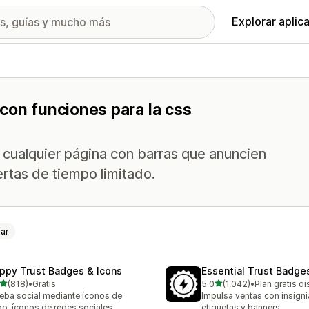
Explorar aplic
con funciones para la css
e cualquier página con barras que anuncien
ertas de tiempo limitado.
rar
ppy Trust Badges & Icons
Essential Trust Badge
de 5 estrellas
de 5 estrellas
(818)
•
Gratis
5.0
(1,042)
•
Plan gratis d
 reseñas en total
1042 reseñas en total
eba social mediante íconos de
Impulsa ventas con insigni
o, íconos de redes sociales,
etiquetas y banners.