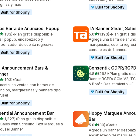
ignias y más
Built for Shopify
Built for Shopify
ps Barra de Anuncios, Popup
TA Banner Slider, Sale
de 5 estrellas
de 5 estrellas
(183)
•
Plan gratis disponible
5.0
(1,193)
•
Plan gratis di
 reseñas en total
1193 reseñas en total
il popup, encabezado y
Agrega una barra de anunc
porizador de cuenta regresiva
marquesina, cuenta regresi
carruseles de banners
Built for Shopify
Built for Shopify
: Announcement Bars &
Consentik GDPR/RGPD
de 5 estrellas
nner
4.8
(263)
•
Plan gratis dis
263 reseñas en total
Banner RGPD: GCM V2, TCF
de 5 estrellas
(103)
•
Gratis
 reseñas en total
& Botón Desistimiento UE
enta las ventas con barras de
ncios, marquesinas y banners tipo
Built for Shopify
rusel
Built for Shopify
sential Announcement Bar
Hoppy Marquee Anno
de 5 estrellas
(1,227)
•
Plan gratis disponible
Bar
7 reseñas en total
t Sales with Scrolling Text Marquee &
de 5 estrellas
5.0
(30)
•
Gratis
30 reseñas en total
ousel Banner
Agrega un banner desplaz
encabezado de marquesin