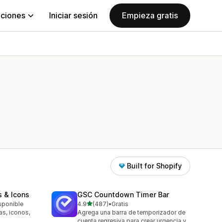
aciones
Iniciar sesión
Empieza gratis
Built for Shopify
s & Icons
GSC Countdown Timer Bar
de 5 estrellas
isponible
4.9
(487)
•
Gratis
487 reseñas en total
as, iconos,
Agrega una barra de temporizador de
cuenta regresiva para crear urgencia y