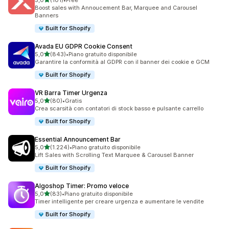
5,0
(101)
•
Free
101 recensioni totali
Boost sales with Annoucement Bar, Marquee and Carousel
Banners
Built for Shopify
Avada EU GDPR Cookie Consent
stelle su 5
5,0
(843)
•
Piano gratuito disponibile
843 recensioni totali
Garantire la conformità al GDPR con il banner dei cookie e GCM
Built for Shopify
VR Barra Timer Urgenza
stelle su 5
5,0
(80)
•
Gratis
80 recensioni totali
Crea scarsità con contatori di stock basso e pulsante carrello
Built for Shopify
Essential Announcement Bar
stelle su 5
5,0
(1.224)
•
Piano gratuito disponibile
1224 recensioni totali
Lift Sales with Scrolling Text Marquee & Carousel Banner
Built for Shopify
Algoshop Timer: Promo veloce
stelle su 5
5,0
(83)
•
Piano gratuito disponibile
83 recensioni totali
Timer intelligente per creare urgenza e aumentare le vendite
Built for Shopify