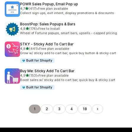
POWR Sales Popup, Email Pop up
stelle su 5
4,7
(417)
•
Free plan available
417 recensioni totali
Collect sign ups, exit intent, display promotions & discounts
BoostPop: Sales Popups & Bars
stelle su 5
4,8
(174)
•
Free to install
174 recensioni totali
Wheel of Fortune popups, smart bars, upsells - capped pricing
STKY ‑ Sticky Add To Cart Bar
stelle su 5
4,8
(441)
•
Free plan available
441 recensioni totali
Grow w/ sticky add to cart bar, quick buy button & sticky cart
Built for Shopify
Buy Me: Sticky Add To Cart Bar
stelle su 5
4,9
(153)
•
Free plan available
153 recensioni totali
Boost sales w/ sticky add to cart bar, quick buy & sticky cart
Built for Shopify
1
2
3
4
18