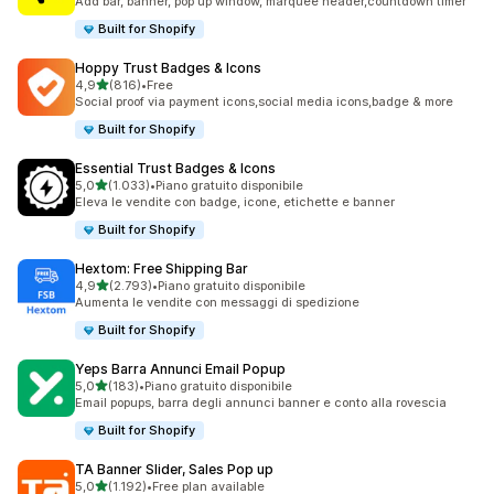
Add bar, banner, pop up window, marquee header,countdown timer
Built for Shopify
Hoppy Trust Badges & Icons
stelle su 5
4,9
(816)
•
Free
816 recensioni totali
Social proof via payment icons,social media icons,badge & more
Built for Shopify
Essential Trust Badges & Icons
stelle su 5
5,0
(1.033)
•
Piano gratuito disponibile
1033 recensioni totali
Eleva le vendite con badge, icone, etichette e banner
Built for Shopify
Hextom: Free Shipping Bar
stelle su 5
4,9
(2.793)
•
Piano gratuito disponibile
2793 recensioni totali
Aumenta le vendite con messaggi di spedizione
Built for Shopify
Yeps Barra Annunci Email Popup
stelle su 5
5,0
(183)
•
Piano gratuito disponibile
183 recensioni totali
Email popups, barra degli annunci banner e conto alla rovescia
Built for Shopify
TA Banner Slider, Sales Pop up
stelle su 5
5,0
(1.192)
•
Free plan available
1192 recensioni totali