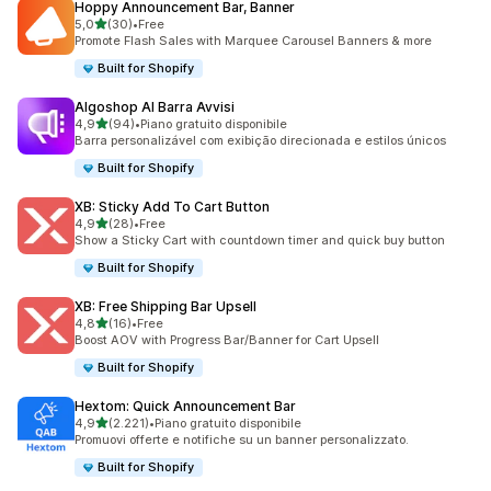
Hoppy Announcement Bar, Banner
stelle su 5
5,0
(30)
•
Free
30 recensioni totali
Promote Flash Sales with Marquee Carousel Banners & more
Built for Shopify
Algoshop AI Barra Avvisi
stelle su 5
4,9
(94)
•
Piano gratuito disponibile
94 recensioni totali
Barra personalizável com exibição direcionada e estilos únicos
Built for Shopify
XB: Sticky Add To Cart Button
stelle su 5
4,9
(28)
•
Free
28 recensioni totali
Show a Sticky Cart with countdown timer and quick buy button
Built for Shopify
XB: Free Shipping Bar Upsell
stelle su 5
4,8
(16)
•
Free
16 recensioni totali
Boost AOV with Progress Bar/Banner for Cart Upsell
Built for Shopify
Hextom: Quick Announcement Bar
stelle su 5
4,9
(2.221)
•
Piano gratuito disponibile
2221 recensioni totali
Promuovi offerte e notifiche su un banner personalizzato.
Built for Shopify