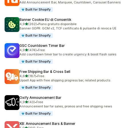
Add Announcement Bar, Marquee, Countdown, Carousel Banners
Built for Shopify
Banner Cookie EU di Consentik
stelle su 5
4,9
(262)
•
Piano gratuito disponibile
262 recensioni totali
Banner GDPR: GCM v2, TCF certificato & pulsante di revoca UE
Built for Shopify
GSC Countdown Timer Bar
stelle su 5
4,9
(474)
•
Free
474 recensioni totali
Add countdown timer bar to create urgency & boost flash sales
Built for Shopify
Free Shipping Bar & Cross Sell
stelle su 5
4,6
(187)
•
Free
187 recensioni totali
Upsell App with free shipping progress bar, related products
Built for Shopify
Oxify Announcement Bar
stelle su 5
4,9
(43)
•
Free
43 recensioni totali
Announcement bar for sales, promos and free shipping news
Built for Shopify
XB: Announcement Bars & Banner
stelle su 5