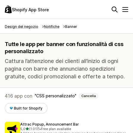
Shopify App Store
Design del negozio
Notifiche
Banner
Tutte le app per banner con funzionalità di css
personalizzato
Cattura l’attenzione dei clienti all’inizio di ogni
pagina con barre che annunciano spedizioni
gratuite, codici promozionali e offerte a tempo.
416 app con
CSS personalizzato
Cancella
Built for Shopify
Attrac Popup, Announcement Bar
stelle su 5
5,0
(1.017)
•
Free plan available
1017 recensioni totali