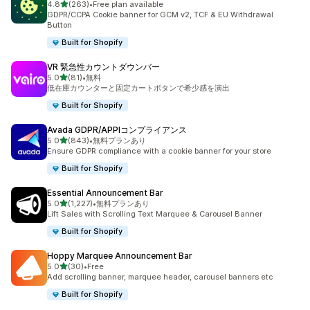
5つ星中
4.8
(263)
•
Free plan available
合計レビュー数：263件
GDPR/CCPA Cookie banner for GCM v2, TCF & EU Withdrawal
Button
Built for Shopify
VR 緊急性カウントダウンバー
5つ星中
5.0
(81)
•
無料
合計レビュー数：81件
低在庫カウンターと固定カートボタンで希少感を演出
Built for Shopify
Avada GDPR/APPIコンプライアンス
5つ星中
5.0
(843)
•
無料プランあり
合計レビュー数：843件
Ensure GDPR compliance with a cookie banner for your store
Built for Shopify
Essential Announcement Bar
5つ星中
5.0
(1,227)
•
無料プランあり
合計レビュー数：1227件
Lift Sales with Scrolling Text Marquee & Carousel Banner
Built for Shopify
Hoppy Marquee Announcement Bar
5つ星中
5.0
(30)
•
Free
合計レビュー数：30件
Add scrolling banner, marquee header, carousel banners etc
Built for Shopify