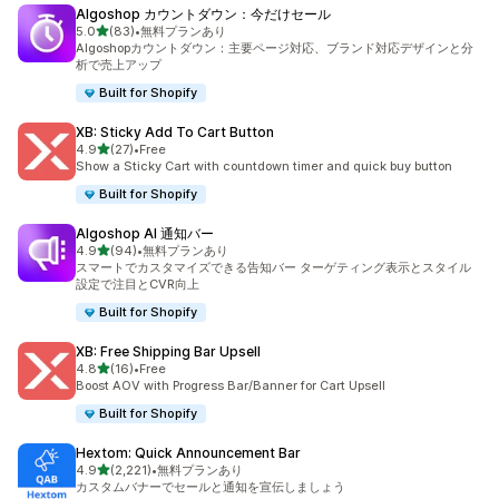
Algoshop カウントダウン：今だけセール
5つ星中
5.0
(83)
•
無料プランあり
合計レビュー数：83件
Algoshopカウントダウン：主要ページ対応、ブランド対応デザインと分
析で売上アップ
Built for Shopify
XB: Sticky Add To Cart Button
5つ星中
4.9
(27)
•
Free
合計レビュー数：27件
Show a Sticky Cart with countdown timer and quick buy button
Built for Shopify
Algoshop AI 通知バー
5つ星中
4.9
(94)
•
無料プランあり
合計レビュー数：94件
スマートでカスタマイズできる告知バー ターゲティング表示とスタイル
設定で注目とCVR向上
Built for Shopify
XB: Free Shipping Bar Upsell
5つ星中
4.8
(16)
•
Free
合計レビュー数：16件
Boost AOV with Progress Bar/Banner for Cart Upsell
Built for Shopify
Hextom: Quick Announcement Bar
5つ星中
4.9
(2,221)
•
無料プランあり
合計レビュー数：2221件
カスタムバナーでセールと通知を宣伝しましょう