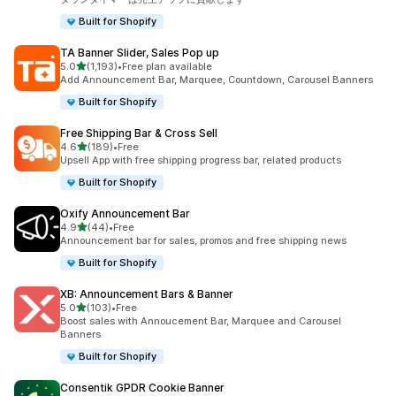
Built for Shopify
TA Banner Slider, Sales Pop up
5つ星中
5.0
(1,193)
•
Free plan available
合計レビュー数：1193件
Add Announcement Bar, Marquee, Countdown, Carousel Banners
Built for Shopify
Free Shipping Bar & Cross Sell
5つ星中
4.6
(189)
•
Free
合計レビュー数：189件
Upsell App with free shipping progress bar, related products
Built for Shopify
Oxify Announcement Bar
5つ星中
4.9
(44)
•
Free
合計レビュー数：44件
Announcement bar for sales, promos and free shipping news
Built for Shopify
XB: Announcement Bars & Banner
5つ星中
5.0
(103)
•
Free
合計レビュー数：103件
Boost sales with Annoucement Bar, Marquee and Carousel
Banners
Built for Shopify
Consentik GPDR Cookie Banner