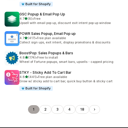
Built for Shopify
GSC Popup & Email Pop Up
5つ星中
4.7
(8)
•
Free
合計レビュー数：8件
Upsell with email pop up, discount exit intent pop up window
POWR Sales Popup, Email Pop up
5つ星中
4.7
(417)
•
Free plan available
合計レビュー数：417件
Collect sign ups, exit intent, display promotions & discounts
BoostPop: Sales Popups & Bars
5つ星中
4.8
(174)
•
Free to install
合計レビュー数：174件
Wheel of Fortune popups, smart bars, upsells - capped pricing
STKY ‑ Sticky Add To Cart Bar
5つ星中
4.8
(441)
•
Free plan available
合計レビュー数：441件
Grow w/ sticky add to cart bar, quick buy button & sticky cart
Built for Shopify
1
2
3
4
18