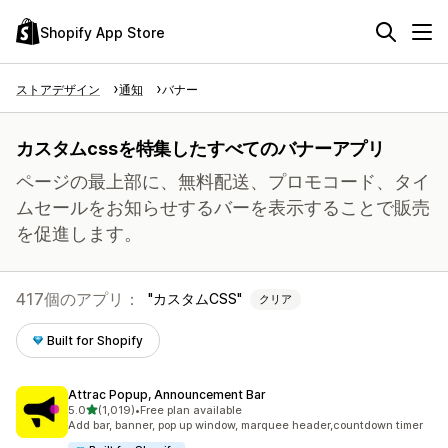
Shopify App Store
ストアデザイン
通知
バナー
カスタムcssを特集したすべてのバナーアプリ
ページの最上部に、無料配送、プロモコード、タイ
ムセールをお知らせするバーを表示することで販売
を促進します。
417個のアプリ：
カスタムCSS
クリア
Built for Shopify
Attrac Popup, Announcement Bar
5つ星中
5.0
(1,019)
•
Free plan available
合計レビュー数：1019件
Add bar, banner, pop up window, marquee header,countdown timer