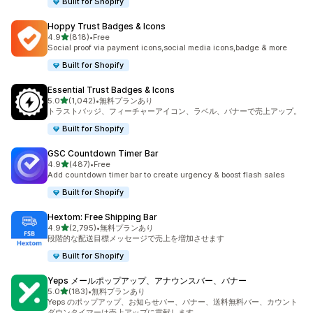
Built for Shopify
Hoppy Trust Badges & Icons
5つ星中
4.9
(818)
•
Free
合計レビュー数：818件
Social proof via payment icons,social media icons,badge & more
Built for Shopify
Essential Trust Badges & Icons
5つ星中
5.0
(1,042)
•
無料プランあり
合計レビュー数：1042件
トラストバッジ、フィーチャーアイコン、ラベル、バナーで売上アップ。
Built for Shopify
GSC Countdown Timer Bar
5つ星中
4.9
(487)
•
Free
合計レビュー数：487件
Add countdown timer bar to create urgency & boost flash sales
Built for Shopify
Hextom: Free Shipping Bar
5つ星中
4.9
(2,795)
•
無料プランあり
合計レビュー数：2795件
段階的な配送目標メッセージで売上を増加させます
Built for Shopify
Yeps メールポップアップ、アナウンスバー、バナー
5つ星中
5.0
(183)
•
無料プランあり
合計レビュー数：183件
Yeps のポップアップ、お知らせバー、バナー、送料無料バー、カウント
ダウンタイマーは売上アップに貢献します