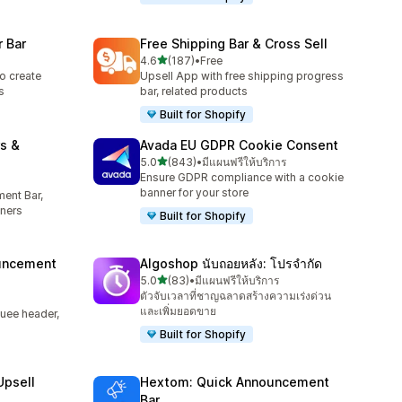
 Bar
Free Shipping Bar & Cross Sell
เต็ม 5 ดาว
4.6
(187)
•
Free
ทั้งหมด 187 รีวิว
o create
Upsell App with free shipping progress
s
bar, related products
Built for Shopify
s &
Avada EU GDPR Cookie Consent
เต็ม 5 ดาว
5.0
(843)
•
มีแผนฟรีให้บริการ
ทั้งหมด 843 รีวิว
Ensure GDPR compliance with a cookie
banner for your store
ent Bar,
ners
Built for Shopify
uncement
Algoshop นับถอยหลัง: โปรจำกัด
เต็ม 5 ดาว
5.0
(83)
•
มีแผนฟรีให้บริการ
ทั้งหมด 83 รีวิว
ตัวจับเวลาที่ชาญฉลาดสร้างความเร่งด่วน
และเพิ่มยอดขาย
uee header,
Built for Shopify
Upsell
Hextom: Quick Announcement
Bar