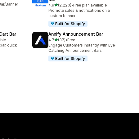
Bar/Banner
เต็ม 5 ดาว
4.9
(2,220)
•
Free plan available
ทั้งหมด 2220 รีวิว
Promote sales & notifications on a
custom banner
Built for Shopify
Cart Bar
Annify Announcement Bar
เต็ม 5 ดาว
able
4.7
(37)
•
Free
ทั้งหมด 37 รีวิว
bar, quick
Engage Customers Instantly with Eye-
Catching Announcement Bars
Built for Shopify