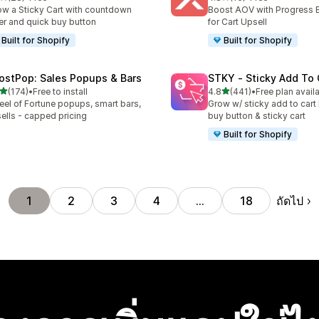
หมด 28 รีวิว
ทั้งหมด 16 รีวิว
w a Sticky Cart with countdown
Boost AOV with Progress 
er and quick buy button
for Cart Upsell
Built for Shopify
Built for Shopify
ostPop: Sales Popups & Bars
STKY ‑ Sticky Add To 
เต็ม 5 ดาว
เต็ม 5 ดาว
(174)
•
Free to install
4.8
(441)
•
Free plan avail
หมด 174 รีวิว
ทั้งหมด 441 รีวิว
el of Fortune popups, smart bars,
Grow w/ sticky add to cart 
ells - capped pricing
buy button & sticky cart
Built for Shopify
ถัดไป
1
2
3
4
…
18