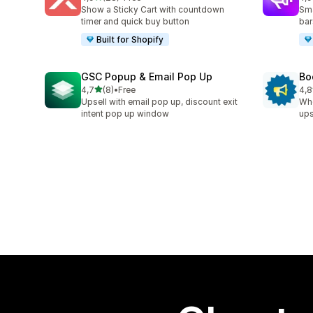
Celkový počet recenzí: 28
Cel
Show a Sticky Cart with countdown
Sma
timer and quick buy button
bar
Built for Shopify
GSC Popup & Email Pop Up
Bo
z 5 hvězd
4,7
(8)
•
Free
4,8
Celkový počet recenzí: 8
Cel
Upsell with email pop up, discount exit
Whe
intent pop up window
ups