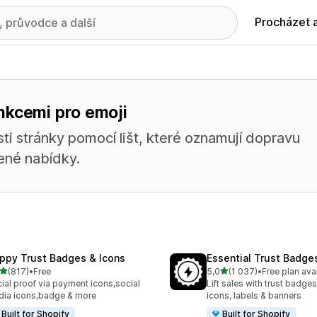
Procházet 
nkcemi pro emoji
ti stránky pomocí lišt, které oznamují dopravu
ené nabídky.
ppy Trust Badges & Icons
Essential Trust Badge
z 5 hvězd
z 5 hvězd
(817)
•
Free
5,0
(1 037)
•
Free plan ava
kový počet recenzí: 817
Celkový počet recenzí: 10
ial proof via payment icons,social
Lift sales with trust badges
ia icons,badge & more
icons, labels & banners
Built for Shopify
Built for Shopify