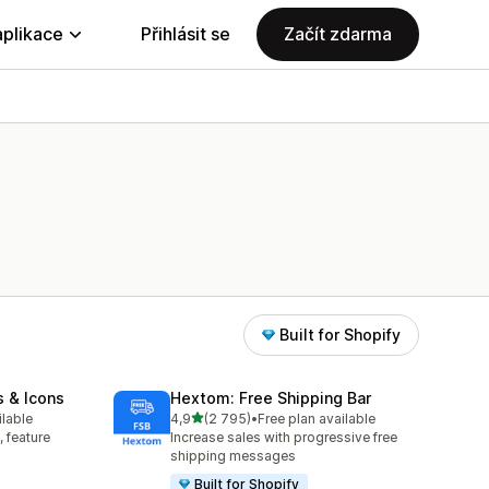
aplikace
Přihlásit se
Začít zdarma
Built for Shopify
s & Icons
Hextom: Free Shipping Bar
z 5 hvězd
ilable
4,9
(2 795)
•
Free plan available
37
Celkový počet recenzí: 2795
, feature
Increase sales with progressive free
shipping messages
Built for Shopify