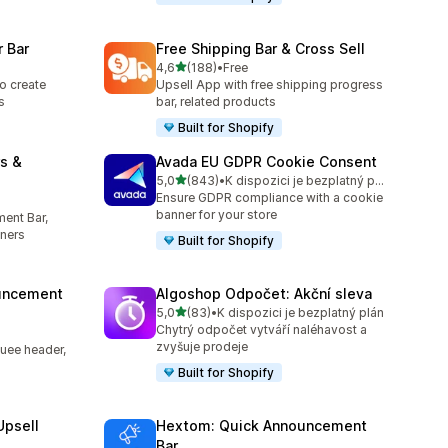
 Bar
Free Shipping Bar & Cross Sell
z 5 hvězd
4,6
(188)
•
Free
4
Celkový počet recenzí: 188
o create
Upsell App with free shipping progress
s
bar, related products
Built for Shopify
s &
Avada EU GDPR Cookie Consent
z 5 hvězd
5,0
(843)
•
K dispozici je bezplatný plán
Celkový počet recenzí: 843
Ensure GDPR compliance with a cookie
banner for your store
ent Bar,
ners
Built for Shopify
uncement
Algoshop Odpočet: Akční sleva
z 5 hvězd
5,0
(83)
•
K dispozici je bezplatný plán
Celkový počet recenzí: 83
Chytrý odpočet vytváří naléhavost a
zvyšuje prodeje
uee header,
Built for Shopify
Upsell
Hextom: Quick Announcement
Bar