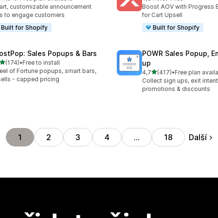
kový počet recenzí: 94
Celkový počet recenzí: 16
rt, customizable announcement
Boost AOV with Progress 
s to engage customers
for Cart Upsell
Built for Shopify
Built for Shopify
ostPop: Sales Popups & Bars
POWR Sales Popup, Em
z 5 hvězd
(174)
•
Free to install
up
kový počet recenzí: 174
el of Fortune popups, smart bars,
z 5 hvězd
4,7
(417)
•
Free plan avail
Celkový počet recenzí: 41
ells - capped pricing
Collect sign ups, exit inten
promotions & discounts
Další
1
2
3
4
…
18