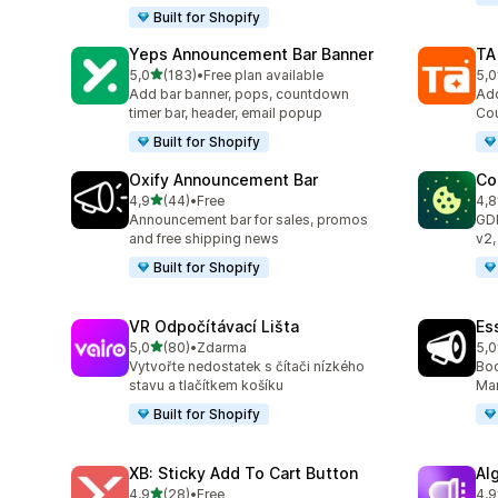
Built for Shopify
Yeps Announcement Bar Banner
TA
z 5 hvězd
5,0
(183)
•
Free plan available
5,0
Celkový počet recenzí: 183
Cel
Add bar banner, pops, countdown
Add
timer bar, header, email popup
Cou
Built for Shopify
Oxify Announcement Bar
Co
z 5 hvězd
4,9
(44)
•
Free
4,8
Celkový počet recenzí: 44
Cel
Announcement bar for sales, promos
GD
and free shipping news
v2,
Built for Shopify
VR Odpočítávací Lišta
Es
z 5 hvězd
5,0
(80)
•
Zdarma
5,0
Celkový počet recenzí: 80
Cel
Vytvořte nedostatek s čítači nízkého
Boo
stavu a tlačítkem košíku
Mar
Built for Shopify
XB: Sticky Add To Cart Button
Al
z 5 hvězd
4,9
(28)
•
Free
4,9