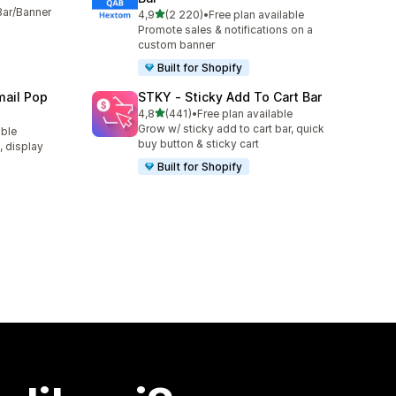
Bar/Banner
z 5 hvězd
4,9
(2 220)
•
Free plan available
Celkový počet recenzí: 2220
Promote sales & notifications on a
custom banner
Built for Shopify
ail Pop
STKY ‑ Sticky Add To Cart Bar
z 5 hvězd
4,8
(441)
•
Free plan available
Celkový počet recenzí: 441
Grow w/ sticky add to cart bar, quick
able
7
buy button & sticky cart
t, display
Built for Shopify