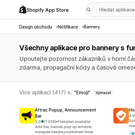
Shopify App Store
Design obchodu
Notifikace
Bannery
Všechny aplikace pro bannery s fu
Upoutejte pozornost zákazníků v horní čás
zdarma, propagační kódy a časově omez
Více aplikací (417) s:
Emoji
Vymazat
Attrac Popup, Announcement
Ho
Bar
4,9
Cel
Soc
z 5 hvězd
5,0
(1 018)
•
Free plan available
Celkový počet recenzí: 1018
med
Add bar, banner, pop up window,
marquee header,countdown timer