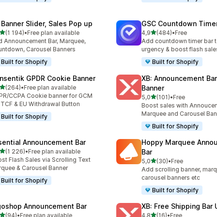
 Banner Slider, Sales Pop up
GSC Countdown Timer
z 5 hvězd
z 5 hvězd
(1 194)
•
Free plan available
4,9
(484)
•
Free
kový počet recenzí: 1194
Celkový počet recenzí: 48
 Announcement Bar, Marquee,
Add countdown timer bar t
ntdown, Carousel Banners
urgency & boost flash sale
Built for Shopify
Built for Shopify
nsentik GPDR Cookie Banner
XB: Announcement Bar
z 5 hvězd
(264)
•
Free plan available
Banner
kový počet recenzí: 264
PR/CCPA Cookie banner for GCM
z 5 hvězd
5,0
(101)
•
Free
Celkový počet recenzí: 101
 TCF & EU Withdrawal Button
Boost sales with Annoucem
Marquee and Carousel Ban
Built for Shopify
Built for Shopify
sential Announcement Bar
Hoppy Marquee Anno
z 5 hvězd
(1 226)
•
Free plan available
Bar
kový počet recenzí: 1226
st Flash Sales via Scrolling Text
z 5 hvězd
5,0
(30)
•
Free
Celkový počet recenzí: 30
quee & Carousel Banner
Add scrolling banner, marq
carousel banners etc
Built for Shopify
Built for Shopify
goshop Announcement Bar
XB: Free Shipping Bar 
z 5 hvězd
z 5 hvězd
(94)
•
Free plan available
4,8
(16)
•
Free