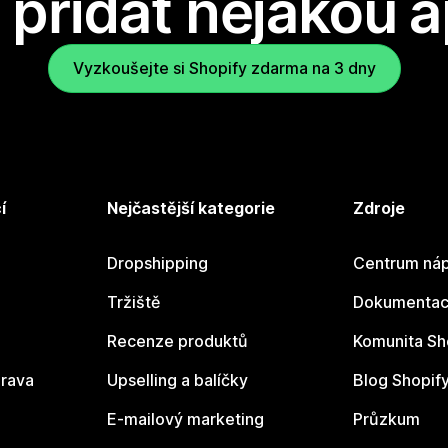
přidat nějakou a
Vyzkoušejte si Shopify zdarma na 3 dny
í
Nejčastější kategorie
Zdroje
Dropshipping
Centrum náp
Tržiště
Dokumentace
Recenze produktů
Komunita Sh
rava
Upselling a balíčky
Blog Shopif
E-mailový marketing
Průzkum