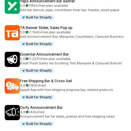
Yeps Announcement Bar Banner
z 5 hvězd
5,0
(185)
•
Free plan available
Celkový počet recenzí: 185
Add bar banner, pops, countdown timer bar, header, email popup
Built for Shopify
TA Banner Slider, Sales Pop up
z 5 hvězd
5,0
(1 194)
•
Free plan available
Celkový počet recenzí: 1194
Add Announcement Bar, Marquee, Countdown, Carousel Banners
Built for Shopify
Essential Announcement Bar
z 5 hvězd
5,0
(1 227)
•
Free plan available
Celkový počet recenzí: 1227
Boost Flash Sales via Scrolling Text Marquee & Carousel Banner
Built for Shopify
Free Shipping Bar & Cross Sell
z 5 hvězd
4,6
(189)
•
Free
Celkový počet recenzí: 189
Upsell App with free shipping progress bar, related products
Built for Shopify
Oxify Announcement Bar
z 5 hvězd
4,9
(44)
•
Free
Celkový počet recenzí: 44
Announcement bar for sales, promos and free shipping news
Built for Shopify