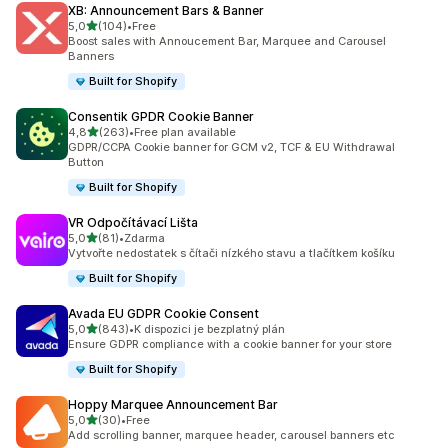
XB: Announcement Bars & Banner
z 5 hvězd
5,0
(104)
•
Free
Celkový počet recenzí: 104
Boost sales with Annoucement Bar, Marquee and Carousel
Banners
Built for Shopify
Consentik GPDR Cookie Banner
z 5 hvězd
4,8
(263)
•
Free plan available
Celkový počet recenzí: 263
GDPR/CCPA Cookie banner for GCM v2, TCF & EU Withdrawal
Button
Built for Shopify
VR Odpočítávací Lišta
z 5 hvězd
5,0
(81)
•
Zdarma
Celkový počet recenzí: 81
Vytvořte nedostatek s čítači nízkého stavu a tlačítkem košíku
Built for Shopify
Avada EU GDPR Cookie Consent
z 5 hvězd
5,0
(843)
•
K dispozici je bezplatný plán
Celkový počet recenzí: 843
Ensure GDPR compliance with a cookie banner for your store
Built for Shopify
Hoppy Marquee Announcement Bar
z 5 hvězd
5,0
(30)
•
Free
Celkový počet recenzí: 30
Add scrolling banner, marquee header, carousel banners etc