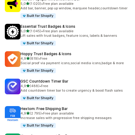
z 5 hvězd
5,0
(1 020)
•
Free plan available
Celkový počet recenzí: 1020
Add bar, banner, pop up window, marquee header,countdown timer
Built for Shopify
Essential Trust Badges & Icons
z 5 hvězd
5,0
(1 045)
•
Free plan available
Celkový počet recenzí: 1045
Lift sales with trust badges, feature icons, labels & banners
Built for Shopify
Hoppy Trust Badges & Icons
z 5 hvězd
4,9
(819)
•
Free
Celkový počet recenzí: 819
Social proof via payment icons,social media icons,badge & more
Built for Shopify
GSC Countdown Timer Bar
z 5 hvězd
4,9
(488)
•
Free
Celkový počet recenzí: 488
Add countdown timer bar to create urgency & boost flash sales
Built for Shopify
Hextom: Free Shipping Bar
z 5 hvězd
4,9
(2 795)
•
Free plan available
Celkový počet recenzí: 2795
Increase sales with progressive free shipping messages
Built for Shopify