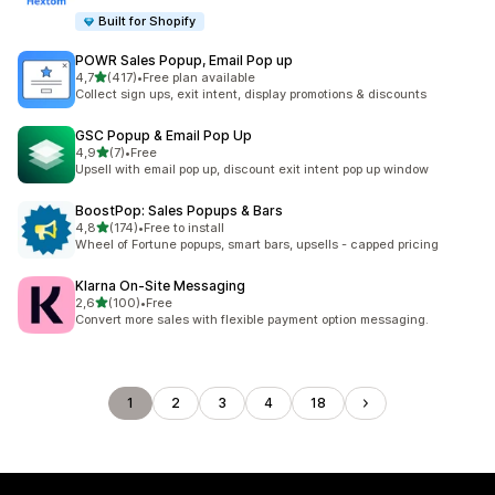
Built for Shopify
POWR Sales Popup, Email Pop up
z 5 hvězd
4,7
(417)
•
Free plan available
Celkový počet recenzí: 417
Collect sign ups, exit intent, display promotions & discounts
GSC Popup & Email Pop Up
z 5 hvězd
4,9
(7)
•
Free
Celkový počet recenzí: 7
Upsell with email pop up, discount exit intent pop up window
BoostPop: Sales Popups & Bars
z 5 hvězd
4,8
(174)
•
Free to install
Celkový počet recenzí: 174
Wheel of Fortune popups, smart bars, upsells - capped pricing
Klarna On‑Site Messaging
z 5 hvězd
2,6
(100)
•
Free
Celkový počet recenzí: 100
Convert more sales with flexible payment option messaging.
1
2
3
4
18