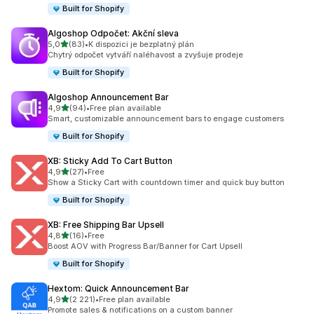
Built for Shopify
Algoshop Odpočet: Akční sleva
z 5 hvězd
5,0
(83)
•
K dispozici je bezplatný plán
Celkový počet recenzí: 83
Chytrý odpočet vytváří naléhavost a zvyšuje prodeje
Built for Shopify
Algoshop Announcement Bar
z 5 hvězd
4,9
(94)
•
Free plan available
Celkový počet recenzí: 94
Smart, customizable announcement bars to engage customers
Built for Shopify
XB: Sticky Add To Cart Button
z 5 hvězd
4,9
(27)
•
Free
Celkový počet recenzí: 27
Show a Sticky Cart with countdown timer and quick buy button
Built for Shopify
XB: Free Shipping Bar Upsell
z 5 hvězd
4,8
(16)
•
Free
Celkový počet recenzí: 16
Boost AOV with Progress Bar/Banner for Cart Upsell
Built for Shopify
Hextom: Quick Announcement Bar
z 5 hvězd
4,9
(2 221)
•
Free plan available
Celkový počet recenzí: 2221
Promote sales & notifications on a custom banner