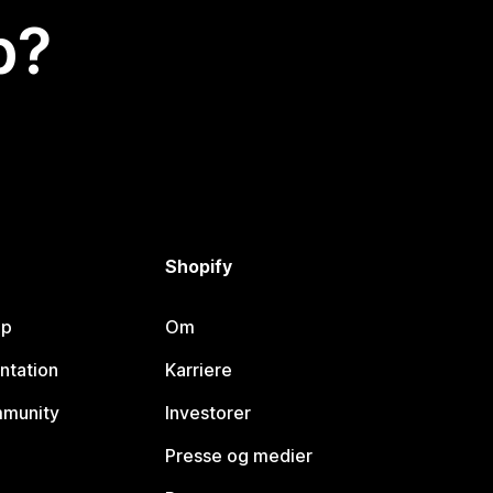
p?
Shopify
lp
Om
ntation
Karriere
mmunity
Investorer
Presse og medier