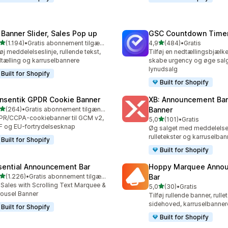
 Banner Slider, Sales Pop up
GSC Countdown Timer
ud af 5 stjerner
ud af 5 stjerner
(1.194)
•
Gratis abonnement tilgængeligt
4,9
(484)
•
Gratis
4 anmeldelser i alt
484 anmeldelser i alt
føj meddelelseslinje, rullende tekst,
Tilføj en nedtællingsbjælke
tælling og karruselbannere
skabe urgency og øge sal
lynudsalg
Built for Shopify
Built for Shopify
nsentik GPDR Cookie Banner
XB: Announcement Bar
ud af 5 stjerner
(264)
•
Gratis abonnement tilgængeligt
Banner
 anmeldelser i alt
R/CCPA-cookiebanner til GCM v2,
ud af 5 stjerner
5,0
(101)
•
Gratis
101 anmeldelser i alt
 og EU-fortrydelsesknap
Øg salget med meddelelses
rulletekster og karruselban
Built for Shopify
Built for Shopify
sential Announcement Bar
Hoppy Marquee Anno
ud af 5 stjerner
(1.226)
•
Gratis abonnement tilgængeligt
Bar
6 anmeldelser i alt
t Sales with Scrolling Text Marquee &
ud af 5 stjerner
5,0
(30)
•
Gratis
30 anmeldelser i alt
ousel Banner
Tilføj rullende banner, rullet
sidehoved, karruselbanner
Built for Shopify
Built for Shopify