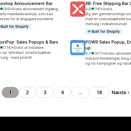
goshop Announcement Bar
XB: Free Shipping Bar 
ud af 5 stjerner
ud af 5 stjerner
(94)
•
Gratis abonnement tilgængeligt
4,8
(16)
•
Gratis
anmeldelser i alt
16 anmeldelser i alt
rte meddelelseslinjer, som kan
Øg den gennemsnitlige or
passes for at engagere kunderne
med en statusbjælke/et ban
mersalg i indkøbskurven
Built for Shopify
Built for Shopify
ostPop: Sales Popups & Bars
POWR Sales Popup, Em
ud af 5 stjerner
(174)
•
Gratis at installere
up
 anmeldelser i alt
 op-lykkehjul, smarte bjælker,
ud af 5 stjerner
4,7
(417)
•
417 anmeldelser i alt
salg – med prisloft
Indsaml tilmeldinger, brug e
og vis kampagner og rabat
Næste
1
2
3
4
…
18