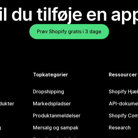
il du tilføje en ap
Prøv Shopify gratis i 3 dage
Topkategorier
Ressourcer
Dropshipping
Shopify Hjæ
dukter
Markedspladser
API-dokume
Produktanmeldelser
Shopify Co
g
Mersalg og sampak
Research