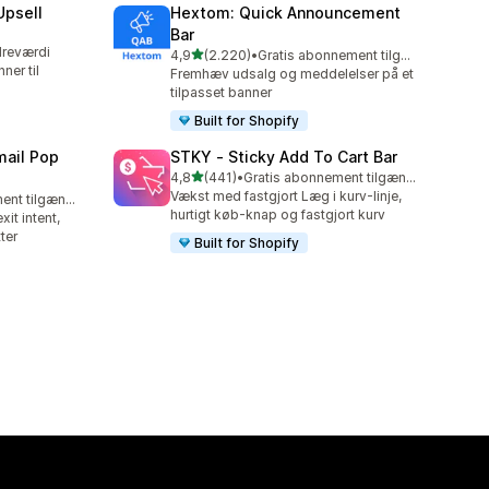
Upsell
Hextom: Quick Announcement
Bar
dreværdi
ud af 5 stjerner
4,9
(2.220)
•
Gratis abonnement tilgængeligt
2220 anmeldelser i alt
ner til
Fremhæv udsalg og meddelelser på et
tilpasset banner
Built for Shopify
ail Pop
STKY ‑ Sticky Add To Cart Bar
ud af 5 stjerner
4,8
(441)
•
Gratis abonnement tilgængeligt
441 anmeldelser i alt
Vækst med fastgjort Læg i kurv-linje,
Gratis abonnement tilgængeligt
hurtigt køb-knap og fastgjort kurv
xit intent,
ter
Built for Shopify