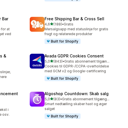
 Bar
Free Shipping Bar & Cross Sell
ud af 5 stjerner
4,6
(188)
•
Gratis
188 anmeldelser i alt
 for at
Mersalgsapp med statuslinje for gratis
get ved
fragt og relaterede produkter
Built for Shopify
s &
Avada GDPR Cookies Consent
ud af 5 stjerner
5,0
(843)
•
Gratis abonnement tilgængeligt
843 anmeldelser i alt
Cookies til GDPR-/CCPA-overholdelse
med GCM v2 og Google-certificering
linjer,
nere
Built for Shopify
uncement
Algoshop Countdown: Skab salg
ud af 5 stjerner
5,0
(83)
•
Gratis abonnement tilgængeligt
83 anmeldelser i alt
Smart nedtælling skaber hast og øger
salget
ekst i
e osv.
Built for Shopify