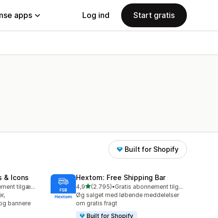
se apps
Log ind
Start gratis
Built for Shopify
s & Icons
Hextom: Free Shipping Bar
ud af 5 stjerner
Gratis abonnement tilgængeligt
4,9
(2.795)
•
Gratis abonnement tilgængeligt
2795 anmeldelser i alt
r,
Øg salget med løbende meddelelser
 og bannere
om gratis fragt
Built for Shopify