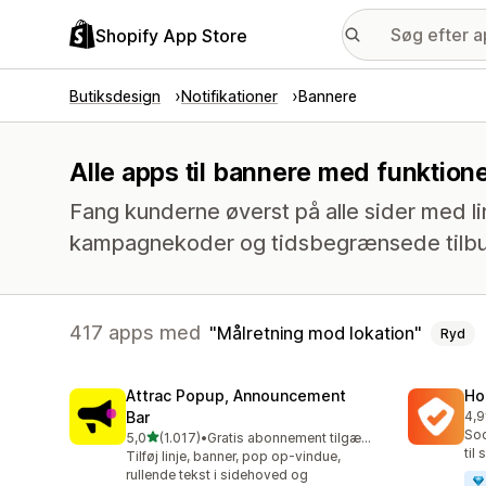
Shopify App Store
Butiksdesign
Notifikationer
Bannere
Alle apps til bannere med funktion
Fang kunderne øverst på alle sider med lin
kampagnekoder og tidsbegrænsede tilb
417 apps med
Målretning mod lokation
Ryd
Attrac Popup, Announcement
Ho
Bar
4,9
817
Soc
ud af 5 stjerner
5,0
(1.017)
•
Gratis abonnement tilgængeligt
1017 anmeldelser i alt
til
Tilføj linje, banner, pop op-vindue,
rullende tekst i sidehoved og