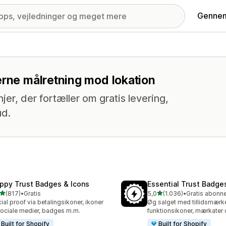
Gennem
erne målretning mod lokation
jer, der fortæller om gratis levering,
ud.
ppy Trust Badges & Icons
Essential Trust Badge
ud af 5 stjerner
ud af 5 stjerner
(817)
•
Gratis
5,0
(1.036)
•
 anmeldelser i alt
1036 anmeldelser i alt
ial proof via betalingsikoner, ikoner
Øg salget med tillidsmærke
 sociale medier, badges m.m.
funktionsikoner, mærkater
Built for Shopify
Built for Shopify