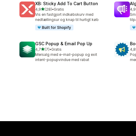
XB: Sticky Add To Cart Button
Al
ud af 5 stjerner
4,9
(28)
•
Gratis
4,9
28 anmeldelser i alt
94 
Vis en fastgjort indkøbskurv med
Sma
nedtællingsur og knap til hurtigt køb
til
Built for Shopify
GSC Popup & Email Pop Up
Bo
ud af 5 stjerner
4,7
(7)
•
Gratis
4,8
7 anmeldelser i alt
174
Mersalg med e-mail-popup og exit
Pop
intent-popupvindue med rabat
mer