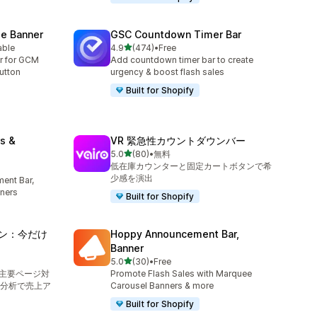
e Banner
GSC Countdown Timer Bar
5つ星中
able
4.9
(474)
•
Free
合計レビュー数：474件
r for GCM
Add countdown timer bar to create
utton
urgency & boost flash sales
Built for Shopify
s &
VR 緊急性カウントダウンバー
5つ星中
5.0
(80)
•
無料
合計レビュー数：80件
低在庫カウンターと固定カートボタンで希
少感を演出
ent Bar,
ners
Built for Shopify
ダウン：今だけ
Hoppy Announcement Bar,
Banner
5つ星中
5.0
(30)
•
Free
合計レビュー数：30件
：主要ページ対
Promote Flash Sales with Marquee
分析で売上ア
Carousel Banners & more
Built for Shopify