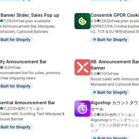
 Banner Slider, Sales Pop up
Consentik GPDR Cooki
5つ星中
5つ星中
(1,192)
•
Free plan available
4.9
(262)
•
Free plan avail
レビュー数：1192件
合計レビュー数：262件
 Announcement Bar, Marquee,
GDPR/CCPA Cookie banne
ntdown, Carousel Banners
v2, TCF & EU Withdrawal B
Built for Shopify
Built for Shopify
ify Announcement Bar
XB: Announcement Bar
5つ星中
(42)
•
Free
Banner
計レビュー数：42件
ouncement bar for sales, promos
5つ星中
5.0
(101)
•
Free
合計レビュー数：101件
 free shipping news
Boost sales with Annoucem
Marquee and Carousel Ban
Built for Shopify
Built for Shopify
sential Announcement Bar
Algoshop カウント
5つ星中
(1,223)
•
無料プランあり
セール
計レビュー数：1223件
t Sales with Scrolling Text Marquee &
5つ星中
5.0
(83)
•
無料プランあり
合計レビュー数：83件
ousel Banner
Algoshopカウントダウン
応、ブランド対応デザインと
Built for Shopify
ップ
Built for Shopify