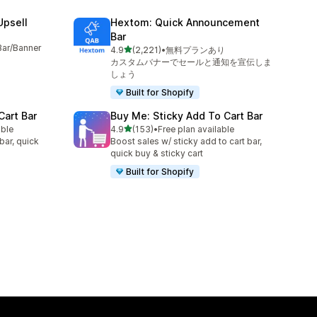
Upsell
Hextom: Quick Announcement
Bar
Bar/Banner
5つ星中
4.9
(2,221)
•
無料プランあり
合計レビュー数：2221件
カスタムバナーでセールと通知を宣伝しま
しょう
Built for Shopify
Cart Bar
Buy Me: Sticky Add To Cart Bar
5つ星中
able
4.9
(153)
•
Free plan available
合計レビュー数：153件
bar, quick
Boost sales w/ sticky add to cart bar,
quick buy & sticky cart
Built for Shopify