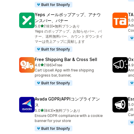
Built for Shopify
Yeps メールポップアップ、アナウ
TA
ンスバー、バナー
5.0
合計
Add
5つ星中
5.0
(183)
•
無料プランあり
合計レビュー数：183件
Cou
Yeps のポップアップ、お知らせバー、バ
ナー、送料無料バー、カウントダウンタイ
マーは売上アップに貢献します
Built for Shopify
Free Shipping Bar & Cross Sell
Ox
5つ星中
4.6
(186)
•
Free
4.9
合計レビュー数：186件
合
Cart Upsell App with free shipping
Ann
progress bar, banner,
and
Built for Shopify
Avada GDPR/APPIコンプライアン
Es
ス
5.0
合
Lif
5つ星中
5.0
(843)
•
無料プランあり
合計レビュー数：843件
Car
Ensure GDPR compliance with a cookie
banner for your store
Built for Shopify