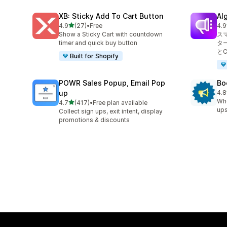
XB: Sticky Add To Cart Button
Al
5つ星中
4.9
(27)
•
Free
4.9
合計レビュー数：27件
合
Show a Sticky Cart with countdown
ス
timer and quick buy button
タ
と
Built for Shopify
POWR Sales Popup, Email Pop
Bo
up
4.8
合
Whe
5つ星中
4.7
(417)
•
Free plan available
合計レビュー数：417件
ups
Collect sign ups, exit intent, display
promotions & discounts