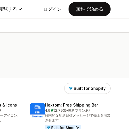
閲覧する
ログイン
無料で始める
Built for Shopify
s & Icons
Hextom: Free Shipping Bar
5つ星中
り
4.9
(2,793)
•
無料プランあり
合計レビュー数：2793件
ーアイコン、
段階的な配送目標メッセージで売上を増加
。
させます
Built for Shopify