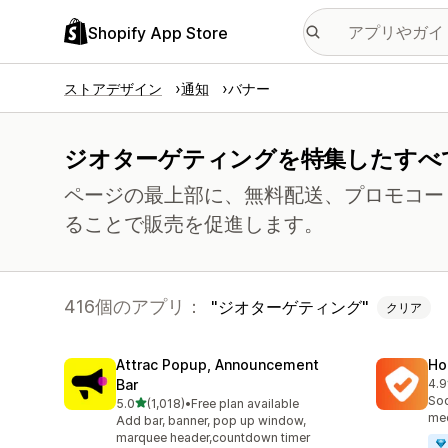
Shopify App Store
ストアデザイン
通知
バナー
ジオターゲティングを特集したすべ
ページの最上部に、無料配送、プロモコー
ることで販売を促進します。
416個のアプリ：
ジオターゲティング
クリア
Attrac Popup, Announcement
Ho
Bar
4.9
合
Soc
5つ星中
5.0
(1,018)
•
Free plan available
合計レビュー数：1018件
med
Add bar, banner, pop up window,
marquee header,countdown timer