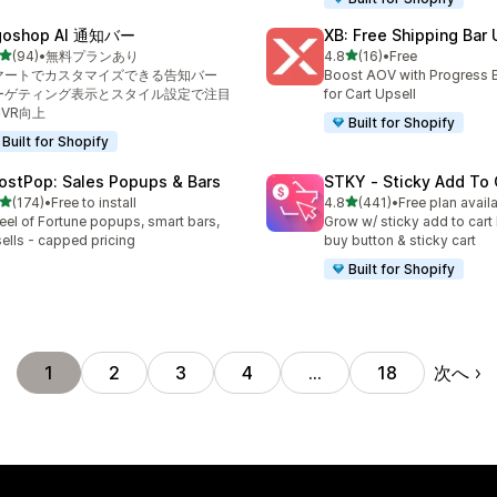
goshop AI 通知バー
XB: Free Shipping Bar 
5つ星中
5つ星中
(94)
•
無料プランあり
4.8
(16)
•
Free
計レビュー数：94件
合計レビュー数：16件
マートでカスタマイズできる告知バー
Boost AOV with Progress 
ーゲティング表示とスタイル設定で注目
for Cart Upsell
CVR向上
Built for Shopify
Built for Shopify
ostPop: Sales Popups & Bars
STKY ‑ Sticky Add To 
5つ星中
5つ星中
(174)
•
Free to install
4.8
(441)
•
Free plan avail
計レビュー数：174件
合計レビュー数：441件
el of Fortune popups, smart bars,
Grow w/ sticky add to cart 
ells - capped pricing
buy button & sticky cart
Built for Shopify
次へ
1
2
3
4
…
18