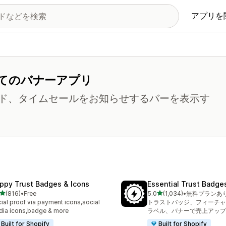
アプリを
てのバナーアプリ
ド、タイムセールをお知らせするバーを表示す
ppy Trust Badges & Icons
Essential Trust Badge
5つ星中
5つ星中
(816)
•
Free
5.0
(1,034)
•
無料プランあ
計レビュー数：816件
合計レビュー数：1034件
ial proof via payment icons,social
トラストバッジ、フィーチャ
ia icons,badge & more
ラベル、バナーで売上アップ
Built for Shopify
Built for Shopify