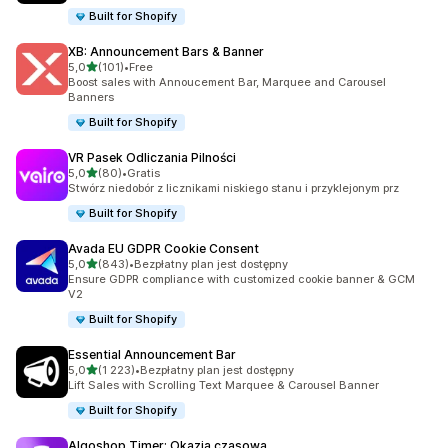
Built for Shopify
XB: Announcement Bars & Banner
na 5 gwiazdek
5,0
(101)
•
Free
Łączna liczba recenzji: 101
Boost sales with Annoucement Bar, Marquee and Carousel
Banners
Built for Shopify
VR Pasek Odliczania Pilności
na 5 gwiazdek
5,0
(80)
•
Gratis
Łączna liczba recenzji: 80
Stwórz niedobór z licznikami niskiego stanu i przyklejonym prz
Built for Shopify
Avada EU GDPR Cookie Consent
na 5 gwiazdek
5,0
(843)
•
Bezpłatny plan jest dostępny
Łączna liczba recenzji: 843
Ensure GDPR compliance with customized cookie banner & GCM
V2
Built for Shopify
Essential Announcement Bar
na 5 gwiazdek
5,0
(1 223)
•
Bezpłatny plan jest dostępny
Łączna liczba recenzji: 1223
Lift Sales with Scrolling Text Marquee & Carousel Banner
Built for Shopify
Algoshop Timer: Okazja czasowa