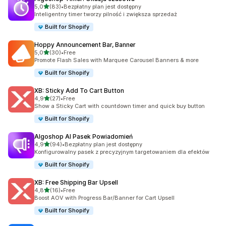
na 5 gwiazdek
5,0
(83)
•
Bezpłatny plan jest dostępny
Łączna liczba recenzji: 83
Inteligentny timer tworzy pilność i zwiększa sprzedaż
Built for Shopify
Hoppy Announcement Bar, Banner
na 5 gwiazdek
5,0
(30)
•
Free
Łączna liczba recenzji: 30
Promote Flash Sales with Marquee Carousel Banners & more
Built for Shopify
XB: Sticky Add To Cart Button
na 5 gwiazdek
4,9
(27)
•
Free
Łączna liczba recenzji: 27
Show a Sticky Cart with countdown timer and quick buy button
Built for Shopify
Algoshop AI Pasek Powiadomień
na 5 gwiazdek
4,9
(94)
•
Bezpłatny plan jest dostępny
Łączna liczba recenzji: 94
Konfigurowalny pasek z precyzyjnym targetowaniem dla efektów
Built for Shopify
XB: Free Shipping Bar Upsell
na 5 gwiazdek
4,8
(16)
•
Free
Łączna liczba recenzji: 16
Boost AOV with Progress Bar/Banner for Cart Upsell
Built for Shopify