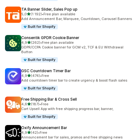
TA Banner Slider, Sales Pop up
na 5 gwiazdek
5,0
(1 192)
•
Free plan available
Łączna liczba recenzji: 1192
Add Announcement Bar, Marquee, Countdown, Carousel Banners
Built for Shopify
Consentik GPDR Cookie Banner
na 5 gwiazdek
4,9
(262)
•
Free plan available
Łączna liczba recenzji: 262
GDPR/CCPA Cookie banner for GCM v2, TCF & EU Withdrawal
Button
Built for Shopify
GSC Countdown Timer Bar
na 5 gwiazdek
4,9
(474)
•
Free
Łączna liczba recenzji: 474
Add countdown timer bar to create urgency & boost flash sales
Built for Shopify
Free Shipping Bar & Cross Sell
na 5 gwiazdek
4,6
(187)
•
Free
Łączna liczba recenzji: 187
Cart Upsell App with free shipping progress bar, banner,
Built for Shopify
Oxify Announcement Bar
na 5 gwiazdek
4,9
(42)
•
Free
Łączna liczba recenzji: 42
Announcement bar for sales, promos and free shipping news