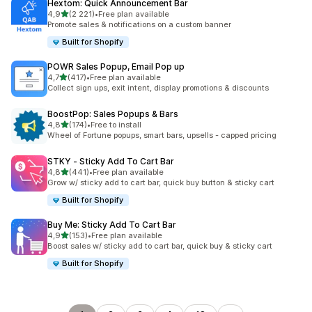
Hextom: Quick Announcement Bar
na 5 gwiazdek
4,9
(2 221)
•
Free plan available
Łączna liczba recenzji: 2221
Promote sales & notifications on a custom banner
Built for Shopify
POWR Sales Popup, Email Pop up
na 5 gwiazdek
4,7
(417)
•
Free plan available
Łączna liczba recenzji: 417
Collect sign ups, exit intent, display promotions & discounts
BoostPop: Sales Popups & Bars
na 5 gwiazdek
4,8
(174)
•
Free to install
Łączna liczba recenzji: 174
Wheel of Fortune popups, smart bars, upsells - capped pricing
STKY ‑ Sticky Add To Cart Bar
na 5 gwiazdek
4,8
(441)
•
Free plan available
Łączna liczba recenzji: 441
Grow w/ sticky add to cart bar, quick buy button & sticky cart
Built for Shopify
Buy Me: Sticky Add To Cart Bar
na 5 gwiazdek
4,9
(153)
•
Free plan available
Łączna liczba recenzji: 153
Boost sales w/ sticky add to cart bar, quick buy & sticky cart
Built for Shopify