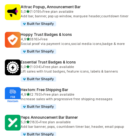
Attrac Popup, Announcement Bar
na 5 gwiazdek
5,0
(1 019)
•
Free plan available
Łączna liczba recenzji: 1019
Add bar, banner, pop up window, marquee header,countdown timer
Built for Shopify
Hoppy Trust Badges & Icons
na 5 gwiazdek
4,9
(816)
•
Free
Łączna liczba recenzji: 816
Social proof via payment icons,social media icons,badge & more
Built for Shopify
Essential Trust Badges & Icons
na 5 gwiazdek
5,0
(1 034)
•
Free plan available
Łączna liczba recenzji: 1034
Lift sales with trust badges, feature icons, labels & banners
Built for Shopify
Hextom: Free Shipping Bar
na 5 gwiazdek
4,9
(2 793)
•
Free plan available
Łączna liczba recenzji: 2793
Increase sales with progressive free shipping messages
Built for Shopify
Yeps Announcement Bar Banner
na 5 gwiazdek
5,0
(183)
•
Free plan available
Łączna liczba recenzji: 183
Add bar banner, pops, countdown timer bar, header, email popup
Built for Shopify