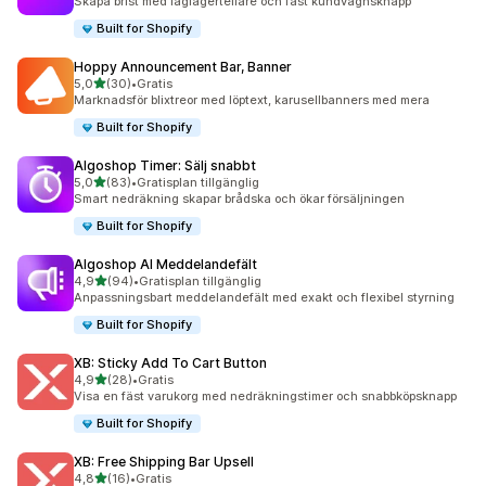
Skapa brist med låglagertellare och fast kundvagnsknapp
Built for Shopify
Hoppy Announcement Bar, Banner
av 5 stjärnor
5,0
(30)
•
Gratis
30 recensioner totalt
Marknadsför blixtreor med löptext, karusellbanners med mera
Built for Shopify
Algoshop Timer: Sälj snabbt
av 5 stjärnor
5,0
(83)
•
Gratisplan tillgänglig
83 recensioner totalt
Smart nedräkning skapar brådska och ökar försäljningen
Built for Shopify
Algoshop AI Meddelandefält
av 5 stjärnor
4,9
(94)
•
Gratisplan tillgänglig
94 recensioner totalt
Anpassningsbart meddelandefält med exakt och flexibel styrning
Built for Shopify
XB: Sticky Add To Cart Button
av 5 stjärnor
4,9
(28)
•
Gratis
28 recensioner totalt
Visa en fäst varukorg med nedräkningstimer och snabbköpsknapp
Built for Shopify
XB: Free Shipping Bar Upsell
av 5 stjärnor
4,8
(16)
•
Gratis
16 recensioner totalt