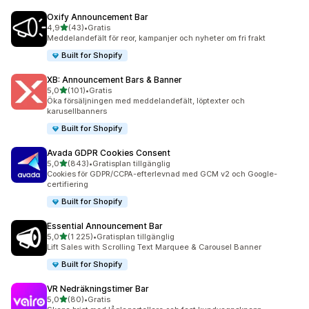
Oxify Announcement Bar
av 5 stjärnor
4,9
(43)
•
Gratis
43 recensioner totalt
Meddelandefält för reor, kampanjer och nyheter om fri frakt
Built for Shopify
XB: Announcement Bars & Banner
av 5 stjärnor
5,0
(101)
•
Gratis
101 recensioner totalt
Öka försäljningen med meddelandefält, löptexter och
karusellbanners
Built for Shopify
Avada GDPR Cookies Consent
av 5 stjärnor
5,0
(843)
•
Gratisplan tillgänglig
843 recensioner totalt
Cookies för GDPR/CCPA-efterlevnad med GCM v2 och Google-
certifiering
Built for Shopify
Essential Announcement Bar
av 5 stjärnor
5,0
(1 225)
•
Gratisplan tillgänglig
1225 recensioner totalt
Lift Sales with Scrolling Text Marquee & Carousel Banner
Built for Shopify
VR Nedräkningstimer Bar
av 5 stjärnor
5,0
(80)
•
Gratis
80 recensioner totalt