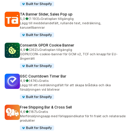
Built for Shopify
TA Banner Slider, Sales Pop up
av 5 stjärnor
5,0
(1 193)
•
Gratisplan tillgänglig
1193 recensioner totalt
Lägg till meddelandefält, rullande text, nedräkning,
karusellbannrar
Built for Shopify
Consentik GPDR Cookie Banner
av 5 stjärnor
4,9
(262)
•
Gratisplan tillgänglig
262 recensioner totalt
GDPR/CCPA-cookie-banner för GCM v2, TCF och knapp för EU-
ångerrätt
Built for Shopify
GSC Countdown Timer Bar
av 5 stjärnor
4,9
(474)
•
Gratis
474 recensioner totalt
Lägg till ett nedräkningsfält för att skapa brådska och öka
försäljningen vid blixtreor
Built for Shopify
Free Shipping Bar & Cross Sell
av 5 stjärnor
4,6
(187)
•
Gratis
187 recensioner totalt
Merförsäljningsapp med förloppsindikator för fri frakt och relaterade
produkter
Built for Shopify