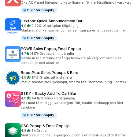
Öka AOV med förloppsindikator/banner för merförsäljning i varukorg
Built for Shopify
Hextom: Quick Announcement Bar
av 5 stjärnor
4,9
(2 220)
•
Gratisplan tillgänglig
2220 recensioner totalt
Marknadsför kampanjer och aviseringar på en anpassad banner
Built for Shopify
POWR Sales Popup, Email Pop up
av 5 stjärnor
4,7
(417)
•
Gratisplan tillgänglig
417 recensioner totalt
Samla in registreringar, fånga besökare på väg bort samt visa
kampanjer och rabatter
BoostPop: Sales Popups & Bars
av 5 stjärnor
4,8
(174)
•
Gratis att installera
174 recensioner totalt
Popup-fönster med lyckohjul, smarta fält, merförsäljning – pristak
STKY ‑ Sticky Add To Cart Bar
av 5 stjärnor
4,8
(441)
•
Gratisplan tillgänglig
441 recensioner totalt
Väx med fäst Lägg i varukorgen-fält, snabbköpsknapp och fäst
varukorg
Built for Shopify
GSC Popup & Email Pop Up
av 5 stjärnor
4,8
(5)
•
Gratis
5 recensioner totalt
Merförsäljning med e-postpopup och exit intent-popupfönster för