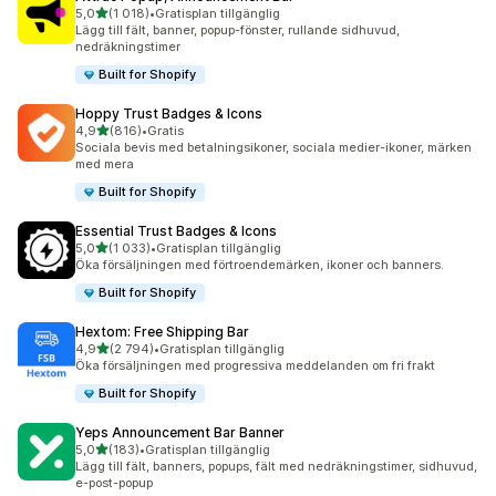
av 5 stjärnor
5,0
(1 018)
•
Gratisplan tillgänglig
1018 recensioner totalt
Lägg till fält, banner, popup-fönster, rullande sidhuvud,
nedräkningstimer
Built for Shopify
Hoppy Trust Badges & Icons
av 5 stjärnor
4,9
(816)
•
Gratis
816 recensioner totalt
Sociala bevis med betalningsikoner, sociala medier-ikoner, märken
med mera
Built for Shopify
Essential Trust Badges & Icons
av 5 stjärnor
5,0
(1 033)
•
Gratisplan tillgänglig
1033 recensioner totalt
Öka försäljningen med förtroendemärken, ikoner och banners.
Built for Shopify
Hextom: Free Shipping Bar
av 5 stjärnor
4,9
(2 794)
•
Gratisplan tillgänglig
2794 recensioner totalt
Öka försäljningen med progressiva meddelanden om fri frakt
Built for Shopify
Yeps Announcement Bar Banner
av 5 stjärnor
5,0
(183)
•
Gratisplan tillgänglig
183 recensioner totalt
Lägg till fält, banners, popups, fält med nedräkningstimer, sidhuvud,
e-post-popup