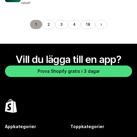
rabatt
1
2
3
4
18
Vill du lägga till en app?
Prova Shopify gratis i 3 dagar
Appkategorier
Toppkategorier