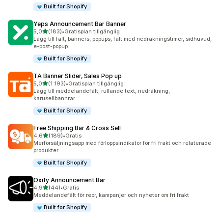
Built for Shopify
Yeps Announcement Bar Banner
av 5 stjärnor
5,0
(183)
•
Gratisplan tillgänglig
183 recensioner totalt
Lägg till fält, banners, popups, fält med nedräkningstimer, sidhuvud,
e-post-popup
Built for Shopify
TA Banner Slider, Sales Pop up
av 5 stjärnor
5,0
(1 193)
•
Gratisplan tillgänglig
1193 recensioner totalt
Lägg till meddelandefält, rullande text, nedräkning,
karusellbannrar
Built for Shopify
Free Shipping Bar & Cross Sell
av 5 stjärnor
4,6
(189)
•
Gratis
189 recensioner totalt
Merförsäljningsapp med förloppsindikator för fri frakt och relaterade
produkter
Built for Shopify
Oxify Announcement Bar
av 5 stjärnor
4,9
(44)
•
Gratis
44 recensioner totalt
Meddelandefält för reor, kampanjer och nyheter om fri frakt
Built for Shopify