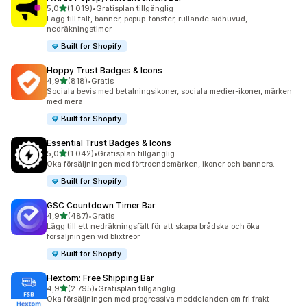
av 5 stjärnor
5,0
(1 019)
•
Gratisplan tillgänglig
1019 recensioner totalt
Lägg till fält, banner, popup-fönster, rullande sidhuvud,
nedräkningstimer
Built for Shopify
Hoppy Trust Badges & Icons
av 5 stjärnor
4,9
(818)
•
Gratis
818 recensioner totalt
Sociala bevis med betalningsikoner, sociala medier-ikoner, märken
med mera
Built for Shopify
Essential Trust Badges & Icons
av 5 stjärnor
5,0
(1 042)
•
Gratisplan tillgänglig
1042 recensioner totalt
Öka försäljningen med förtroendemärken, ikoner och banners.
Built for Shopify
GSC Countdown Timer Bar
av 5 stjärnor
4,9
(487)
•
Gratis
487 recensioner totalt
Lägg till ett nedräkningsfält för att skapa brådska och öka
försäljningen vid blixtreor
Built for Shopify
Hextom: Free Shipping Bar
av 5 stjärnor
4,9
(2 795)
•
Gratisplan tillgänglig
2795 recensioner totalt
Öka försäljningen med progressiva meddelanden om fri frakt