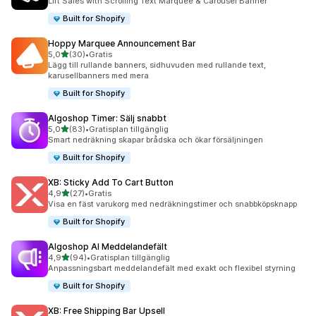
Lift Sales with Scrolling Text Marquee & Carousel Banner
Built for Shopify
Hoppy Marquee Announcement Bar
av 5 stjärnor
5,0
(30)
•
Gratis
30 recensioner totalt
Lägg till rullande banners, sidhuvuden med rullande text,
karusellbanners med mera
Built for Shopify
Algoshop Timer: Sälj snabbt
av 5 stjärnor
5,0
(83)
•
Gratisplan tillgänglig
83 recensioner totalt
Smart nedräkning skapar brådska och ökar försäljningen
Built for Shopify
XB: Sticky Add To Cart Button
av 5 stjärnor
4,9
(27)
•
Gratis
27 recensioner totalt
Visa en fäst varukorg med nedräkningstimer och snabbköpsknapp
Built for Shopify
Algoshop AI Meddelandefält
av 5 stjärnor
4,9
(94)
•
Gratisplan tillgänglig
94 recensioner totalt
Anpassningsbart meddelandefält med exakt och flexibel styrning
Built for Shopify
XB: Free Shipping Bar Upsell