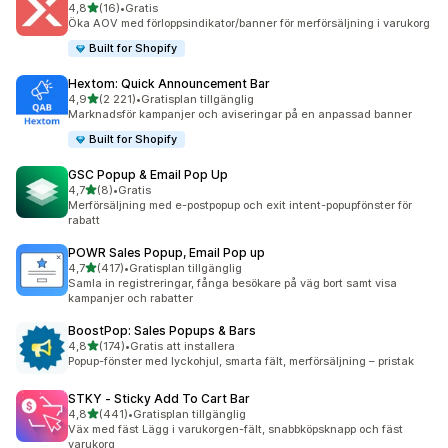
av 5 stjärnor
4,8
(16)
•
Gratis
16 recensioner totalt
Öka AOV med förloppsindikator/banner för merförsäljning i varukorg
Built for Shopify
Hextom: Quick Announcement Bar
av 5 stjärnor
4,9
(2 221)
•
Gratisplan tillgänglig
2221 recensioner totalt
Marknadsför kampanjer och aviseringar på en anpassad banner
Built for Shopify
GSC Popup & Email Pop Up
av 5 stjärnor
4,7
(8)
•
Gratis
8 recensioner totalt
Merförsäljning med e-postpopup och exit intent-popupfönster för
rabatt
POWR Sales Popup, Email Pop up
av 5 stjärnor
4,7
(417)
•
Gratisplan tillgänglig
417 recensioner totalt
Samla in registreringar, fånga besökare på väg bort samt visa
kampanjer och rabatter
BoostPop: Sales Popups & Bars
av 5 stjärnor
4,8
(174)
•
Gratis att installera
174 recensioner totalt
Popup-fönster med lyckohjul, smarta fält, merförsäljning – pristak
STKY ‑ Sticky Add To Cart Bar
av 5 stjärnor
4,8
(441)
•
Gratisplan tillgänglig
441 recensioner totalt
Väx med fäst Lägg i varukorgen-fält, snabbköpsknapp och fäst
varukorg