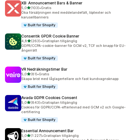
XB: Announcement Bars & Banner
av 5 stjärnor
5,0
(103)
•
Gratis
103 recensioner totalt
Öka försäljningen med meddelandefält, löptexter och
karusellbanners
Built for Shopify
Consentik GPDR Cookie Banner
av 5 stjärnor
4,8
(263)
•
Gratisplan tillgänglig
263 recensioner totalt
GDPR/CCPA-cookie-banner för GCM v2, TCF och knapp för EU-
ångerrätt
Built for Shopify
VR Nedräkningstimer Bar
av 5 stjärnor
5,0
(81)
•
Gratis
81 recensioner totalt
Skapa brist med låglagertellare och fast kundvagnsknapp
Built for Shopify
Avada GDPR Cookies Consent
av 5 stjärnor
5,0
(843)
•
Gratisplan tillgänglig
843 recensioner totalt
Cookies för GDPR/CCPA-efterlevnad med GCM v2 och Google-
certifiering
Built for Shopify
Essential Announcement Bar
av 5 stjärnor
5,0
(1 227)
•
Gratisplan tillgänglig
1227 recensioner totalt