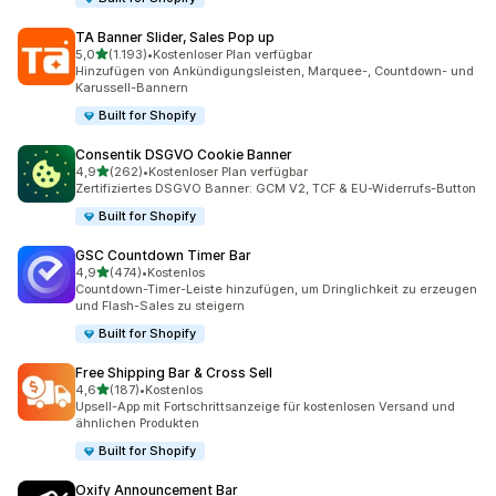
TA Banner Slider, Sales Pop up
von 5 Sternen
5,0
(1.193)
•
Kostenloser Plan verfügbar
1193 Rezensionen insgesamt
Hinzufügen von Ankündigungsleisten, Marquee-, Countdown- und
Karussell-Bannern
Built for Shopify
Consentik DSGVO Cookie Banner
von 5 Sternen
4,9
(262)
•
Kostenloser Plan verfügbar
262 Rezensionen insgesamt
Zertifiziertes DSGVO Banner: GCM V2, TCF & EU-Widerrufs-Button
Built for Shopify
GSC Countdown Timer Bar
von 5 Sternen
4,9
(474)
•
Kostenlos
474 Rezensionen insgesamt
Countdown-Timer-Leiste hinzufügen, um Dringlichkeit zu erzeugen
und Flash-Sales zu steigern
Built for Shopify
Free Shipping Bar & Cross Sell
von 5 Sternen
4,6
(187)
•
Kostenlos
187 Rezensionen insgesamt
Upsell-App mit Fortschrittsanzeige für kostenlosen Versand und
ähnlichen Produkten
Built for Shopify
Oxify Announcement Bar