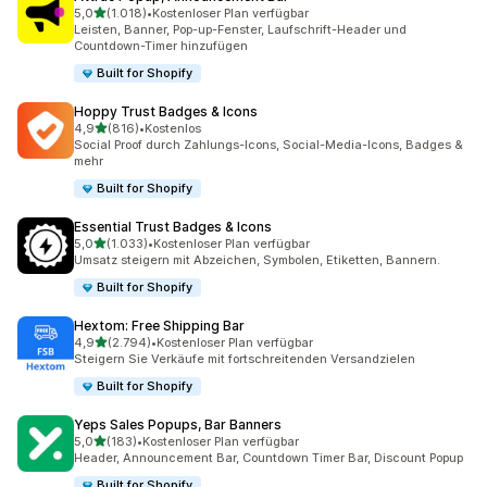
von 5 Sternen
5,0
(1.018)
•
Kostenloser Plan verfügbar
1018 Rezensionen insgesamt
Leisten, Banner, Pop-up-Fenster, Laufschrift-Header und
Countdown-Timer hinzufügen
Built for Shopify
Hoppy Trust Badges & Icons
von 5 Sternen
4,9
(816)
•
Kostenlos
816 Rezensionen insgesamt
Social Proof durch Zahlungs-Icons, Social-Media-Icons, Badges &
mehr
Built for Shopify
Essential Trust Badges & Icons
von 5 Sternen
5,0
(1.033)
•
Kostenloser Plan verfügbar
1033 Rezensionen insgesamt
Umsatz steigern mit Abzeichen, Symbolen, Etiketten, Bannern.
Built for Shopify
Hextom: Free Shipping Bar
von 5 Sternen
4,9
(2.794)
•
Kostenloser Plan verfügbar
2794 Rezensionen insgesamt
Steigern Sie Verkäufe mit fortschreitenden Versandzielen
Built for Shopify
Yeps Sales Popups, Bar Banners
von 5 Sternen
5,0
(183)
•
Kostenloser Plan verfügbar
183 Rezensionen insgesamt
Header, Announcement Bar, Countdown Timer Bar, Discount Popup
Built for Shopify