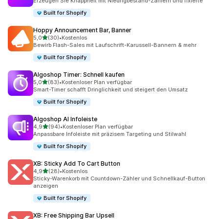
Erzeugen Sie Knappheit mit Niedrigbestand-Zählern und fixierte
Built for Shopify
Hoppy Announcement Bar, Banner
von 5 Sternen
5,0
(30)
•
Kostenlos
30 Rezensionen insgesamt
Bewirb Flash-Sales mit Laufschrift-Karussell-Bannern & mehr
Built for Shopify
Algoshop Timer: Schnell kaufen
von 5 Sternen
5,0
(83)
•
Kostenloser Plan verfügbar
83 Rezensionen insgesamt
Smart-Timer schafft Dringlichkeit und steigert den Umsatz
Built for Shopify
Algoshop AI Infoleiste
von 5 Sternen
4,9
(94)
•
Kostenloser Plan verfügbar
94 Rezensionen insgesamt
Anpassbare Infoleiste mit präzisem Targeting und Stilwahl
Built for Shopify
XB: Sticky Add To Cart Button
von 5 Sternen
4,9
(28)
•
Kostenlos
28 Rezensionen insgesamt
Sticky-Warenkorb mit Countdown-Zähler und Schnellkauf-Button
anzeigen
Built for Shopify
XB: Free Shipping Bar Upsell