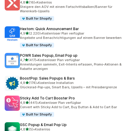
von 5 Sternen
4,8
(16)
•
Kostenlos
16 Rezensionen insgesamt
Steigere den AOV mit einem Fortschrittsbalken/Banner für
Warenkorb-Upsells
Built for Shopify
Hextom: Quick Announcement Bar
von 5 Sternen
4,9
(2.220)
•
Kostenloser Plan verfügbar
2220 Rezensionen insgesamt
Angebote und Benachrichtigungen auf einem Banner bewerben
Built for Shopify
POWR Sales Popup, Email Pop up
von 5 Sternen
4,7
(417)
•
Kostenloser Plan verfügbar
417 Rezensionen insgesamt
Anmeldungen sammeln, Exit-Intents erfassen, Promo-Aktionen &
Rabatte anzeigen
BoostPop: Sales Popups & Bars
von 5 Sternen
4,8
(174)
•
Kostenlose Installation
174 Rezensionen insgesamt
Glücksrad-Pop-ups, Smart Bars, Upsells – mit Preisobergrenze
Sticky Add To Cart Booster Pro
von 5 Sternen
4,8
(441)
•
Kostenloser Plan verfügbar
441 Rezensionen insgesamt
Convert with Sticky Add to Cart, Buy Button & Add to Cart Bar
Built for Shopify
GSC Popup & Email Pop Up
von 5 Sternen
4,8
(5)
•
Kostenlos