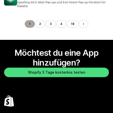
5 Rezensionen insgesamt
Upselling mit E-Mail-Pop-ups und Exit-Intent-Pop-up-Fenstern für
Rabatte
1
2
3
4
18
Möchtest du eine App
hinzufügen?
Shopify 3 Tage kostenlos testen