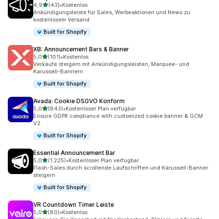
von 5 Sternen
4,9
(43)
•
Kostenlos
43 Rezensionen insgesamt
Ankündigungsleiste für Sales, Werbeaktionen und News zu
kostenlosem Versand
Built for Shopify
XB: Announcement Bars & Banner
von 5 Sternen
5,0
(101)
•
Kostenlos
101 Rezensionen insgesamt
Verkäufe steigern mit Ankündigungsleisten, Marquee- und
Karussell-Bannern
Built for Shopify
Avada: Cookie DSGVO Konform
von 5 Sternen
5,0
(843)
•
Kostenloser Plan verfügbar
843 Rezensionen insgesamt
Ensure GDPR compliance with customized cookie banner & GCM
V2
Built for Shopify
Essential Announcement Bar
von 5 Sternen
5,0
(1.225)
•
Kostenloser Plan verfügbar
1225 Rezensionen insgesamt
Flash-Sales durch scrollende Laufschriften und Karussell-Banner
steigern
Built for Shopify
VR Countdown Timer Leiste
von 5 Sternen
5,0
(80)
•
Kostenlos
80 Rezensionen insgesamt