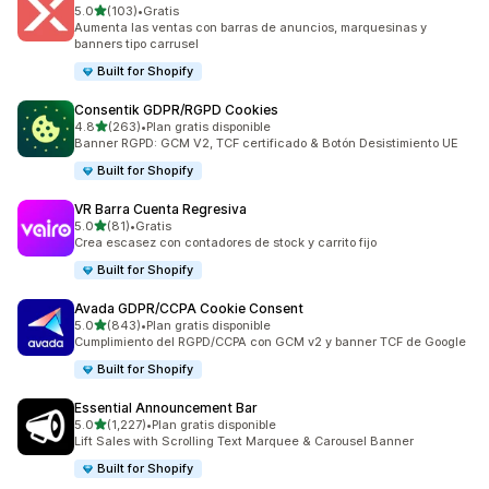
de 5 estrellas
5.0
(103)
•
Gratis
103 reseñas en total
Aumenta las ventas con barras de anuncios, marquesinas y
banners tipo carrusel
Built for Shopify
Consentik GDPR/RGPD Cookies
de 5 estrellas
4.8
(263)
•
Plan gratis disponible
263 reseñas en total
Banner RGPD: GCM V2, TCF certificado & Botón Desistimiento UE
Built for Shopify
VR Barra Cuenta Regresiva
de 5 estrellas
5.0
(81)
•
Gratis
81 reseñas en total
Crea escasez con contadores de stock y carrito fijo
Built for Shopify
Avada GDPR/CCPA Cookie Consent
de 5 estrellas
5.0
(843)
•
Plan gratis disponible
843 reseñas en total
Cumplimiento del RGPD/CCPA con GCM v2 y banner TCF de Google
Built for Shopify
Essential Announcement Bar
de 5 estrellas
5.0
(1,227)
•
Plan gratis disponible
1227 reseñas en total
Lift Sales with Scrolling Text Marquee & Carousel Banner
Built for Shopify