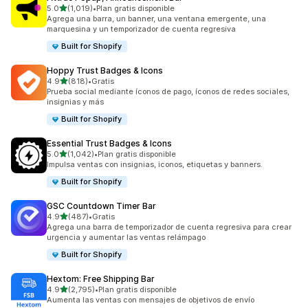
de 5 estrellas
5.0
(1,019)
•
Plan gratis disponible
1019 reseñas en total
Agrega una barra, un banner, una ventana emergente, una
marquesina y un temporizador de cuenta regresiva
Built for Shopify
Hoppy Trust Badges & Icons
de 5 estrellas
4.9
(818)
•
Gratis
818 reseñas en total
Prueba social mediante íconos de pago, íconos de redes sociales,
insignias y más
Built for Shopify
Essential Trust Badges & Icons
de 5 estrellas
5.0
(1,042)
•
Plan gratis disponible
1042 reseñas en total
Impulsa ventas con insignias, iconos, etiquetas y banners.
Built for Shopify
GSC Countdown Timer Bar
de 5 estrellas
4.9
(487)
•
Gratis
487 reseñas en total
Agrega una barra de temporizador de cuenta regresiva para crear
urgencia y aumentar las ventas relámpago
Built for Shopify
Hextom: Free Shipping Bar
de 5 estrellas
4.9
(2,795)
•
Plan gratis disponible
2795 reseñas en total
Aumenta las ventas con mensajes de objetivos de envío