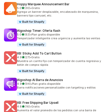
Hoppy Marquee Announcement Bar
de 5 estrellas
5.0
(30)
•
Gratis
30 reseñas en total
Agrega un banner desplazable, encabezado de marquesina,
banners tipo carrusel, etc.
Built for Shopify
Algoshop Timer: Oferta flash
de 5 estrellas
5.0
(83)
•
Plan gratis disponible
83 reseñas en total
Temporizador inteligente crea urgencia y aumenta las ventas
Built for Shopify
XB: Sticky Add To Cart Button
de 5 estrellas
4.9
(27)
•
Gratis
27 reseñas en total
Muestra un carrito fijo con temporizador de cuenta regresiva y
botón de compra rápida
Built for Shopify
Algoshop AI Barra de Anuncios
de 5 estrellas
4.9
(94)
•
Plan gratis disponible
94 reseñas en total
Barra notificaciones personalizable con targeting y estilos
Built for Shopify
XB: Free Shipping Bar Upsell
de 5 estrellas
4.8
(16)
•
Gratis
16 reseñas en total
Aumenta el valor promedio de los pedidos con una barra de