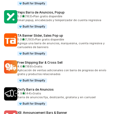
Built for Shopify
Yeps Barra de Anuncios, Popup
de 5 estrellas
5.0
(183)
•
Plan gratis disponible
183 reseñas en total
Email popup, encabezado y temporizador de cuenta regresiva
Built for Shopify
TA Banner Slider, Sales Pop up
de 5 estrellas
5.0
(1,193)
•
Plan gratis disponible
1193 reseñas en total
Agrega una barra de anuncios, marquesina, cuenta regresiva y
carruseles de banners
Built for Shopify
Free Shipping Bar & Cross Sell
de 5 estrellas
4.6
(189)
•
Gratis
189 reseñas en total
Aplicación de ventas adicionales con barra de progreso de envío
gratis y productos relacionados
Built for Shopify
Oxify Barra de Anuncios
de 5 estrellas
4.9
(44)
•
Gratis
44 reseñas en total
Barra de anuncios fija, deslizante, giratoria y en carrusel
Built for Shopify
XB: Announcement Bars & Banner