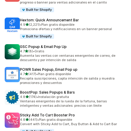
progreso o banner para ventas adicionales en el carrito
Built for Shopify
Hextom: Quick Announcement Bar
de 5 estrellas
4.9
(2,221)
•
Plan gratis disponible
2221 reseñas en total
Promociona ofertas y notificaciones en un banner personal
Built for Shopify
GSC Popup & Email Pop Up
de 5 estrellas
4.7
(8)
•
Gratis
8 reseñas en total
Aumenta las ventas con ventanas emergentes de correo, de
descuento y por intención de salida
POWR Sales Popup, Email Pop up
de 5 estrellas
4.7
(417)
•
Plan gratis disponible
417 reseñas en total
Recopila suscripciones, capta intención de salida y muestra
promociones y descuentos
BoostPop: Sales Popups & Bars
de 5 estrellas
4.8
(174)
•
Instalación gratuita
174 reseñas en total
Ventanas emergentes de la rueda de la fortuna, barras
inteligentes y ventas adicionales: precios con límite
Sticky Add To Cart Booster Pro
de 5 estrellas
4.8
(441)
•
Plan gratis disponible
441 reseñas en total
Convert with Sticky Add to Cart, Buy Button & Add to Cart Bar