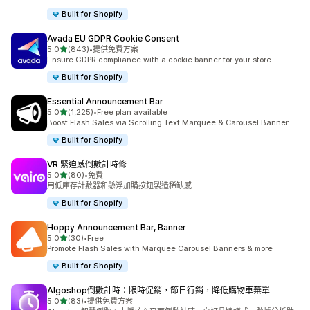
Built for Shopify
Avada EU GDPR Cookie Consent
滿分 5 顆星
5.0
(843)
•
提供免費方案
共有 843 則評價
Ensure GDPR compliance with a cookie banner for your store
Built for Shopify
Essential Announcement Bar
滿分 5 顆星
5.0
(1,225)
•
Free plan available
共有 1225 則評價
Boost Flash Sales via Scrolling Text Marquee & Carousel Banner
Built for Shopify
VR 緊迫感倒數計時條
滿分 5 顆星
5.0
(80)
•
免費
共有 80 則評價
用低庫存計數器和懸浮加購按鈕製造稀缺感
Built for Shopify
Hoppy Announcement Bar, Banner
滿分 5 顆星
5.0
(30)
•
Free
共有 30 則評價
Promote Flash Sales with Marquee Carousel Banners & more
Built for Shopify
Algoshop倒數計時：限時促銷，節日行銷，降低購物車棄單
滿分 5 顆星
5.0
(83)
•
提供免費方案
共有 83 則評價