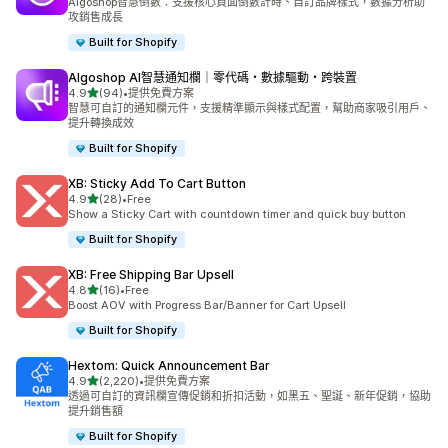
Algoshop智慧倒數：支援核心頁面倒數計時、自訂品牌樣式，數據分析助
攻銷售成長
Built for Shopify
Algoshop AI智慧通知欄｜零代碼・數據驅動・跨裝置
滿分 5 顆星
4.9
(94)
•
提供免費方案
共有 94 則評價
智慧可自訂的通知欄元件，支援精準顯示與樣式配置，幫助商家吸引用戶、
提升轉換成效
Built for Shopify
XB: Sticky Add To Cart Button
滿分 5 顆星
4.9
(28)
•
Free
共有 28 則評價
Show a Sticky Cart with countdown timer and quick buy button
Built for Shopify
XB: Free Shipping Bar Upsell
滿分 5 顆星
4.8
(16)
•
Free
共有 16 則評價
Boost AOV with Progress Bar/Banner for Cart Upsell
Built for Shopify
Hextom: Quick Announcement Bar
滿分 5 顆星
4.9
(2,220)
•
提供免費方案
共有 2220 則評價
透過可自訂的資訊欄宣傳促銷和折扣活動，如黑五、聖誕、新年促銷，協助
提升銷售額
Built for Shopify