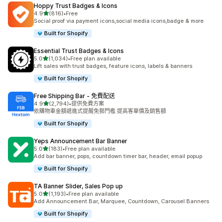
Hoppy Trust Badges & Icons
滿分 5 顆星
4.9
(816)
•
Free
共有 816 則評價
Social proof via payment icons,social media icons,badge & more
Built for Shopify
Essential Trust Badges & Icons
滿分 5 顆星
5.0
(1,034)
•
Free plan available
共有 1034 則評價
Lift sales with trust badges, feature icons, labels & banners
Built for Shopify
Free Shipping Bar ‑ 免費配送
滿分 5 顆星
4.9
(2,794)
•
提供免費方案
共有 2794 則評價
依購物車金額遞進式提醒免郵門檻 提高客單價及銷售額
Built for Shopify
Yeps Announcement Bar Banner
滿分 5 顆星
5.0
(183)
•
Free plan available
共有 183 則評價
Add bar banner, pops, countdown timer bar, header, email popup
Built for Shopify
TA Banner Slider, Sales Pop up
滿分 5 顆星
5.0
(1,193)
•
Free plan available
共有 1193 則評價
Add Announcement Bar, Marquee, Countdown, Carousel Banners
Built for Shopify