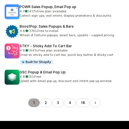
POWR Sales Popup, Email Pop up
滿分 5 顆星
4.7
(417)
•
Free plan available
共有 417 則評價
Collect sign ups, exit intent, display promotions & discounts
BoostPop: Sales Popups & Bars
滿分 5 顆星
4.8
(174)
•
Free to install
共有 174 則評價
Wheel of Fortune popups, smart bars, upsells - capped pricing
STKY ‑ Sticky Add To Cart Bar
滿分 5 顆星
4.8
(441)
•
Free plan available
共有 441 則評價
Grow w/ sticky add to cart bar, quick buy button & sticky cart
Built for Shopify
GSC Popup & Email Pop Up
滿分 5 顆星
4.8
(5)
•
Free
共有 5 則評價
Upsell with email pop up, discount exit intent pop up window
1
2
3
4
18