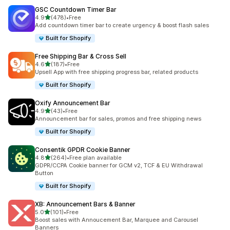
GSC Countdown Timer Bar
滿分 5 顆星
4.9
(478)
•
Free
共有 478 則評價
Add countdown timer bar to create urgency & boost flash sales
Built for Shopify
Free Shipping Bar & Cross Sell
滿分 5 顆星
4.6
(187)
•
Free
共有 187 則評價
Upsell App with free shipping progress bar, related products
Built for Shopify
Oxify Announcement Bar
滿分 5 顆星
4.9
(43)
•
Free
共有 43 則評價
Announcement bar for sales, promos and free shipping news
Built for Shopify
Consentik GPDR Cookie Banner
滿分 5 顆星
4.8
(264)
•
Free plan available
共有 264 則評價
GDPR/CCPA Cookie banner for GCM v2, TCF & EU Withdrawal
Button
Built for Shopify
XB: Announcement Bars & Banner
滿分 5 顆星
5.0
(101)
•
Free
共有 101 則評價
Boost sales with Annoucement Bar, Marquee and Carousel
Banners