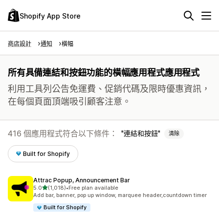
Shopify App Store
商店設計
通知
橫幅
所有具備連結和按鈕功能的橫幅應用程式應用程式
利用工具列公告免運費、促銷代碼及限時優惠資訊，
在每個頁面頂端吸引顧客注意。
416 個應用程式符合以下條件：
連結和按鈕
清除
Built for Shopify
Attrac Popup, Announcement Bar
滿分 5 顆星
5.0
(1,018)
•
Free plan available
共有 1018 則評價
Add bar, banner, pop up window, marquee header,countdown timer
Built for Shopify