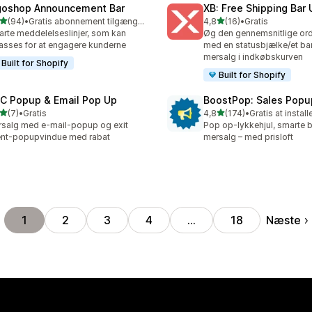
goshop Announcement Bar
XB: Free Shipping Bar 
ud af 5 stjerner
ud af 5 stjerner
(94)
•
Gratis abonnement tilgængeligt
4,8
(16)
•
Gratis
anmeldelser i alt
16 anmeldelser i alt
rte meddelelseslinjer, som kan
Øg den gennemsnitlige or
passes for at engagere kunderne
med en statusbjælke/et ban
mersalg i indkøbskurven
Built for Shopify
Built for Shopify
C Popup & Email Pop Up
BoostPop: Sales Popu
ud af 5 stjerner
ud af 5 stjerner
(7)
•
Gratis
4,8
(174)
•
Gratis at install
nmeldelser i alt
174 anmeldelser i alt
salg med e-mail-popup og exit
Pop op-lykkehjul, smarte b
ent-popupvindue med rabat
mersalg – med prisloft
Næste
1
2
3
4
…
18