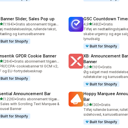
 Banner Slider, Sales Pop up
GSC Countdown Timer
ud af 5 stjerner
ud af 5 stjerner
(1.194)
•
Gratis abonnement tilgængeligt
4,9
(482)
•
Gratis
4 anmeldelser i alt
482 anmeldelser i alt
føj meddelelseslinje, rullende tekst,
Tilføj en nedtællingsbjælke
tælling og karruselbannere
skabe urgency og øge sal
lynudsalg
Built for Shopify
Built for Shopify
nsentik GPDR Cookie Banner
XB: Announcement Bar
ud af 5 stjerner
(264)
•
Gratis abonnement tilgængeligt
Banner
 anmeldelser i alt
R/CCPA-cookiebanner til GCM v2,
ud af 5 stjerner
5,0
(101)
•
Gratis
101 anmeldelser i alt
 og EU-fortrydelsesknap
Øg salget med meddelelses
rulletekster og karruselban
Built for Shopify
Built for Shopify
sential Announcement Bar
Hoppy Marquee Anno
ud af 5 stjerner
(1.226)
•
Gratis abonnement tilgængeligt
Bar
6 anmeldelser i alt
t Sales with Scrolling Text Marquee &
ud af 5 stjerner
5,0
(30)
•
Gratis
30 anmeldelser i alt
ousel Banner
Tilføj rullende banner, rullet
sidehoved, karruselbanner
Built for Shopify
Built for Shopify