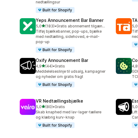
nedtællingsur
Built for Shopify
Yeps Announcement Bar Banner
TA
ud af 5 stjerner
5,0
(183)
•
Gratis abonnement tilgængeligt
5,0
183 anmeldelser i alt
119
Tilføj bjælkebanner, pop-ups, bjælke
Til
med nedtælling, sidehoved, e-mail-
ned
pop-up
Built for Shopify
Oxify Announcement Bar
Co
ud af 5 stjerner
4,9
(44)
•
Gratis
4,8
44 anmeldelser i alt
264
Meddelelseslinje til udsalg, kampagner
GDP
og nyheder om gratis fragt
TCF
Built for Shopify
VR Nedtællingsbjælke
Es
ud af 5 stjerner
5,0
(80)
•
Gratis
5,0
80 anmeldelser i alt
122
Skab knaphed med lav-lager-tællere
Lif
og klæbrig kurv-knap
Car
Built for Shopify