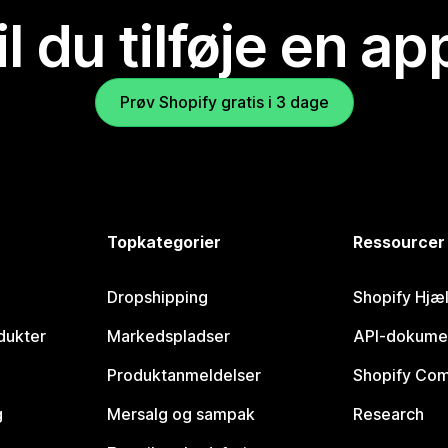
il du tilføje en ap
Prøv Shopify gratis i 3 dage
Topkategorier
Ressourcer
Dropshipping
Shopify Hjæ
dukter
Markedspladser
API-dokume
Produktanmeldelser
Shopify Co
g
Mersalg og sampak
Research