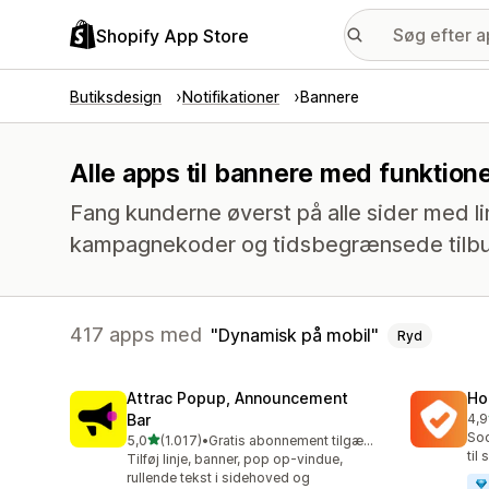
Shopify App Store
Butiksdesign
Notifikationer
Bannere
Alle apps til bannere med funktio
Fang kunderne øverst på alle sider med lin
kampagnekoder og tidsbegrænsede tilb
417 apps med
Dynamisk på mobil
Ryd
Attrac Popup, Announcement
Ho
Bar
4,9
816
Soc
ud af 5 stjerner
5,0
(1.017)
•
Gratis abonnement tilgængeligt
1017 anmeldelser i alt
til
Tilføj linje, banner, pop op-vindue,
rullende tekst i sidehoved og