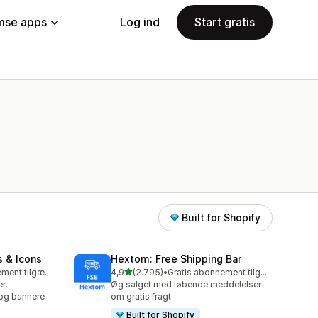
se apps
Log ind
Start gratis
Built for Shopify
s & Icons
Hextom: Free Shipping Bar
ud af 5 stjerner
Gratis abonnement tilgængeligt
4,9
(2.795)
•
Gratis abonnement tilgængeligt
2795 anmeldelser i alt
r,
Øg salget med løbende meddelelser
 og bannere
om gratis fragt
Built for Shopify