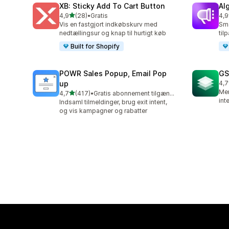
XB: Sticky Add To Cart Button
Al
ud af 5 stjerner
4,9
(28)
•
Gratis
4,9
28 anmeldelser i alt
94 
Vis en fastgjort indkøbskurv med
Sma
nedtællingsur og knap til hurtigt køb
til
Built for Shopify
POWR Sales Popup, Email Pop
GS
up
4,7
7 a
Mer
ud af 5 stjerner
4,7
(417)
•
Gratis abonnement tilgængeligt
417 anmeldelser i alt
int
Indsaml tilmeldinger, brug exit intent,
og vis kampagner og rabatter