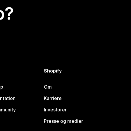
p?
Shopify
lp
Om
ntation
Karriere
mmunity
Investorer
Presse og medier