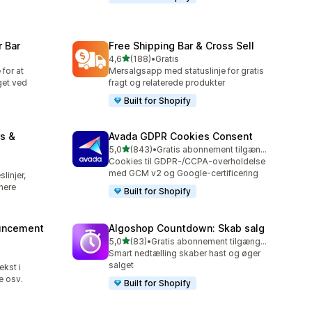
 Bar
Free Shipping Bar & Cross Sell
ud af 5 stjerner
4,6
(188)
•
Gratis
188 anmeldelser i alt
 for at
Mersalgsapp med statuslinje for gratis
get ved
fragt og relaterede produkter
Built for Shopify
s &
Avada GDPR Cookies Consent
ud af 5 stjerner
5,0
(843)
•
Gratis abonnement tilgængeligt
843 anmeldelser i alt
Cookies til GDPR-/CCPA-overholdelse
med GCM v2 og Google-certificering
linjer,
nere
Built for Shopify
uncement
Algoshop Countdown: Skab salg
ud af 5 stjerner
5,0
(83)
•
Gratis abonnement tilgængeligt
83 anmeldelser i alt
Smart nedtælling skaber hast og øger
salget
ekst i
e osv.
Built for Shopify