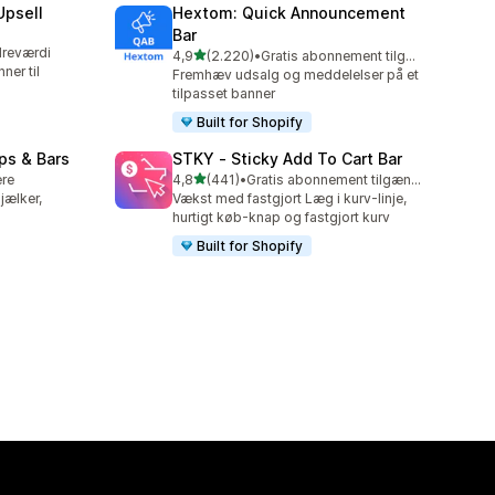
Upsell
Hextom: Quick Announcement
Bar
dreværdi
ud af 5 stjerner
4,9
(2.220)
•
Gratis abonnement tilgængeligt
2220 anmeldelser i alt
ner til
Fremhæv udsalg og meddelelser på et
tilpasset banner
Built for Shopify
ps & Bars
STKY ‑ Sticky Add To Cart Bar
ud af 5 stjerner
ere
4,8
(441)
•
Gratis abonnement tilgængeligt
441 anmeldelser i alt
jælker,
Vækst med fastgjort Læg i kurv-linje,
hurtigt køb-knap og fastgjort kurv
Built for Shopify