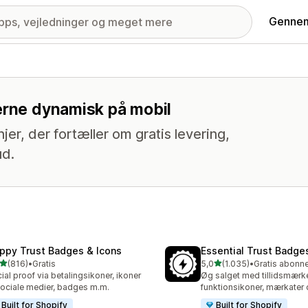
Gennem
nerne dynamisk på mobil
jer, der fortæller om gratis levering,
ud.
ppy Trust Badges & Icons
Essential Trust Badge
ud af 5 stjerner
ud af 5 stjerner
(816)
•
Gratis
5,0
(1.035)
•
 anmeldelser i alt
1035 anmeldelser i alt
ial proof via betalingsikoner, ikoner
Øg salget med tillidsmærke
 sociale medier, badges m.m.
funktionsikoner, mærkater
Built for Shopify
Built for Shopify