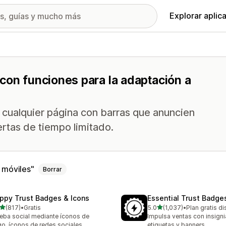
Explorar aplic
con funciones para la adaptación a
e cualquier página con barras que anuncien
ertas de tiempo limitado.
 móviles
Borrar
ppy Trust Badges & Icons
Essential Trust Badge
de 5 estrellas
de 5 estrellas
(817)
•
Gratis
5.0
(1,037)
•
Plan gratis d
 reseñas en total
1037 reseñas en total
eba social mediante íconos de
Impulsa ventas con insigni
o, íconos de redes sociales,
etiquetas y banners.