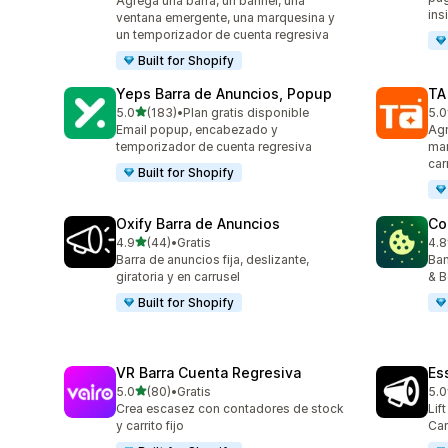
Agrega una barra, un banner, una
ins
ventana emergente, una marquesina y
un temporizador de cuenta regresiva
Built for Shopify
Yeps Barra de Anuncios, Popup
TA
de 5 estrellas
5.0
(183)
•
Plan gratis disponible
5.0
183 reseñas en total
119
Email popup, encabezado y
Agr
temporizador de cuenta regresiva
mar
car
Built for Shopify
Oxify Barra de Anuncios
Co
de 5 estrellas
4.9
(44)
•
Gratis
4.8
44 reseñas en total
264
Barra de anuncios fija, deslizante,
Ban
giratoria y en carrusel
& B
Built for Shopify
VR Barra Cuenta Regresiva
Es
de 5 estrellas
5.0
(80)
•
Gratis
5.0
80 reseñas en total
122
Crea escasez con contadores de stock
Lif
y carrito fijo
Car