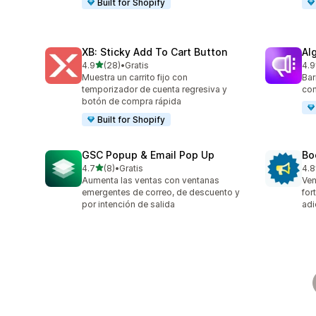
Built for Shopify
XB: Sticky Add To Cart Button
Al
de 5 estrellas
4.9
(28)
•
Gratis
4.9
28 reseñas en total
94 
Muestra un carrito fijo con
Bar
temporizador de cuenta regresiva y
con
botón de compra rápida
Built for Shopify
GSC Popup & Email Pop Up
Bo
de 5 estrellas
4.7
(8)
•
Gratis
4.8
8 reseñas en total
174
Aumenta las ventas con ventanas
Ven
emergentes de correo, de descuento y
for
por intención de salida
adi