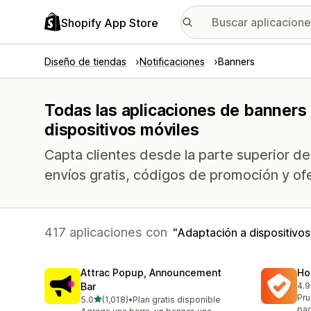
Shopify App Store
Diseño de tiendas
Notificaciones
Banners
Todas las aplicaciones de banners 
dispositivos móviles
Capta clientes desde la parte superior d
envíos gratis, códigos de promoción y of
417 aplicaciones con
Adaptación a dispositivos
Attrac Popup, Announcement
Ho
Bar
4.9
817
Pru
de 5 estrellas
5.0
(1,018)
•
Plan gratis disponible
1018 reseñas en total
pag