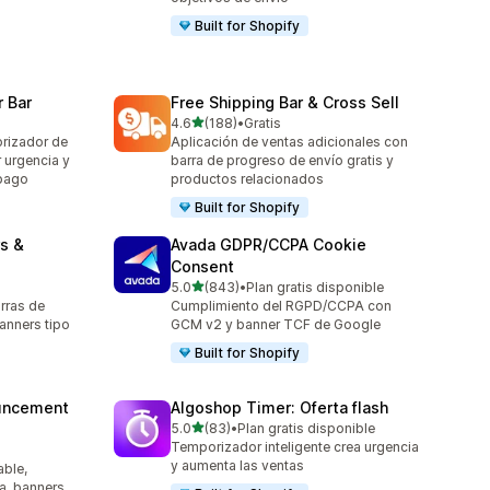
Built for Shopify
 Bar
Free Shipping Bar & Cross Sell
de 5 estrellas
4.6
(188)
•
Gratis
188 reseñas en total
rizador de
Aplicación de ventas adicionales con
r urgencia y
barra de progreso de envío gratis y
mpago
productos relacionados
Built for Shopify
s &
Avada GDPR/CCPA Cookie
Consent
de 5 estrellas
5.0
(843)
•
Plan gratis disponible
843 reseñas en total
rras de
Cumplimiento del RGPD/CCPA con
anners tipo
GCM v2 y banner TCF de Google
Built for Shopify
uncement
Algoshop Timer: Oferta flash
de 5 estrellas
5.0
(83)
•
Plan gratis disponible
83 reseñas en total
Temporizador inteligente crea urgencia
y aumenta las ventas
able,
a, banners