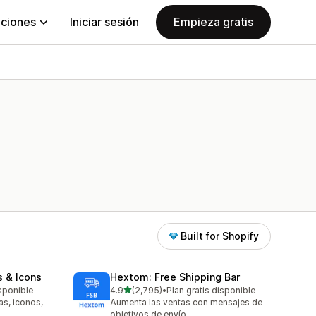
aciones
Iniciar sesión
Empieza gratis
Built for Shopify
s & Icons
Hextom: Free Shipping Bar
de 5 estrellas
isponible
4.9
(2,795)
•
Plan gratis disponible
2795 reseñas en total
as, iconos,
Aumenta las ventas con mensajes de
objetivos de envío