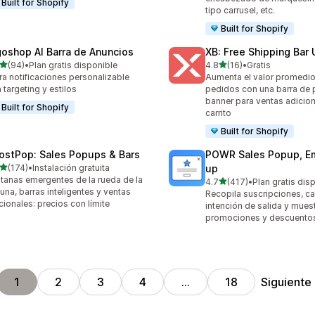
Built for Shopify
tipo carrusel, etc.
Built for Shopify
goshop AI Barra de Anuncios
XB: Free Shipping Bar 
de 5 estrellas
de 5 estrellas
(94)
•
Plan gratis disponible
4.8
(16)
•
Gratis
reseñas en total
16 reseñas en total
ra notificaciones personalizable
Aumenta el valor promedio
 targeting y estilos
pedidos con una barra de 
banner para ventas adicion
Built for Shopify
carrito
Built for Shopify
ostPop: Sales Popups & Bars
POWR Sales Popup, Em
de 5 estrellas
(174)
•
Instalación gratuita
up
 reseñas en total
tanas emergentes de la rueda de la
de 5 estrellas
4.7
(417)
•
Plan gratis dis
417 reseñas en total
tuna, barras inteligentes y ventas
Recopila suscripciones, c
cionales: precios con límite
intención de salida y mues
promociones y descuento
Siguiente
1
2
3
4
…
18