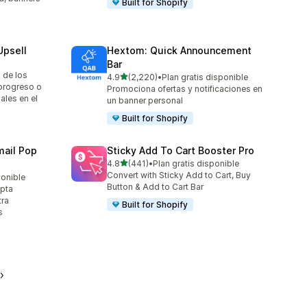
Built for Shopify
Upsell
Hextom: Quick Announcement
Bar
 de los
de 5 estrellas
4.9
(2,220)
•
Plan gratis disponible
2220 reseñas en total
progreso o
Promociona ofertas y notificaciones en
ales en el
un banner personal
Built for Shopify
ail Pop
Sticky Add To Cart Booster Pro
de 5 estrellas
4.8
(441)
•
Plan gratis disponible
441 reseñas en total
Convert with Sticky Add to Cart, Buy
ponible
Button & Add to Cart Bar
apta
tra
Built for Shopify
s