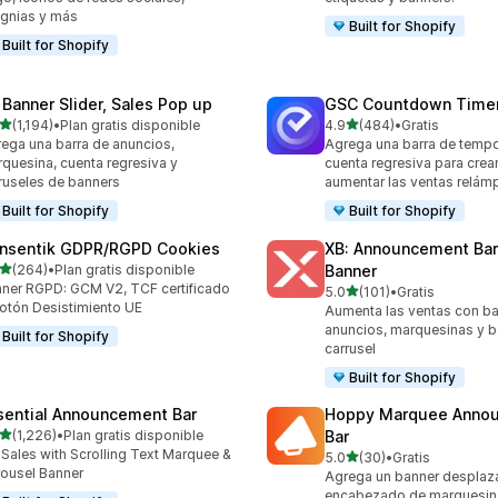
ignias y más
Built for Shopify
Built for Shopify
 Banner Slider, Sales Pop up
GSC Countdown Timer
de 5 estrellas
de 5 estrellas
(1,194)
•
Plan gratis disponible
4.9
(484)
•
Gratis
4 reseñas en total
484 reseñas en total
ega una barra de anuncios,
Agrega una barra de tempo
quesina, cuenta regresiva y
cuenta regresiva para crea
ruseles de banners
aumentar las ventas relá
Built for Shopify
Built for Shopify
nsentik GDPR/RGPD Cookies
XB: Announcement Bar
de 5 estrellas
(264)
•
Plan gratis disponible
Banner
 reseñas en total
ner RGPD: GCM V2, TCF certificado
de 5 estrellas
5.0
(101)
•
Gratis
101 reseñas en total
otón Desistimiento UE
Aumenta las ventas con ba
anuncios, marquesinas y b
Built for Shopify
carrusel
Built for Shopify
sential Announcement Bar
Hoppy Marquee Anno
de 5 estrellas
(1,226)
•
Plan gratis disponible
Bar
6 reseñas en total
t Sales with Scrolling Text Marquee &
de 5 estrellas
5.0
(30)
•
Gratis
30 reseñas en total
ousel Banner
Agrega un banner desplaz
encabezado de marquesin