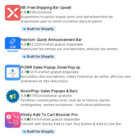
XB: Free Shipping Bar Upsell
étoile(s) sur 5
4,8
(16)
•
Gratuite
16 avis au total
Augmentez le panier moyen avec une barre/bannière de
progression pour la vente incitative dans le panier
Built for Shopify
Hextom: Quick Announcement Bar
étoile(s) sur 5
4,9
(2 220)
•
Forfait gratuit disponible
2220 avis au total
Promouvoir les ventes sur une bannière, stimuler les ventes
Built for Shopify
POWR Sales Popup, Email Pop up
étoile(s) sur 5
4,7
(417)
•
Forfait gratuit disponible
417 avis au total
Recueillez des inscriptions, ciblez l’intention de sortie, affichez des
promotions et des réductions
BoostPop: Sales Popups & Bars
étoile(s) sur 5
4,8
(174)
•
Installation gratuite
174 avis au total
Fenêtres contextuelles avec roue de la fortune, barres
intelligentes, ventes incitatives : tarification plafonnée
Sticky Add To Cart Booster Pro
étoile(s) sur 5
4,8
(441)
•
Forfait gratuit disponible
441 avis au total
Convert with Sticky Add to Cart, Buy Button & Add to Cart Bar
Built for Shopify