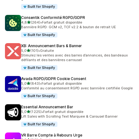
Built for Shopify
Consentik Conformité RGPD/GDPR
étoile(s) sur 5
4,8
(264)
•
Forfait gratuit disponible
264 avis au total
Bannière RGPD: GCM v2, TCF v2.2 & bouton de retrait UE
Built for Shopify
XB: Announcement Bars & Banner
étoile(s) sur 5
5,0
(101)
•
Gratuite
101 avis au total
Stimulez les ventes avec des barres d’annonces, des bandeaux
défilants et des bannières carrousel
Built for Shopify
Avada RGPD/GDPR Cookie Consent
étoile(s) sur 5
5,0
(843)
•
Forfait gratuit disponible
843 avis au total
Conformité au consentement RGPD avec bannière certifiée Google
Built for Shopify
Essential Announcement Bar
étoile(s) sur 5
5,0
(1 225)
•
Forfait gratuit disponible
1225 avis au total
Lift Sales with Scrolling Text Marquee & Carousel Banner
Built for Shopify
VR Barre Compte à Rebours Urge