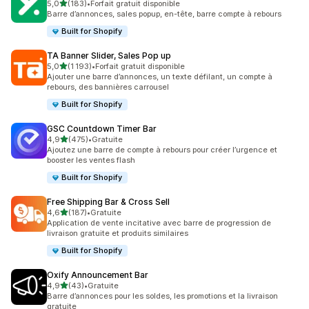
étoile(s) sur 5
5,0
(183)
•
Forfait gratuit disponible
183 avis au total
Barre d’annonces, sales popup, en-tête, barre compte à rebours
Built for Shopify
TA Banner Slider, Sales Pop up
étoile(s) sur 5
5,0
(1 193)
•
Forfait gratuit disponible
1193 avis au total
Ajouter une barre d’annonces, un texte défilant, un compte à
rebours, des bannières carrousel
Built for Shopify
GSC Countdown Timer Bar
étoile(s) sur 5
4,9
(475)
•
Gratuite
475 avis au total
Ajoutez une barre de compte à rebours pour créer l’urgence et
booster les ventes flash
Built for Shopify
Free Shipping Bar & Cross Sell
étoile(s) sur 5
4,6
(187)
•
Gratuite
187 avis au total
Application de vente incitative avec barre de progression de
livraison gratuite et produits similaires
Built for Shopify
Oxify Announcement Bar
étoile(s) sur 5
4,9
(43)
•
Gratuite
43 avis au total
Barre d’annonces pour les soldes, les promotions et la livraison
gratuite