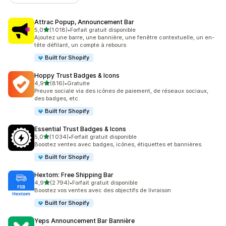
Attrac Popup, Announcement Bar
étoile(s) sur 5
5,0
(1 018)
•
Forfait gratuit disponible
1018 avis au total
Ajoutez une barre, une bannière, une fenêtre contextuelle, un en-
tête défilant, un compte à rebours
Built for Shopify
Hoppy Trust Badges & Icons
étoile(s) sur 5
4,9
(816)
•
Gratuite
816 avis au total
Preuve sociale via des icônes de paiement, de réseaux sociaux,
des badges, etc.
Built for Shopify
Essential Trust Badges & Icons
étoile(s) sur 5
5,0
(1 034)
•
Forfait gratuit disponible
1034 avis au total
Boostez ventes avec badges, icônes, étiquettes et bannières.
Built for Shopify
Hextom: Free Shipping Bar
étoile(s) sur 5
4,9
(2 794)
•
Forfait gratuit disponible
2794 avis au total
Boostez vos ventes avec des objectifs de livraison
Built for Shopify
Yeps Announcement Bar Bannière