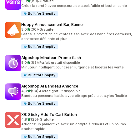
étoile(s) sur 5
5,0
(80)
•
Gratuite
80 avis au total
Créez la rareté avec compteurs de stock faible et bouton panie
Built for Shopify
Hoppy Announcement Bar, Banner
étoile(s) sur 5
5,0
(30)
•
Gratuite
30 avis au total
Faites la promotion de ventes flash avec des bannières carrousel,
des textes défilants et plus
Built for Shopify
Algoshop Minuteur: Promo flash
étoile(s) sur 5
5,0
(83)
•
Forfait gratuit disponible
83 avis au total
Minuteur intelligent pour créer l’urgence et booster les vente
Built for Shopify
Algoshop AI Bandeau Annonce
étoile(s) sur 5
4,9
(94)
•
Forfait gratuit disponible
94 avis au total
Bandeau personnalisable avec ciblage précis et styles flexible
Built for Shopify
XB: Sticky Add To Cart Button
étoile(s) sur 5
4,9
(28)
•
Gratuite
28 avis au total
Affichez un panier fixe avec un compte à rebours et un bouton
d’achat rapide
Built for Shopify