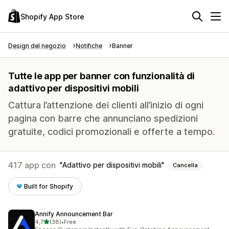
Shopify App Store
Design del negozio
Notifiche
Banner
Tutte le app per banner con funzionalità di
adattivo per dispositivi mobili
Cattura l’attenzione dei clienti all’inizio di ogni
pagina con barre che annunciano spedizioni
gratuite, codici promozionali e offerte a tempo.
417 app con
Adattivo per dispositivi mobili
Cancella
Built for Shopify
Annify Announcement Bar
stelle su 5
4,7
(38)
•
Free
38 recensioni totali