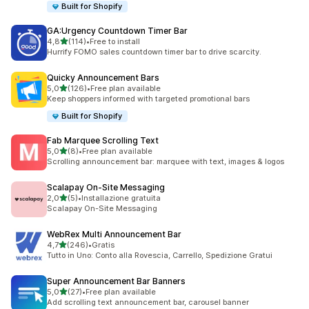
Built for Shopify
GA:Urgency Countdown Timer Bar
stelle su 5
4,8
(114)
•
Free to install
114 recensioni totali
Hurrify FOMO sales countdown timer bar to drive scarcity.
Quicky Announcement Bars
stelle su 5
5,0
(126)
•
Free plan available
126 recensioni totali
Keep shoppers informed with targeted promotional bars
Built for Shopify
Fab Marquee Scrolling Text
stelle su 5
5,0
(8)
•
Free plan available
8 recensioni totali
Scrolling announcement bar: marquee with text, images & logos
Scalapay On‑Site Messaging
stelle su 5
2,0
(5)
•
Installazione gratuita
5 recensioni totali
Scalapay On-Site Messaging
WebRex Multi Announcement Bar
stelle su 5
4,7
(246)
•
Gratis
246 recensioni totali
Tutto in Uno: Conto alla Rovescia, Carrello, Spedizione Gratui
Super Announcement Bar Banners
stelle su 5
5,0
(27)
•
Free plan available
27 recensioni totali
Add scrolling text announcement bar, carousel banner