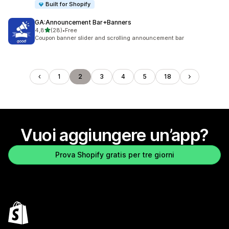
Built for Shopify
GA:Announcement Bar+Banners
stelle su 5
4,8
(28)
•
Free
28 recensioni totali
Coupon banner slider and scrolling announcement bar
1
2
3
4
5
18
Vuoi aggiungere un’app?
Prova Shopify gratis per tre giorni