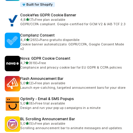
Built for Shopify
CookieYes GDPR Cookie Banner
stelle su 5
4,8
(7)
•
Free plan available
7 recensioni totali
GDPR/CCPA compliant. Google-certified for GCM V2 & IAB TCF 2.3
Complianz Consent
stelle su 5
4,4
(265)
•
Piano gratuito disponibile
265 recensioni totali
Cookie banner automatizzato: GDPR/CCPA, Google Consent Mode
v2
Nova: GDPR Cookie Consent
stelle su 5
4,7
(819)
•
Free
819 recensioni totali
Compliance and privacy cookie bar for EU GDPR & CCPA policies
Flash Announcement Bar
stelle su 5
5,0
(2)
•
Free plan available
2 recensioni totali
Launch eye-catching, targeted announcement bars for your store
Optinify ‑ Email & SMS Popups
stelle su 5
5,0
(8)
•
Free trial available
8 recensioni totali
Design and run your pop up campaigns in a minute
BL Scrolling Announcement Bar
stelle su 5
5,0
(5)
•
Free plan available
5 recensioni totali
Scrolling announcement bar to animate messages and updates.