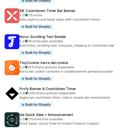
Built for Shopify
XB: Countdown Timer Bar Banner
stelle su 5
5,0
(15)
•
Free
15 recensioni totali
Add urgency and boost sales with countdown timers.
Built for Shopify
Novo: Scrolling Text Builder
stelle su 5
5,0
(6)
•
Free plan available
6 recensioni totali
Add ticker, scrolling text, marquee, shipping or countdown bar
Built for Shopify
TinyCookie: barra dei cookie
stelle su 5
5,0
(97)
•
Piano gratuito disponibile
97 recensioni totali
Barra dei cookie conforme e completamente personalizzabile
Built for Shopify
Profy Banner & Countdown Timer
stelle su 5
4,9
(119)
•
Piano gratuito disponibile
119 recensioni totali
Aggiungi countdown timer, codice coupon per memorizzare
Built for Shopify
Qe Quick View + Announcement
stelle su 5
5,0
(11)
•
Free trial available
11 recensioni totali
Drive Sales: Quick View for Instant Product Insights