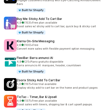
Engage Customers Instantly with Eye-Catching Announcement
Bars
Built for Shopify
Buy Me: Sticky Add To Cart Bar
stelle su 5
4,9
(153)
•
Free plan available
153 recensioni totali
Boost sales w/ sticky add to cart bar, quick buy & sticky cart
Built for Shopify
Klarna On‑Site Messaging
stelle su 5
2,6
(100)
•
Free
100 recensioni totali
Convert more sales with flexible payment option messaging.
FlexiBar: Barra annunci AI
stelle su 5
4,9
(21)
•
Piano gratuito disponibile
21 recensioni totali
Barra annuncio AI: marquee, header, countdown
Built for Shopify
Zoorix Sticky Add To Cart Bar
stelle su 5
5,0
(197)
•
Free trial available
197 recensioni totali
Display sticky add to cart bar on the home and product pages
TicTac ‑ Timer, Bar & Upsell
stelle su 5
4,9
(137)
•
Free plan available
137 recensioni totali
Boost sales with timers, shipping bar & cart upsell popups.