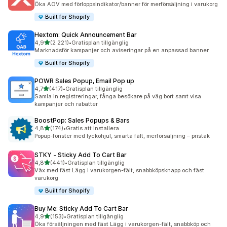
Öka AOV med förloppsindikator/banner för merförsäljning i varukorg
Built for Shopify
Hextom: Quick Announcement Bar
av 5 stjärnor
4,9
(2 221)
•
Gratisplan tillgänglig
2221 recensioner totalt
Marknadsför kampanjer och aviseringar på en anpassad banner
Built for Shopify
POWR Sales Popup, Email Pop up
av 5 stjärnor
4,7
(417)
•
Gratisplan tillgänglig
417 recensioner totalt
Samla in registreringar, fånga besökare på väg bort samt visa
kampanjer och rabatter
BoostPop: Sales Popups & Bars
av 5 stjärnor
4,8
(174)
•
Gratis att installera
174 recensioner totalt
Popup-fönster med lyckohjul, smarta fält, merförsäljning – pristak
STKY ‑ Sticky Add To Cart Bar
av 5 stjärnor
4,8
(441)
•
Gratisplan tillgänglig
441 recensioner totalt
Väx med fäst Lägg i varukorgen-fält, snabbköpsknapp och fäst
varukorg
Built for Shopify
Buy Me: Sticky Add To Cart Bar
av 5 stjärnor
4,9
(153)
•
Gratisplan tillgänglig
153 recensioner totalt
Öka försäljningen med fäst Lägg i varukorgen-fält, snabbköp och