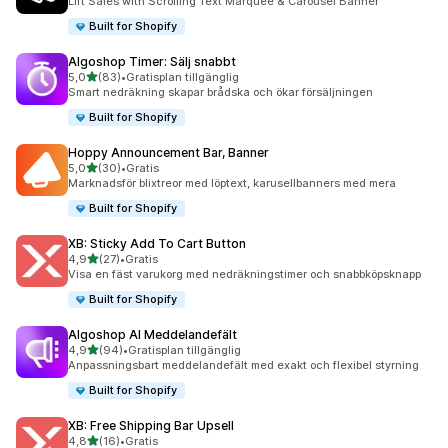
Lift Sales with Scrolling Text Marquee & Carousel Banner
Built for Shopify
Algoshop Timer: Sälj snabbt
av 5 stjärnor
5,0
(83)
•
Gratisplan tillgänglig
83 recensioner totalt
Smart nedräkning skapar brådska och ökar försäljningen
Built for Shopify
Hoppy Announcement Bar, Banner
av 5 stjärnor
5,0
(30)
•
Gratis
30 recensioner totalt
Marknadsför blixtreor med löptext, karusellbanners med mera
Built for Shopify
XB: Sticky Add To Cart Button
av 5 stjärnor
4,9
(27)
•
Gratis
27 recensioner totalt
Visa en fäst varukorg med nedräkningstimer och snabbköpsknapp
Built for Shopify
Algoshop AI Meddelandefält
av 5 stjärnor
4,9
(94)
•
Gratisplan tillgänglig
94 recensioner totalt
Anpassningsbart meddelandefält med exakt och flexibel styrning
Built for Shopify
XB: Free Shipping Bar Upsell
av 5 stjärnor
4,8
(16)
•
Gratis
16 recensioner totalt