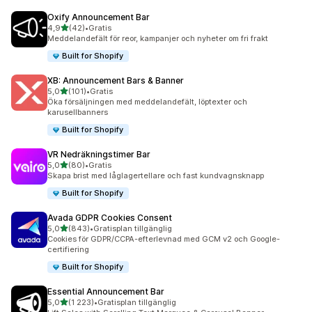
Oxify Announcement Bar
av 5 stjärnor
4,9
(42)
•
Gratis
42 recensioner totalt
Meddelandefält för reor, kampanjer och nyheter om fri frakt
Built for Shopify
XB: Announcement Bars & Banner
av 5 stjärnor
5,0
(101)
•
Gratis
101 recensioner totalt
Öka försäljningen med meddelandefält, löptexter och
karusellbanners
Built for Shopify
VR Nedräkningstimer Bar
av 5 stjärnor
5,0
(80)
•
Gratis
80 recensioner totalt
Skapa brist med låglagertellare och fast kundvagnsknapp
Built for Shopify
Avada GDPR Cookies Consent
av 5 stjärnor
5,0
(843)
•
Gratisplan tillgänglig
843 recensioner totalt
Cookies för GDPR/CCPA-efterlevnad med GCM v2 och Google-
certifiering
Built for Shopify
Essential Announcement Bar
av 5 stjärnor
5,0
(1 223)
•
Gratisplan tillgänglig
1223 recensioner totalt