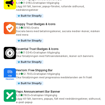
av 5 stjärnor
5,0
(1 018)
•
Gratisplan tillgänglig
1018 recensioner totalt
Lägg till fält, banner, popup-fönster, rullande sidhuvud,
nedräkningstimer
Built for Shopify
Hoppy Trust Badges & Icons
av 5 stjärnor
4,9
(816)
•
Gratis
816 recensioner totalt
Sociala bevis med betalningsikoner, sociala medier-ikoner, märken
med mera
Built for Shopify
Essential Trust Badges & Icons
av 5 stjärnor
5,0
(1 034)
•
Gratisplan tillgänglig
1034 recensioner totalt
Öka försäljningen med förtroendemärken, ikoner och banners.
Built for Shopify
Hextom: Free Shipping Bar
av 5 stjärnor
4,9
(2 793)
•
Gratisplan tillgänglig
2793 recensioner totalt
Öka försäljningen med progressiva meddelanden om fri frakt
Built for Shopify
Yeps Announcement Bar Banner
av 5 stjärnor
5,0
(183)
•
Gratisplan tillgänglig
183 recensioner totalt
Lägg till fält, banners, popups, fält med nedräkningstimer, sidhuvud,
e-post-popup