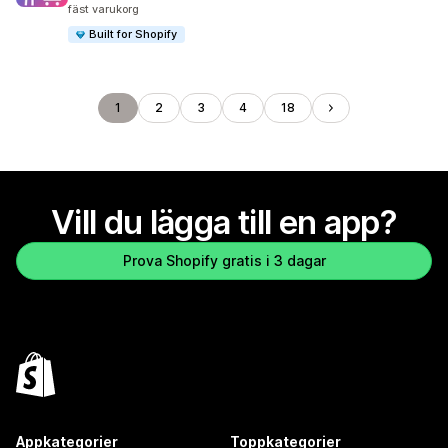
fäst varukorg
Built for Shopify
1
2
3
4
18
Vill du lägga till en app?
Prova Shopify gratis i 3 dagar
Appkategorier
Toppkategorier