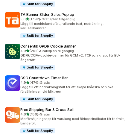
Built for Shopify
TA Banner Slider, Sales Pop up
av 5 stjärnor
5,0
(1 192)
•
Gratisplan tillgänglig
1192 recensioner totalt
Lägg till meddelandefält, rullande text, nedräkning,
karusellbannrar
Built for Shopify
Consentik GPDR Cookie Banner
av 5 stjärnor
4,9
(262)
•
Gratisplan tillgänglig
262 recensioner totalt
GDPR/CCPA-cookie-banner för GCM v2, TCF och knapp för EU-
ångerrätt
Built for Shopify
GSC Countdown Timer Bar
av 5 stjärnor
4,9
(474)
•
Gratis
474 recensioner totalt
Lägg till ett nedräkningsfält för att skapa brådska och öka
försäljningen vid blixtreor
Built for Shopify
Free Shipping Bar & Cross Sell
av 5 stjärnor
4,6
(186)
•
Gratis
186 recensioner totalt
Merförsäljningsapp för varukorg med förloppsindikator för fri frakt,
banderoll,
Built for Shopify