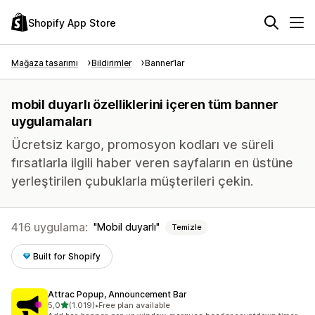
Shopify App Store
Mağaza tasarımı
Bildirimler
Banner’lar
mobil duyarlı özelliklerini içeren tüm banner
uygulamaları
Ücretsiz kargo, promosyon kodları ve süreli
fırsatlarla ilgili haber veren sayfaların en üstüne
yerleştirilen çubuklarla müşterileri çekin.
416 uygulama:
Mobil duyarlı
Temizle
Built for Shopify
Attrac Popup, Announcement Bar
5 yıldız üzerinden
5,0
(1.019)
•
Free plan available
toplam 1019 değerlendirme