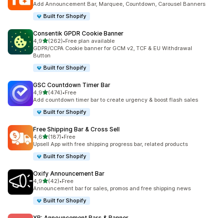
Add Announcement Bar, Marquee, Countdown, Carousel Banners
Built for Shopify
Consentik GPDR Cookie Banner
5 yıldız üzerinden
4,9
(262)
•
Free plan available
toplam 262 değerlendirme
GDPR/CCPA Cookie banner for GCM v2, TCF & EU Withdrawal
Button
Built for Shopify
GSC Countdown Timer Bar
5 yıldız üzerinden
4,9
(474)
•
Free
toplam 474 değerlendirme
Add countdown timer bar to create urgency & boost flash sales
Built for Shopify
Free Shipping Bar & Cross Sell
5 yıldız üzerinden
4,6
(187)
•
Free
toplam 187 değerlendirme
Upsell App with free shipping progress bar, related products
Built for Shopify
Oxify Announcement Bar
5 yıldız üzerinden
4,9
(42)
•
Free
toplam 42 değerlendirme
Announcement bar for sales, promos and free shipping news
Built for Shopify
XB: Announcement Bars & Banner