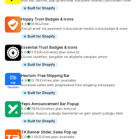
Add bar, banner, pop up window, marquee header,countdown timer
Built for Shopify
Hoppy Trust Badges & Icons
5 yıldız üzerinden
4,9
(816)
•
Free
toplam 816 değerlendirme
Social proof via payment icons,social media icons,badge & more
Built for Shopify
Essential Trust Badges & Icons
5 yıldız üzerinden
5,0
(1.034)
•
Ücretsiz plan mevcut
toplam 1034 değerlendirme
Güven rozetleri, simgeler ve afişlerle satışları artırın.
Built for Shopify
Hextom: Free Shipping Bar
5 yıldız üzerinden
4,9
(2.793)
•
Free plan available
toplam 2793 değerlendirme
Increase sales with progressive free shipping messages
Built for Shopify
Yeps Announcement Bar Popup
5 yıldız üzerinden
5,0
(183)
•
Ücretsiz plan mevcut
toplam 183 değerlendirme
Açılırlar, duyuru çubuğu bannerlar ve geri sayım çubuğu ekle
Built for Shopify
TA Banner Slider, Sales Pop up
5 yıldız üzerinden
5,0
(1.192)
•
Free plan available
toplam 1192 değerlendirme