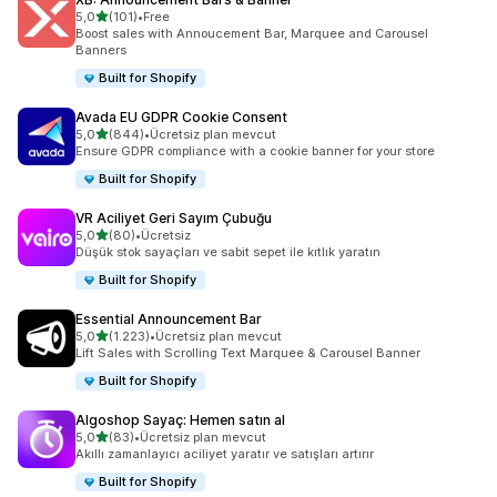
5 yıldız üzerinden
5,0
(101)
•
Free
toplam 101 değerlendirme
Boost sales with Annoucement Bar, Marquee and Carousel
Banners
Built for Shopify
Avada EU GDPR Cookie Consent
5 yıldız üzerinden
5,0
(844)
•
Ücretsiz plan mevcut
toplam 844 değerlendirme
Ensure GDPR compliance with a cookie banner for your store
Built for Shopify
VR Aciliyet Geri Sayım Çubuğu
5 yıldız üzerinden
5,0
(80)
•
Ücretsiz
toplam 80 değerlendirme
Düşük stok sayaçları ve sabit sepet ile kıtlık yaratın
Built for Shopify
Essential Announcement Bar
5 yıldız üzerinden
5,0
(1.223)
•
Ücretsiz plan mevcut
toplam 1223 değerlendirme
Lift Sales with Scrolling Text Marquee & Carousel Banner
Built for Shopify
Algoshop Sayaç: Hemen satın al
5 yıldız üzerinden
5,0
(83)
•
Ücretsiz plan mevcut
toplam 83 değerlendirme
Akıllı zamanlayıcı aciliyet yaratır ve satışları artırır
Built for Shopify