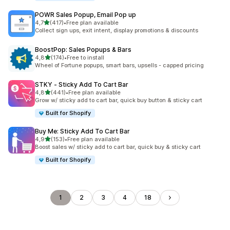
POWR Sales Popup, Email Pop up
5 yıldız üzerinden
4,7
(417)
•
Free plan available
toplam 417 değerlendirme
Collect sign ups, exit intent, display promotions & discounts
BoostPop: Sales Popups & Bars
5 yıldız üzerinden
4,8
(174)
•
Free to install
toplam 174 değerlendirme
Wheel of Fortune popups, smart bars, upsells - capped pricing
STKY ‑ Sticky Add To Cart Bar
5 yıldız üzerinden
4,8
(441)
•
Free plan available
toplam 441 değerlendirme
Grow w/ sticky add to cart bar, quick buy button & sticky cart
Built for Shopify
Buy Me: Sticky Add To Cart Bar
5 yıldız üzerinden
4,9
(153)
•
Free plan available
toplam 153 değerlendirme
Boost sales w/ sticky add to cart bar, quick buy & sticky cart
Built for Shopify
1
2
3
4
18