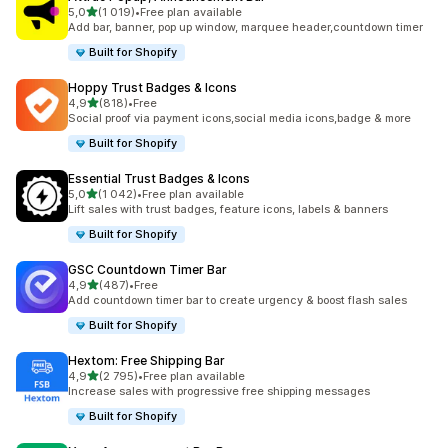
z 5 hvězd
5,0
(1 019)
•
Free plan available
Celkový počet recenzí: 1019
Add bar, banner, pop up window, marquee header,countdown timer
Built for Shopify
Hoppy Trust Badges & Icons
z 5 hvězd
4,9
(818)
•
Free
Celkový počet recenzí: 818
Social proof via payment icons,social media icons,badge & more
Built for Shopify
Essential Trust Badges & Icons
z 5 hvězd
5,0
(1 042)
•
Free plan available
Celkový počet recenzí: 1042
Lift sales with trust badges, feature icons, labels & banners
Built for Shopify
GSC Countdown Timer Bar
z 5 hvězd
4,9
(487)
•
Free
Celkový počet recenzí: 487
Add countdown timer bar to create urgency & boost flash sales
Built for Shopify
Hextom: Free Shipping Bar
z 5 hvězd
4,9
(2 795)
•
Free plan available
Celkový počet recenzí: 2795
Increase sales with progressive free shipping messages
Built for Shopify