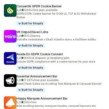
Consentik GPDR Cookie Banner
z 5 hvězd
4,8
(263)
•
Free plan available
Celkový počet recenzí: 263
GDPR/CCPA Cookie banner for GCM v2, TCF & EU Withdrawal
Button
Built for Shopify
VR Odpočítávací Lišta
z 5 hvězd
5,0
(81)
•
Zdarma
Celkový počet recenzí: 81
Vytvořte nedostatek s čítači nízkého stavu a tlačítkem košíku
Built for Shopify
Avada EU GDPR Cookie Consent
z 5 hvězd
5,0
(843)
•
K dispozici je bezplatný plán
Celkový počet recenzí: 843
Ensure GDPR compliance with a cookie banner for your store
Built for Shopify
Essential Announcement Bar
z 5 hvězd
5,0
(1 227)
•
Free plan available
Celkový počet recenzí: 1227
Boost Flash Sales via Scrolling Text Marquee & Carousel Banner
Built for Shopify
Hoppy Marquee Announcement Bar
z 5 hvězd
5,0
(30)
•
Free
Celkový počet recenzí: 30
Add scrolling banner, marquee header, carousel banners etc