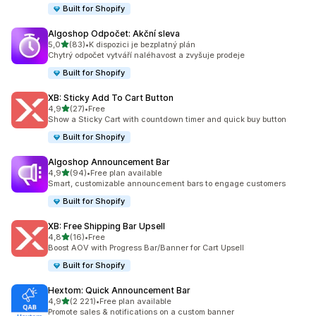
Built for Shopify
Algoshop Odpočet: Akční sleva
z 5 hvězd
5,0
(83)
•
K dispozici je bezplatný plán
Celkový počet recenzí: 83
Chytrý odpočet vytváří naléhavost a zvyšuje prodeje
Built for Shopify
XB: Sticky Add To Cart Button
z 5 hvězd
4,9
(27)
•
Free
Celkový počet recenzí: 27
Show a Sticky Cart with countdown timer and quick buy button
Built for Shopify
Algoshop Announcement Bar
z 5 hvězd
4,9
(94)
•
Free plan available
Celkový počet recenzí: 94
Smart, customizable announcement bars to engage customers
Built for Shopify
XB: Free Shipping Bar Upsell
z 5 hvězd
4,8
(16)
•
Free
Celkový počet recenzí: 16
Boost AOV with Progress Bar/Banner for Cart Upsell
Built for Shopify
Hextom: Quick Announcement Bar
z 5 hvězd
4,9
(2 221)
•
Free plan available
Celkový počet recenzí: 2221
Promote sales & notifications on a custom banner