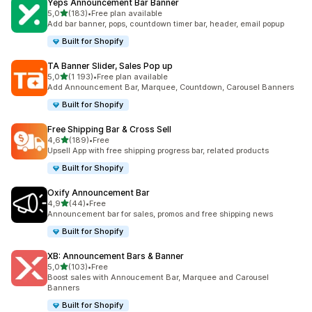
Yeps Announcement Bar Banner
z 5 hvězd
5,0
(183)
•
Free plan available
Celkový počet recenzí: 183
Add bar banner, pops, countdown timer bar, header, email popup
Built for Shopify
TA Banner Slider, Sales Pop up
z 5 hvězd
5,0
(1 193)
•
Free plan available
Celkový počet recenzí: 1193
Add Announcement Bar, Marquee, Countdown, Carousel Banners
Built for Shopify
Free Shipping Bar & Cross Sell
z 5 hvězd
4,6
(189)
•
Free
Celkový počet recenzí: 189
Upsell App with free shipping progress bar, related products
Built for Shopify
Oxify Announcement Bar
z 5 hvězd
4,9
(44)
•
Free
Celkový počet recenzí: 44
Announcement bar for sales, promos and free shipping news
Built for Shopify
XB: Announcement Bars & Banner
z 5 hvězd
5,0
(103)
•
Free
Celkový počet recenzí: 103
Boost sales with Annoucement Bar, Marquee and Carousel
Banners
Built for Shopify