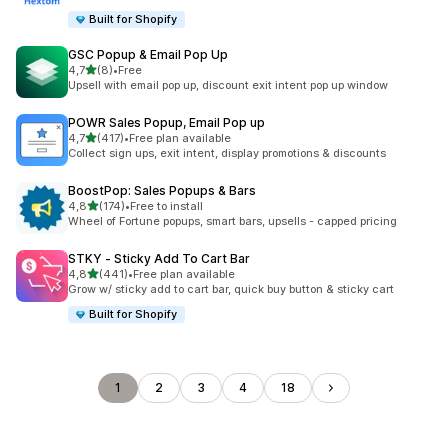
Built for Shopify
GSC Popup & Email Pop Up
z 5 hvězd
4,7
(8)
•
Free
Celkový počet recenzí: 8
Upsell with email pop up, discount exit intent pop up window
POWR Sales Popup, Email Pop up
z 5 hvězd
4,7
(417)
•
Free plan available
Celkový počet recenzí: 417
Collect sign ups, exit intent, display promotions & discounts
BoostPop: Sales Popups & Bars
z 5 hvězd
4,8
(174)
•
Free to install
Celkový počet recenzí: 174
Wheel of Fortune popups, smart bars, upsells - capped pricing
STKY ‑ Sticky Add To Cart Bar
z 5 hvězd
4,8
(441)
•
Free plan available
Celkový počet recenzí: 441
Grow w/ sticky add to cart bar, quick buy button & sticky cart
Built for Shopify
1
2
3
4
18