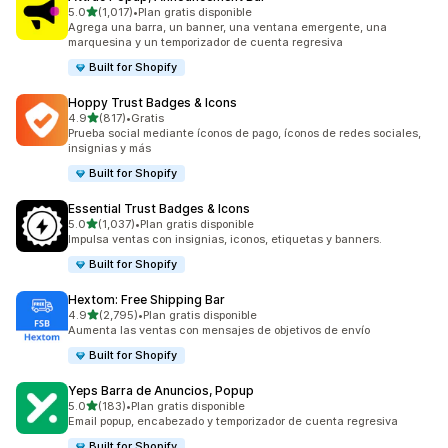
de 5 estrellas
5.0
(1,017)
•
Plan gratis disponible
1017 reseñas en total
Agrega una barra, un banner, una ventana emergente, una
marquesina y un temporizador de cuenta regresiva
Built for Shopify
Hoppy Trust Badges & Icons
de 5 estrellas
4.9
(817)
•
Gratis
817 reseñas en total
Prueba social mediante íconos de pago, íconos de redes sociales,
insignias y más
Built for Shopify
Essential Trust Badges & Icons
de 5 estrellas
5.0
(1,037)
•
Plan gratis disponible
1037 reseñas en total
Impulsa ventas con insignias, iconos, etiquetas y banners.
Built for Shopify
Hextom: Free Shipping Bar
de 5 estrellas
4.9
(2,795)
•
Plan gratis disponible
2795 reseñas en total
Aumenta las ventas con mensajes de objetivos de envío
Built for Shopify
Yeps Barra de Anuncios, Popup
de 5 estrellas
5.0
(183)
•
Plan gratis disponible
183 reseñas en total
Email popup, encabezado y temporizador de cuenta regresiva
Built for Shopify