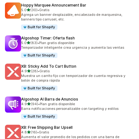
Hoppy Marquee Announcement Bar
de 5 estrellas
5.0
(30)
•
Gratis
30 reseñas en total
Agrega un banner desplazable, encabezado de marquesina,
banners tipo carrusel, etc.
Built for Shopify
Algoshop Timer: Oferta flash
de 5 estrellas
5.0
(83)
•
Plan gratis disponible
83 reseñas en total
Temporizador inteligente crea urgencia y aumenta las ventas
Built for Shopify
XB: Sticky Add To Cart Button
de 5 estrellas
4.9
(28)
•
Gratis
28 reseñas en total
Muestra un carrito fijo con temporizador de cuenta regresiva y
botón de compra rápida
Built for Shopify
Algoshop AI Barra de Anuncios
de 5 estrellas
4.9
(94)
•
Plan gratis disponible
94 reseñas en total
Barra notificaciones personalizable con targeting y estilos
Built for Shopify
XB: Free Shipping Bar Upsell
de 5 estrellas
4.8
(16)
•
Gratis
16 reseñas en total
Aumenta el valor promedio de los pedidos con una barra de