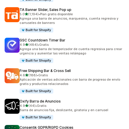
TA Banner Slider, Sales Pop up
de 5 estrellas
5.0
(1,194)
•
Plan gratis disponible
1194 reseñas en total
Agrega una barra de anuncios, marquesina, cuenta regresiva y
carruseles de banners
Built for Shopify
GSC Countdown Timer Bar
de 5 estrellas
4.9
(484)
•
Gratis
484 reseñas en total
Agrega una barra de temporizador de cuenta regresiva para crear
urgencia y aumentar las ventas relámpago
Built for Shopify
Free Shipping Bar & Cross Sell
de 5 estrellas
4.6
(188)
•
Gratis
188 reseñas en total
Aplicación de ventas adicionales con barra de progreso de envío
gratis y productos relacionados
Built for Shopify
Oxify Barra de Anuncios
de 5 estrellas
4.9
(44)
•
Gratis
44 reseñas en total
Barra de anuncios fija, deslizante, giratoria y en carrusel
Built for Shopify
Consentik GDPR/RGPD Cookies