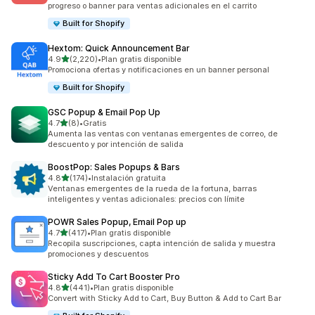
progreso o banner para ventas adicionales en el carrito
Built for Shopify
Hextom: Quick Announcement Bar
de 5 estrellas
4.9
(2,220)
•
Plan gratis disponible
2220 reseñas en total
Promociona ofertas y notificaciones en un banner personal
Built for Shopify
GSC Popup & Email Pop Up
de 5 estrellas
4.7
(8)
•
Gratis
8 reseñas en total
Aumenta las ventas con ventanas emergentes de correo, de
descuento y por intención de salida
BoostPop: Sales Popups & Bars
de 5 estrellas
4.8
(174)
•
Instalación gratuita
174 reseñas en total
Ventanas emergentes de la rueda de la fortuna, barras
inteligentes y ventas adicionales: precios con límite
POWR Sales Popup, Email Pop up
de 5 estrellas
4.7
(417)
•
Plan gratis disponible
417 reseñas en total
Recopila suscripciones, capta intención de salida y muestra
promociones y descuentos
Sticky Add To Cart Booster Pro
de 5 estrellas
4.8
(441)
•
Plan gratis disponible
441 reseñas en total
Convert with Sticky Add to Cart, Buy Button & Add to Cart Bar