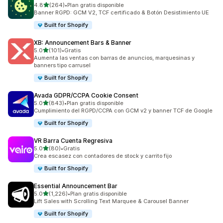
de 5 estrellas
4.8
(264)
•
Plan gratis disponible
264 reseñas en total
Banner RGPD: GCM V2, TCF certificado & Botón Desistimiento UE
Built for Shopify
XB: Announcement Bars & Banner
de 5 estrellas
5.0
(101)
•
Gratis
101 reseñas en total
Aumenta las ventas con barras de anuncios, marquesinas y
banners tipo carrusel
Built for Shopify
Avada GDPR/CCPA Cookie Consent
de 5 estrellas
5.0
(843)
•
Plan gratis disponible
843 reseñas en total
Cumplimiento del RGPD/CCPA con GCM v2 y banner TCF de Google
Built for Shopify
VR Barra Cuenta Regresiva
de 5 estrellas
5.0
(80)
•
Gratis
80 reseñas en total
Crea escasez con contadores de stock y carrito fijo
Built for Shopify
Essential Announcement Bar
de 5 estrellas
5.0
(1,226)
•
Plan gratis disponible
1226 reseñas en total
Lift Sales with Scrolling Text Marquee & Carousel Banner
Built for Shopify