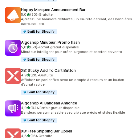
Hoppy Marquee Announcement Bar
étoile(s) sur 5
5,0
(30)
•
Gratuite
30 avis au total
Ajoutez une bannière défilante, un en-tête défilant, des bannières
carrousel, etc.
Built for Shopify
Algoshop Minuteur: Promo flash
étoile(s) sur 5
5,0
(83)
•
Forfait gratuit disponible
83 avis au total
Minuteur intelligent pour créer l’urgence et booster les vente
Built for Shopify
XB: Sticky Add To Cart Button
étoile(s) sur 5
4,9
(28)
•
Gratuite
28 avis au total
Affichez un panier fixe avec un compte à rebours et un bouton
d’achat rapide
Built for Shopify
Algoshop AI Bandeau Annonce
étoile(s) sur 5
4,9
(94)
•
Forfait gratuit disponible
94 avis au total
Bandeau personnalisable avec ciblage précis et styles flexible
Built for Shopify
XB: Free Shipping Bar Upsell
étoile(s) sur 5
4,8
(16)
•
Gratuite
16 avis au total