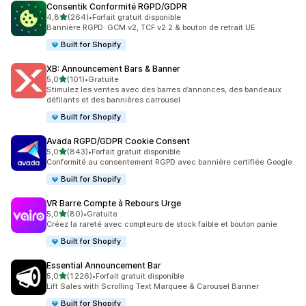
Consentik Conformité RGPD/GDPR
étoile(s) sur 5
4,8
(264)
•
Forfait gratuit disponible
264 avis au total
Bannière RGPD: GCM v2, TCF v2.2 & bouton de retrait UE
Built for Shopify
XB: Announcement Bars & Banner
étoile(s) sur 5
5,0
(101)
•
Gratuite
101 avis au total
Stimulez les ventes avec des barres d’annonces, des bandeaux
défilants et des bannières carrousel
Built for Shopify
Avada RGPD/GDPR Cookie Consent
étoile(s) sur 5
5,0
(843)
•
Forfait gratuit disponible
843 avis au total
Conformité au consentement RGPD avec bannière certifiée Google
Built for Shopify
VR Barre Compte à Rebours Urge
étoile(s) sur 5
5,0
(80)
•
Gratuite
80 avis au total
Créez la rareté avec compteurs de stock faible et bouton panie
Built for Shopify
Essential Announcement Bar
étoile(s) sur 5
5,0
(1 226)
•
Forfait gratuit disponible
1226 avis au total
Lift Sales with Scrolling Text Marquee & Carousel Banner
Built for Shopify