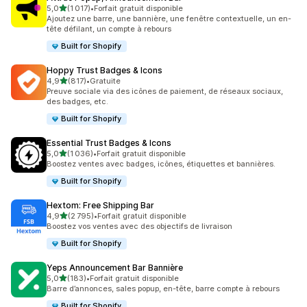
étoile(s) sur 5
5,0
(1 017)
•
Forfait gratuit disponible
1017 avis au total
Ajoutez une barre, une bannière, une fenêtre contextuelle, un en-
tête défilant, un compte à rebours
Built for Shopify
Hoppy Trust Badges & Icons
étoile(s) sur 5
4,9
(817)
•
Gratuite
817 avis au total
Preuve sociale via des icônes de paiement, de réseaux sociaux,
des badges, etc.
Built for Shopify
Essential Trust Badges & Icons
étoile(s) sur 5
5,0
(1 036)
•
Forfait gratuit disponible
1036 avis au total
Boostez ventes avec badges, icônes, étiquettes et bannières.
Built for Shopify
Hextom: Free Shipping Bar
étoile(s) sur 5
4,9
(2 795)
•
Forfait gratuit disponible
2795 avis au total
Boostez vos ventes avec des objectifs de livraison
Built for Shopify
Yeps Announcement Bar Bannière
étoile(s) sur 5
5,0
(183)
•
Forfait gratuit disponible
183 avis au total
Barre d’annonces, sales popup, en-tête, barre compte à rebours
Built for Shopify