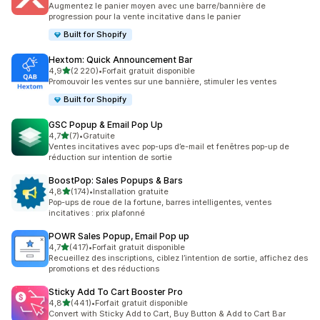
Augmentez le panier moyen avec une barre/bannière de
progression pour la vente incitative dans le panier
Built for Shopify
Hextom: Quick Announcement Bar
étoile(s) sur 5
4,9
(2 220)
•
Forfait gratuit disponible
2220 avis au total
Promouvoir les ventes sur une bannière, stimuler les ventes
Built for Shopify
GSC Popup & Email Pop Up
étoile(s) sur 5
4,7
(7)
•
Gratuite
7 avis au total
Ventes incitatives avec pop-ups d’e-mail et fenêtres pop-up de
réduction sur intention de sortie
BoostPop: Sales Popups & Bars
étoile(s) sur 5
4,8
(174)
•
Installation gratuite
174 avis au total
Pop-ups de roue de la fortune, barres intelligentes, ventes
incitatives : prix plafonné
POWR Sales Popup, Email Pop up
étoile(s) sur 5
4,7
(417)
•
Forfait gratuit disponible
417 avis au total
Recueillez des inscriptions, ciblez l’intention de sortie, affichez des
promotions et des réductions
Sticky Add To Cart Booster Pro
étoile(s) sur 5
4,8
(441)
•
Forfait gratuit disponible
441 avis au total
Convert with Sticky Add to Cart, Buy Button & Add to Cart Bar