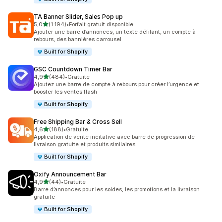
TA Banner Slider, Sales Pop up
étoile(s) sur 5
5,0
(1 194)
•
Forfait gratuit disponible
1194 avis au total
Ajouter une barre d’annonces, un texte défilant, un compte à
rebours, des bannières carrousel
Built for Shopify
GSC Countdown Timer Bar
étoile(s) sur 5
4,9
(484)
•
Gratuite
484 avis au total
Ajoutez une barre de compte à rebours pour créer l’urgence et
booster les ventes flash
Built for Shopify
Free Shipping Bar & Cross Sell
étoile(s) sur 5
4,6
(188)
•
Gratuite
188 avis au total
Application de vente incitative avec barre de progression de
livraison gratuite et produits similaires
Built for Shopify
Oxify Announcement Bar
étoile(s) sur 5
4,9
(44)
•
Gratuite
44 avis au total
Barre d’annonces pour les soldes, les promotions et la livraison
gratuite
Built for Shopify