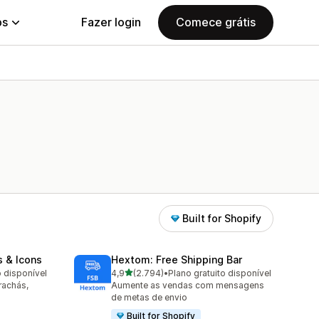
ps
Fazer login
Comece grátis
Built for Shopify
s & Icons
Hextom: Free Shipping Bar
de 5 estrelas
o disponível
4,9
(2.794)
•
Plano gratuito disponível
2794 avaliações ao todo
rachás,
Aumente as vendas com mensagens
de metas de envio
Built for Shopify