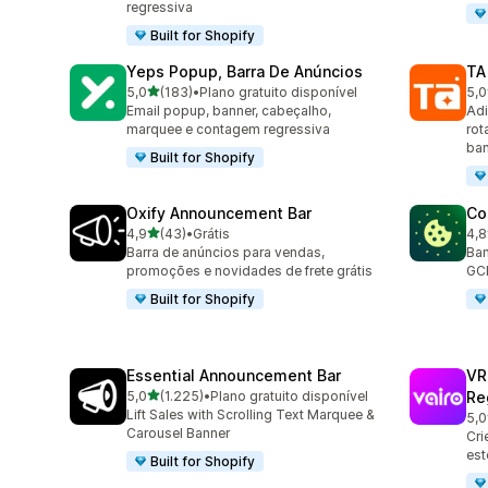
regressiva
Built for Shopify
Yeps Popup, Barra De Anúncios
TA
de 5 estrelas
5,0
(183)
•
Plano gratuito disponível
5,0
183 avaliações ao todo
119
Email popup, banner, cabeçalho,
Adi
marquee e contagem regressiva
rot
ban
Built for Shopify
Oxify Announcement Bar
Co
de 5 estrelas
4,9
(43)
•
Grátis
4,8
43 avaliações ao todo
264
Barra de anúncios para vendas,
Ban
promoções e novidades de frete grátis
GCM
Built for Shopify
Essential Announcement Bar
VR
de 5 estrelas
5,0
(1.225)
•
Plano gratuito disponível
Re
1225 avaliações ao todo
Lift Sales with Scrolling Text Marquee &
5,0
80 
Carousel Banner
Cri
est
Built for Shopify