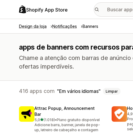
Shopify App Store
Design da loja
Notificações
Banners
apps de banners com recursos par
Chame a atenção com barras de anúncio d
ofertas imperdíveis.
416 apps com
Em vários idiomas
Limpar
Attrac Popup, Announcement
Ho
Bar
4,9
816
Pro
de 5 estrelas
5,0
(1.018)
•
Plano gratuito disponível
1018 avaliações ao todo
pag
Adicione barra, banner, janela de pop-
sel
up, letreiro de cabeçalho e contagem