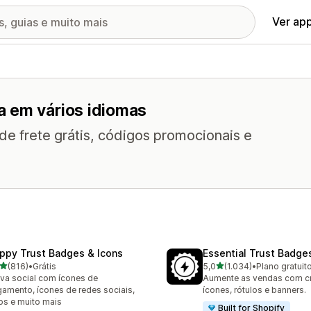
Ver ap
a em vários idiomas
e frete grátis, códigos promocionais e
ppy Trust Badges & Icons
Essential Trust Badge
de 5 estrelas
de 5 estrelas
(816)
•
Grátis
5,0
(1.034)
•
Plano gratuit
 avaliações ao todo
1034 avaliações ao todo
va social com ícones de
Aumente as vendas com c
amento, ícones de redes sociais,
ícones, rótulos e banners.
os e muito mais
Built for Shopify