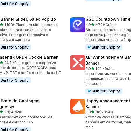
Built for Shopify
 Banner Slider, Sales Pop up
GSC Countdown Timer
de 5 estrelas
de 5 estrelas
(1.193)
•
Plano gratuito disponível
4,9
(479)
•
Grátis
3 avaliações ao todo
479 avaliações ao todo
cione barra de anúncios, texto
Adicione a barra de cont
ativo, contagem regressiva e
regressiva para criar urgên
ners em carrossel
impulsionar vendas relâm
Built for Shopify
Built for Shopify
nsentik GPDR Cookie Banner
XB: Announcement Bar
de 5 estrelas
(264)
•
Plano gratuito disponível
Banner
 avaliações ao todo
ner de cookies GDPR/CCPA para
de 5 estrelas
5,0
(101)
•
Grátis
101 avaliações ao todo
 v2, TCF e botão de retirada da UE
Impulsione as vendas com
comunicados, letreiros e 
Built for Shopify
carrossel
Built for Shopify
 Barra de Contagem
Hoppy Announcement 
gressiv
Banner
de 5 estrelas
de 5 estrelas
(80)
•
Grátis
5,0
(30)
•
Grátis
avaliações ao todo
30 avaliações ao todo
e escassez com contadores de
Promova vendas relâmpa
oque e carrinho fixo
banners em carrossel, mar
mais
Built for Shopify