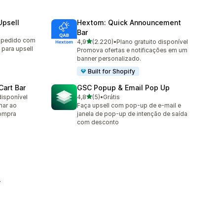
Upsell
Hextom: Quick Announcement
Bar
o pedido com
de 5 estrelas
4,9
(2.220)
•
Plano gratuito disponível
2220 avaliações ao todo
 para upsell
Promova ofertas e notificações em um
banner personalizado.
Built for Shopify
Cart Bar
GSC Popup & Email Pop Up
de 5 estrelas
disponível
4,8
(5)
•
Grátis
5 avaliações ao todo
nar ao
Faça upsell com pop-up de e-mail e
compra
janela de pop-up de intenção de saída
com desconto