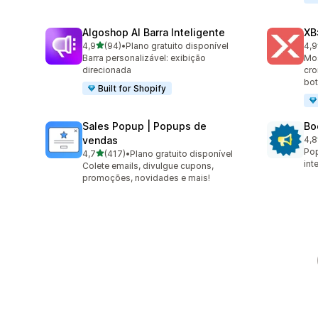
Algoshop AI Barra Inteligente
XB
de 5 estrelas
4,9
(94)
•
Plano gratuito disponível
4,9
94 avaliações ao todo
28 
Barra personalizável: exibição
Mos
direcionada
cro
bot
Built for Shopify
Sales Popup | Popups de
Bo
vendas
4,8
174
Pop
de 5 estrelas
4,7
(417)
•
Plano gratuito disponível
417 avaliações ao todo
int
Colete emails, divulgue cupons,
promoções, novidades e mais!