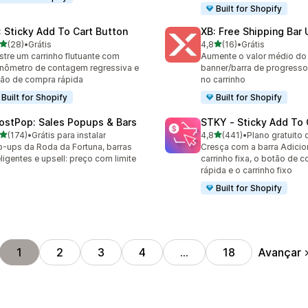
Built for Shopify
: Sticky Add To Cart Button
XB: Free Shipping Bar 
de 5 estrelas
de 5 estrelas
(28)
•
Grátis
4,8
(16)
•
Grátis
avaliações ao todo
16 avaliações ao todo
tre um carrinho flutuante com
Aumente o valor médio d
nômetro de contagem regressiva e
banner/barra de progresso
ão de compra rápida
no carrinho
Built for Shopify
Built for Shopify
ostPop: Sales Popups & Bars
STKY ‑ Sticky Add To 
de 5 estrelas
de 5 estrelas
(174)
•
Grátis para instalar
4,8
(441)
•
Plano gratuito 
 avaliações ao todo
441 avaliações ao todo
-ups da Roda da Fortuna, barras
Cresça com a barra Adicio
eligentes e upsell: preço com limite
carrinho fixa, o botão de 
rápida e o carrinho fixo
Built for Shopify
Avançar
1
2
3
4
…
18