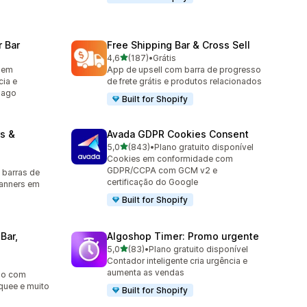
 Bar
Free Shipping Bar & Cross Sell
de 5 estrelas
4,6
(187)
•
Grátis
187 avaliações ao todo
agem
App de upsell com barra de progresso
cia e
de frete grátis e produtos relacionados
pago
Built for Shopify
s &
Avada GDPR Cookies Consent
de 5 estrelas
5,0
(843)
•
Plano gratuito disponível
843 avaliações ao todo
Cookies em conformidade com
GDPR/CCPA com GCM v2 e
 barras de
certificação do Google
banners em
Built for Shopify
Bar,
Algoshop Timer: Promo urgente
de 5 estrelas
5,0
(83)
•
Plano gratuito disponível
83 avaliações ao todo
Contador inteligente cria urgência e
aumenta as vendas
go com
quee e muito
Built for Shopify