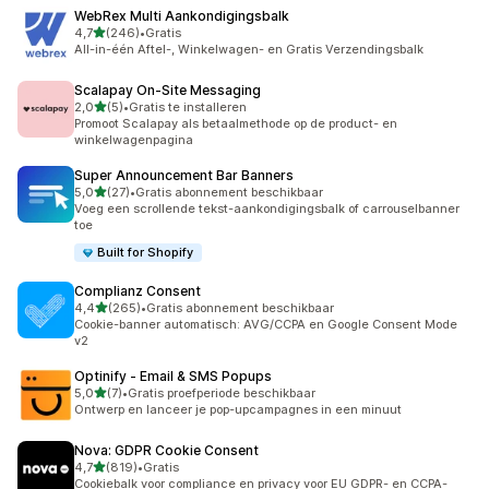
WebRex Multi Aankondigingsbalk
van 5 sterren
4,7
(246)
•
Gratis
246 recensies in totaal
All-in-één Aftel-, Winkelwagen- en Gratis Verzendingsbalk
Scalapay On‑Site Messaging
van 5 sterren
2,0
(5)
•
Gratis te installeren
5 recensies in totaal
Promoot Scalapay als betaalmethode op de product- en
winkelwagenpagina
Super Announcement Bar Banners
van 5 sterren
5,0
(27)
•
Gratis abonnement beschikbaar
27 recensies in totaal
Voeg een scrollende tekst-aankondigingsbalk of carrouselbanner
toe
Built for Shopify
Complianz Consent
van 5 sterren
4,4
(265)
•
Gratis abonnement beschikbaar
265 recensies in totaal
Cookie-banner automatisch: AVG/CCPA en Google Consent Mode
v2
Optinify ‑ Email & SMS Popups
van 5 sterren
5,0
(7)
•
Gratis proefperiode beschikbaar
7 recensies in totaal
Ontwerp en lanceer je pop-upcampagnes in een minuut
Nova: GDPR Cookie Consent
van 5 sterren
4,7
(819)
•
Gratis
819 recensies in totaal
Cookiebalk voor compliance en privacy voor EU GDPR- en CCPA-