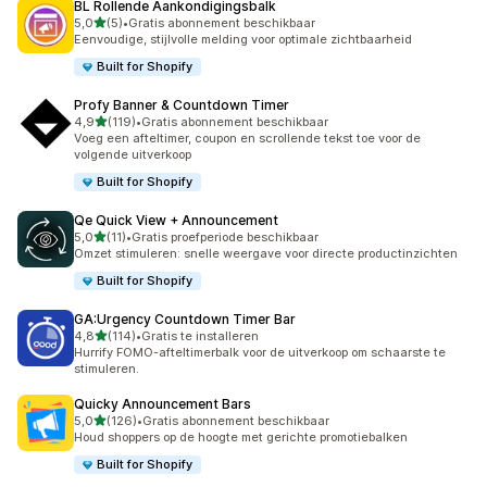
BL Rollende Aankondigingsbalk
van 5 sterren
5,0
(5)
•
Gratis abonnement beschikbaar
5 recensies in totaal
Eenvoudige, stijlvolle melding voor optimale zichtbaarheid
Built for Shopify
Profy Banner & Countdown Timer
van 5 sterren
4,9
(119)
•
Gratis abonnement beschikbaar
119 recensies in totaal
Voeg een afteltimer, coupon en scrollende tekst toe voor de
volgende uitverkoop
Built for Shopify
Qe Quick View + Announcement
van 5 sterren
5,0
(11)
•
Gratis proefperiode beschikbaar
11 recensies in totaal
Omzet stimuleren: snelle weergave voor directe productinzichten
Built for Shopify
GA:Urgency Countdown Timer Bar
van 5 sterren
4,8
(114)
•
Gratis te installeren
114 recensies in totaal
Hurrify FOMO-afteltimerbalk voor de uitverkoop om schaarste te
stimuleren.
Quicky Announcement Bars
van 5 sterren
5,0
(126)
•
Gratis abonnement beschikbaar
126 recensies in totaal
Houd shoppers op de hoogte met gerichte promotiebalken
Built for Shopify