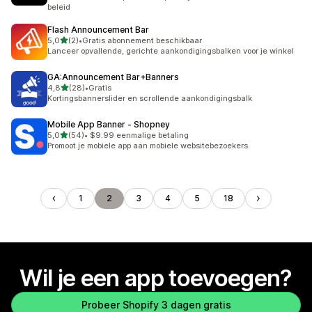
beleid
Flash Announcement Bar
van 5 sterren
5,0
(2)
•
Gratis abonnement beschikbaar
2 recensies in totaal
Lanceer opvallende, gerichte aankondigingsbalken voor je winkel
GA:Announcement Bar+Banners
van 5 sterren
4,8
(28)
•
Gratis
28 recensies in totaal
Kortingsbannerslider en scrollende aankondigingsbalk
Mobile App Banner ‑ Shopney
van 5 sterren
5,0
(54)
•
$9.99 eenmalige betaling
54 recensies in totaal
Promoot je mobiele app aan mobiele websitebezoekers.
1
2
3
4
5
18
Wil je een app toevoegen?
Probeer Shopify 3 dagen gratis