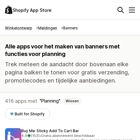
Shopify App Store
Winkelontwerp
Meldingen
Banners
Alle apps voor het maken van banners met
functies voor planning
Trek meteen de aandacht door bovenaan elke
pagina balken te tonen voor gratis verzending,
promotiecodes en tijdelijke aanbiedingen.
416 apps met
Planning
Wissen
Built for Shopify
Buy Me: Sticky Add To Cart Bar
van 5 sterren
4,9
(153)
•
Gratis abonnement beschikbaar
153 recensies in totaal