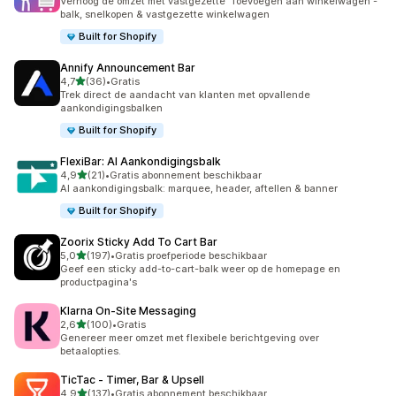
Verhoog de omzet met vastgezette 'Toevoegen aan winkelwagen'-
balk, snelkopen & vastgezette winkelwagen
Built for Shopify
Annify Announcement Bar
van 5 sterren
4,7
(36)
•
Gratis
36 recensies in totaal
Trek direct de aandacht van klanten met opvallende
aankondigingsbalken
Built for Shopify
FlexiBar: AI Aankondigingsbalk
van 5 sterren
4,9
(21)
•
Gratis abonnement beschikbaar
21 recensies in totaal
AI aankondigingsbalk: marquee, header, aftellen & banner
Built for Shopify
Zoorix Sticky Add To Cart Bar
van 5 sterren
5,0
(197)
•
Gratis proefperiode beschikbaar
197 recensies in totaal
Geef een sticky add-to-cart-balk weer op de homepage en
productpagina's
Klarna On‑Site Messaging
van 5 sterren
2,6
(100)
•
Gratis
100 recensies in totaal
Genereer meer omzet met flexibele berichtgeving over
betaalopties.
TicTac ‑ Timer, Bar & Upsell
van 5 sterren
4,9
(137)
•
Gratis abonnement beschikbaar