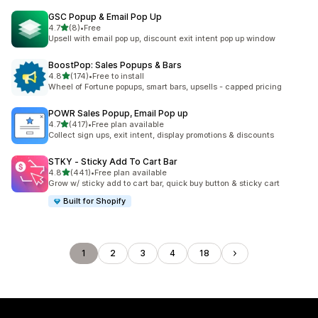
GSC Popup & Email Pop Up
滿分 5 顆星
4.7
(8)
•
Free
共有 8 則評價
Upsell with email pop up, discount exit intent pop up window
BoostPop: Sales Popups & Bars
滿分 5 顆星
4.8
(174)
•
Free to install
共有 174 則評價
Wheel of Fortune popups, smart bars, upsells - capped pricing
POWR Sales Popup, Email Pop up
滿分 5 顆星
4.7
(417)
•
Free plan available
共有 417 則評價
Collect sign ups, exit intent, display promotions & discounts
STKY ‑ Sticky Add To Cart Bar
滿分 5 顆星
4.8
(441)
•
Free plan available
共有 441 則評價
Grow w/ sticky add to cart bar, quick buy button & sticky cart
Built for Shopify
1
2
3
4
18