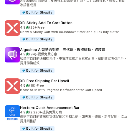
Algoshop智慧倒數：支援核心頁面倒數計時、自訂品牌樣式，數據分析助
攻銷售成長
Built for Shopify
XB: Sticky Add To Cart Button
滿分 5 顆星
4.9
(28)
•
Free
共有 28 則評價
Show a Sticky Cart with countdown timer and quick buy button
Built for Shopify
Algoshop AI智慧通知欄｜零代碼・數據驅動・跨裝置
滿分 5 顆星
4.9
(94)
•
提供免費方案
共有 94 則評價
智慧可自訂的通知欄元件，支援精準顯示與樣式配置，幫助商家吸引用戶、
提升轉換成效
Built for Shopify
XB: Free Shipping Bar Upsell
滿分 5 顆星
4.8
(16)
•
Free
共有 16 則評價
Boost AOV with Progress Bar/Banner for Cart Upsell
Built for Shopify
Hextom: Quick Announcement Bar
滿分 5 顆星
4.9
(2,220)
•
提供免費方案
共有 2220 則評價
透過可自訂的資訊欄宣傳促銷和折扣活動，如黑五、聖誕、新年促銷，協助
提升銷售額
Built for Shopify