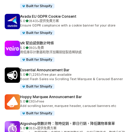
Built for Shopify
Avada EU GDPR Cookie Consent
滿分 5 顆星
5.0
(843)
•
提供免費方案
共有 843 則評價
Ensure GDPR compliance with a cookie banner for your store
Built for Shopify
VR 緊迫感倒數計時條
滿分 5 顆星
5.0
(80)
•
免費
共有 80 則評價
用低庫存計數器和懸浮加購按鈕製造稀缺感
Built for Shopify
Essential Announcement Bar
滿分 5 顆星
5.0
(1,226)
•
Free plan available
共有 1226 則評價
Boost Flash Sales via Scrolling Text Marquee & Carousel Banner
Built for Shopify
Hoppy Marquee Announcement Bar
滿分 5 顆星
5.0
(30)
•
Free
共有 30 則評價
Add scrolling banner, marquee header, carousel banners etc
Built for Shopify
Algoshop倒數計時：限時促銷，節日行銷，降低購物車棄單
滿分 5 顆星
5.0
(83)
•
提供免費方案
共有 83 則評價