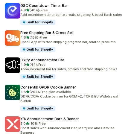
GSC Countdown Timer Bar
滿分 5 顆星
4.9
(484)
•
Free
共有 484 則評價
Add countdown timer bar to create urgency & boost flash sales
Built for Shopify
Free Shipping Bar & Cross Sell
滿分 5 顆星
4.6
(188)
•
Free
共有 188 則評價
Upsell App with free shipping progress bar, related products
Built for Shopify
Oxify Announcement Bar
滿分 5 顆星
4.9
(44)
•
Free
共有 44 則評價
Announcement bar for sales, promos and free shipping news
Built for Shopify
Consentik GPDR Cookie Banner
滿分 5 顆星
4.8
(264)
•
Free plan available
共有 264 則評價
GDPR/CCPA Cookie banner for GCM v2, TCF & EU Withdrawal
Button
Built for Shopify
XB: Announcement Bars & Banner
滿分 5 顆星
5.0
(101)
•
Free
共有 101 則評價
Boost sales with Annoucement Bar, Marquee and Carousel
Banners