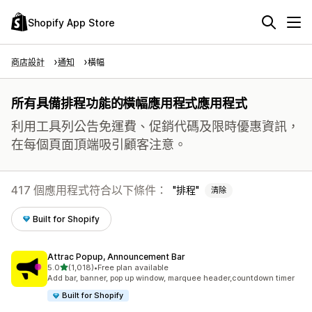
Shopify App Store
商店設計
通知
橫幅
所有具備排程功能的橫幅應用程式應用程式
利用工具列公告免運費、促銷代碼及限時優惠資訊，
在每個頁面頂端吸引顧客注意。
417 個應用程式符合以下條件：
排程
清除
Built for Shopify
Attrac Popup, Announcement Bar
滿分 5 顆星
5.0
(1,018)
•
Free plan available
共有 1018 則評價
Add bar, banner, pop up window, marquee header,countdown timer
Built for Shopify