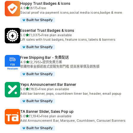
Hoppy Trust Badges & Icons
滿分 5 顆星
4.9
(817)
•
Free
共有 817 則評價
Social proof via payment icons,social media icons,badge & more
Built for Shopify
Essential Trust Badges & Icons
滿分 5 顆星
5.0
(1,037)
•
Free plan available
共有 1037 則評價
Lift sales with trust badges, feature icons, labels & banners
Built for Shopify
Free Shipping Bar ‑ 免費配送
滿分 5 顆星
4.9
(2,795)
•
提供免費方案
共有 2795 則評價
依購物車金額遞進式提醒免郵門檻 提高客單價及銷售額
Built for Shopify
Yeps Announcement Bar Banner
滿分 5 顆星
5.0
(183)
•
Free plan available
共有 183 則評價
Add bar banner, pops, countdown timer bar, header, email popup
Built for Shopify
TA Banner Slider, Sales Pop up
滿分 5 顆星
5.0
(1,194)
•
Free plan available
共有 1194 則評價
Add Announcement Bar, Marquee, Countdown, Carousel Banners
Built for Shopify