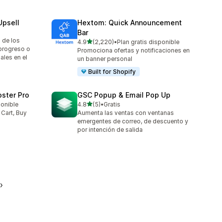
Upsell
Hextom: Quick Announcement
Bar
 de los
de 5 estrellas
4.9
(2,220)
•
Plan gratis disponible
2220 reseñas en total
progreso o
Promociona ofertas y notificaciones en
ales en el
un banner personal
Built for Shopify
oster Pro
GSC Popup & Email Pop Up
de 5 estrellas
ponible
4.8
(5)
•
Gratis
5 reseñas en total
 Cart, Buy
Aumenta las ventas con ventanas
emergentes de correo, de descuento y
por intención de salida