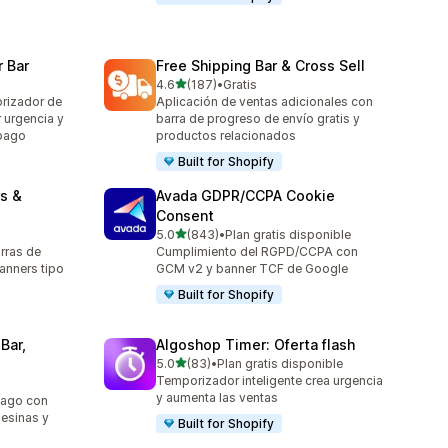
 Bar
Free Shipping Bar & Cross Sell
de 5 estrellas
4.6
(187)
•
Gratis
187 reseñas en total
rizador de
Aplicación de ventas adicionales con
r urgencia y
barra de progreso de envío gratis y
mpago
productos relacionados
Built for Shopify
s &
Avada GDPR/CCPA Cookie
Consent
de 5 estrellas
5.0
(843)
•
Plan gratis disponible
843 reseñas en total
rras de
Cumplimiento del RGPD/CCPA con
anners tipo
GCM v2 y banner TCF de Google
Built for Shopify
Bar,
Algoshop Timer: Oferta flash
de 5 estrellas
5.0
(83)
•
Plan gratis disponible
83 reseñas en total
Temporizador inteligente crea urgencia
y aumenta las ventas
pago con
uesinas y
Built for Shopify