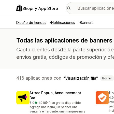
Shopify App Store
Diseño de tiendas
Notificaciones
Banners
Todas las aplicaciones de banners c
Capta clientes desde la parte superior d
envíos gratis, códigos de promoción y of
416 aplicaciones con
Visualización fija
Borrar
Attrac Popup, Announcement
Ho
Bar
4.9
816
Pru
de 5 estrellas
5.0
(1,018)
•
Plan gratis disponible
1018 reseñas en total
pag
Agrega una barra, un banner, una
ins
ventana emergente, una marquesina y