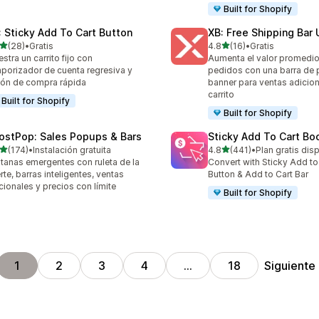
Built for Shopify
: Sticky Add To Cart Button
XB: Free Shipping Bar 
de 5 estrellas
de 5 estrellas
(28)
•
Gratis
4.8
(16)
•
Gratis
reseñas en total
16 reseñas en total
stra un carrito fijo con
Aumenta el valor promedio
porizador de cuenta regresiva y
pedidos con una barra de 
ón de compra rápida
banner para ventas adicion
carrito
Built for Shopify
Built for Shopify
ostPop: Sales Popups & Bars
Sticky Add To Cart Bo
de 5 estrellas
de 5 estrellas
(174)
•
Instalación gratuita
4.8
(441)
•
Plan gratis dis
 reseñas en total
441 reseñas en total
tanas emergentes con ruleta de la
Convert with Sticky Add to
rte, barras inteligentes, ventas
Button & Add to Cart Bar
cionales y precios con límite
Built for Shopify
Siguiente
1
2
3
4
…
18