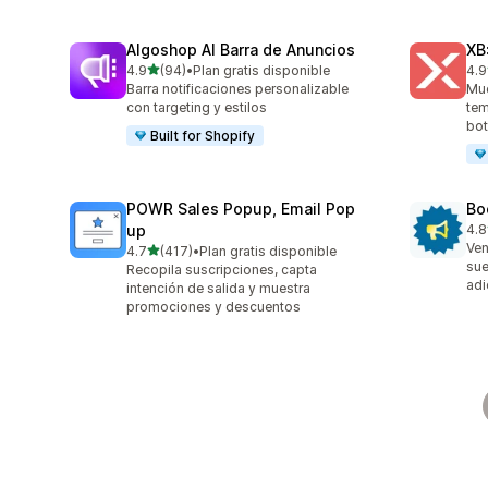
Algoshop AI Barra de Anuncios
XB
de 5 estrellas
4.9
(94)
•
Plan gratis disponible
4.9
94 reseñas en total
28 
Barra notificaciones personalizable
Mue
con targeting y estilos
tem
bot
Built for Shopify
POWR Sales Popup, Email Pop
Bo
up
4.8
174
Ven
de 5 estrellas
4.7
(417)
•
Plan gratis disponible
417 reseñas en total
sue
Recopila suscripciones, capta
adi
intención de salida y muestra
promociones y descuentos