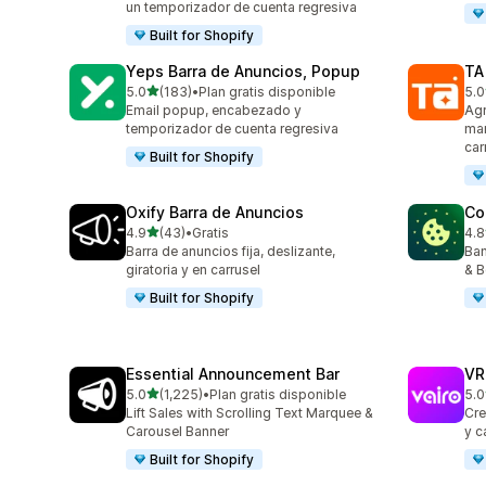
un temporizador de cuenta regresiva
Built for Shopify
Yeps Barra de Anuncios, Popup
TA
de 5 estrellas
5.0
(183)
•
Plan gratis disponible
5.0
183 reseñas en total
119
Email popup, encabezado y
Agr
temporizador de cuenta regresiva
mar
car
Built for Shopify
Oxify Barra de Anuncios
Co
de 5 estrellas
4.9
(43)
•
Gratis
4.8
43 reseñas en total
264
Barra de anuncios fija, deslizante,
Ban
giratoria y en carrusel
& B
Built for Shopify
Essential Announcement Bar
VR
de 5 estrellas
5.0
(1,225)
•
Plan gratis disponible
5.0
1225 reseñas en total
80 
Lift Sales with Scrolling Text Marquee &
Cre
Carousel Banner
y ca
Built for Shopify