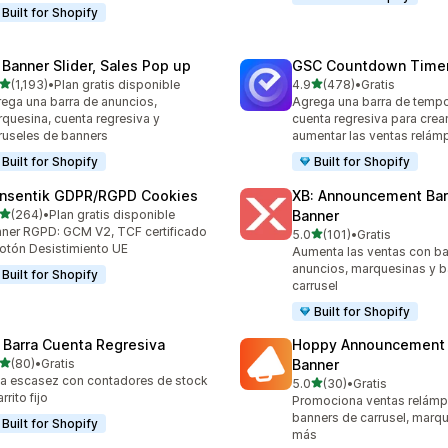
Built for Shopify
 Banner Slider, Sales Pop up
GSC Countdown Timer
de 5 estrellas
de 5 estrellas
(1,193)
•
Plan gratis disponible
4.9
(478)
•
Gratis
3 reseñas en total
478 reseñas en total
ega una barra de anuncios,
Agrega una barra de tempo
quesina, cuenta regresiva y
cuenta regresiva para crea
ruseles de banners
aumentar las ventas relá
Built for Shopify
Built for Shopify
nsentik GDPR/RGPD Cookies
XB: Announcement Bar
de 5 estrellas
(264)
•
Plan gratis disponible
Banner
 reseñas en total
ner RGPD: GCM V2, TCF certificado
de 5 estrellas
5.0
(101)
•
Gratis
101 reseñas en total
otón Desistimiento UE
Aumenta las ventas con ba
anuncios, marquesinas y b
Built for Shopify
carrusel
Built for Shopify
 Barra Cuenta Regresiva
Hoppy Announcement 
de 5 estrellas
(80)
•
Gratis
Banner
reseñas en total
a escasez con contadores de stock
de 5 estrellas
5.0
(30)
•
Gratis
30 reseñas en total
rrito fijo
Promociona ventas relám
banners de carrusel, marq
Built for Shopify
más