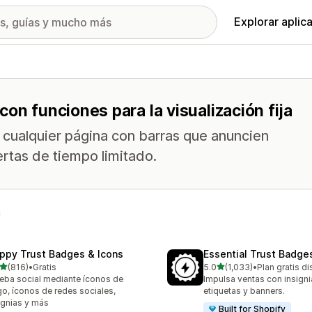
Explorar aplic
on funciones para la visualización fija
e cualquier página con barras que anuncien
ertas de tiempo limitado.
ppy Trust Badges & Icons
Essential Trust Badge
de 5 estrellas
de 5 estrellas
(816)
•
Gratis
5.0
(1,033)
•
Plan gratis d
 reseñas en total
1033 reseñas en total
eba social mediante íconos de
Impulsa ventas con insigni
o, íconos de redes sociales,
etiquetas y banners.
ignias y más
Built for Shopify