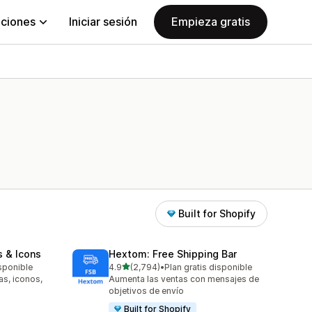
aciones
Iniciar sesión
Empieza gratis
Built for Shopify
s & Icons
Hextom: Free Shipping Bar
de 5 estrellas
isponible
4.9
(2,794)
•
Plan gratis disponible
2794 reseñas en total
as, iconos,
Aumenta las ventas con mensajes de
objetivos de envío
Built for Shopify