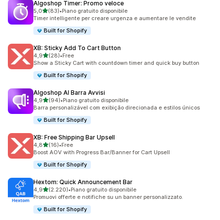
Algoshop Timer: Promo veloce
stelle su 5
5,0
(83)
•
Piano gratuito disponibile
83 recensioni totali
Timer intelligente per creare urgenza e aumentare le vendite
Built for Shopify
XB: Sticky Add To Cart Button
stelle su 5
4,9
(28)
•
Free
28 recensioni totali
Show a Sticky Cart with countdown timer and quick buy button
Built for Shopify
Algoshop AI Barra Avvisi
stelle su 5
4,9
(94)
•
Piano gratuito disponibile
94 recensioni totali
Barra personalizável com exibição direcionada e estilos únicos
Built for Shopify
XB: Free Shipping Bar Upsell
stelle su 5
4,8
(16)
•
Free
16 recensioni totali
Boost AOV with Progress Bar/Banner for Cart Upsell
Built for Shopify
Hextom: Quick Announcement Bar
stelle su 5
4,9
(2.220)
•
Piano gratuito disponibile
2220 recensioni totali
Promuovi offerte e notifiche su un banner personalizzato.
Built for Shopify