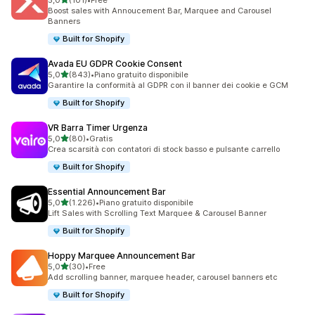
5,0
(101)
•
Free
101 recensioni totali
Boost sales with Annoucement Bar, Marquee and Carousel
Banners
Built for Shopify
Avada EU GDPR Cookie Consent
stelle su 5
5,0
(843)
•
Piano gratuito disponibile
843 recensioni totali
Garantire la conformità al GDPR con il banner dei cookie e GCM
Built for Shopify
VR Barra Timer Urgenza
stelle su 5
5,0
(80)
•
Gratis
80 recensioni totali
Crea scarsità con contatori di stock basso e pulsante carrello
Built for Shopify
Essential Announcement Bar
stelle su 5
5,0
(1.226)
•
Piano gratuito disponibile
1226 recensioni totali
Lift Sales with Scrolling Text Marquee & Carousel Banner
Built for Shopify
Hoppy Marquee Announcement Bar
stelle su 5
5,0
(30)
•
Free
30 recensioni totali
Add scrolling banner, marquee header, carousel banners etc
Built for Shopify