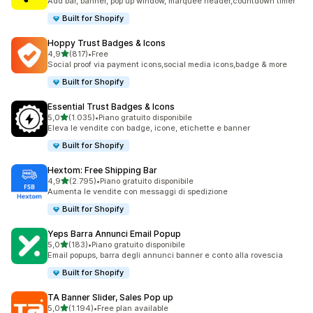
Add bar, banner, pop up window, marquee header,countdown timer
Built for Shopify
Hoppy Trust Badges & Icons
stelle su 5
4,9
(817)
•
Free
817 recensioni totali
Social proof via payment icons,social media icons,badge & more
Built for Shopify
Essential Trust Badges & Icons
stelle su 5
5,0
(1.035)
•
Piano gratuito disponibile
1035 recensioni totali
Eleva le vendite con badge, icone, etichette e banner
Built for Shopify
Hextom: Free Shipping Bar
stelle su 5
4,9
(2.795)
•
Piano gratuito disponibile
2795 recensioni totali
Aumenta le vendite con messaggi di spedizione
Built for Shopify
Yeps Barra Annunci Email Popup
stelle su 5
5,0
(183)
•
Piano gratuito disponibile
183 recensioni totali
Email popups, barra degli annunci banner e conto alla rovescia
Built for Shopify
TA Banner Slider, Sales Pop up
stelle su 5
5,0
(1.194)
•
Free plan available
1194 recensioni totali