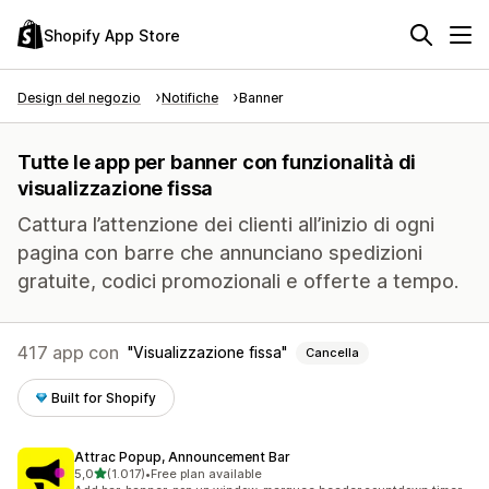
Shopify App Store
Design del negozio
Notifiche
Banner
Tutte le app per banner con funzionalità di
visualizzazione fissa
Cattura l’attenzione dei clienti all’inizio di ogni
pagina con barre che annunciano spedizioni
gratuite, codici promozionali e offerte a tempo.
417 app con
Visualizzazione fissa
Cancella
Built for Shopify
Attrac Popup, Announcement Bar
stelle su 5
5,0
(1.017)
•
Free plan available
1017 recensioni totali