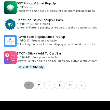
GSC Popup & Email Pop Up
stelle su 5
4,7
(7)
•
Free
7 recensioni totali
Upsell with email pop up, discount exit intent pop up window
BoostPop: Sales Popups & Bars
stelle su 5
4,8
(174)
•
Free to install
174 recensioni totali
Wheel of Fortune popups, smart bars, upsells - capped pricing
POWR Sales Popup, Email Pop up
stelle su 5
4,7
(417)
•
Free plan available
417 recensioni totali
Collect sign ups, exit intent, display promotions & discounts
STKY ‑ Sticky Add To Cart Bar
stelle su 5
4,8
(441)
•
Free plan available
441 recensioni totali
Grow w/ sticky add to cart bar, quick buy button & sticky cart
Built for Shopify
1
2
3
4
18