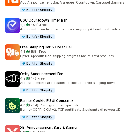
Add Announcement Bar, Marquee, Countdown, Carousel Banners
Built for Shopify
GSC Countdown Timer Bar
stelle su 5
4,9
(484)
•
Free
484 recensioni totali
Add countdown timer bar to create urgency & boost flash sales
Built for Shopify
Free Shipping Bar & Cross Sell
stelle su 5
4,6
(188)
•
Free
188 recensioni totali
Upsell App with free shipping progress bar, related products
Built for Shopify
Oxify Announcement Bar
stelle su 5
4,9
(44)
•
Free
44 recensioni totali
Announcement bar for sales, promos and free shipping news
Built for Shopify
Banner Cookie EU di Consentik
stelle su 5
4,8
(264)
•
Piano gratuito disponibile
264 recensioni totali
Banner GDPR: GCM v2, TCF certificato & pulsante di revoca UE
Built for Shopify
XB: Announcement Bars & Banner
stelle su 5