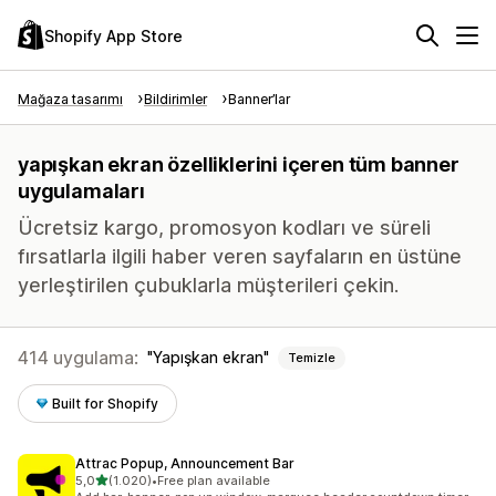
Shopify App Store
Mağaza tasarımı
Bildirimler
Banner’lar
yapışkan ekran özelliklerini içeren tüm banner
uygulamaları
Ücretsiz kargo, promosyon kodları ve süreli
fırsatlarla ilgili haber veren sayfaların en üstüne
yerleştirilen çubuklarla müşterileri çekin.
414 uygulama:
Yapışkan ekran
Temizle
Built for Shopify
Attrac Popup, Announcement Bar
5 yıldız üzerinden
5,0
(1.020)
•
Free plan available
toplam 1020 değerlendirme