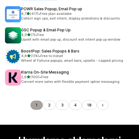
POWR Sales Popup, Email Pop up
5 yıldız üzerinden
4,7
(417)
•
Free plan available
toplam 417 değerlendirme
Collect sign ups, exit intent, display promotions & discounts
GSC Popup & Email Pop Up
5 yıldız üzerinden
4,9
(7)
•
Free
toplam 7 değerlendirme
Upsell with email pop up, discount exit intent pop up window
BoostPop: Sales Popups & Bars
5 yıldız üzerinden
4,8
(174)
•
Free to install
toplam 174 değerlendirme
Wheel of Fortune popups, smart bars, upsells - capped pricing
Klarna On‑Site Messaging
5 yıldız üzerinden
2,6
(100)
•
Free
toplam 100 değerlendirme
Convert more sales with flexible payment option messaging.
1
2
3
4
18