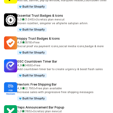
Add bar, banner, pop up window, marquee header,countdown timer
Built for Shopify
Essential Trust Badges & Icons
5 yıldız üzerinden
5,0
(1.045)
•
Ücretsiz plan mevcut
toplam 1045 değerlendirme
Güven rozetleri, simgeler ve afişlerle satışları artırın.
Built for Shopify
Hoppy Trust Badges & Icons
5 yıldız üzerinden
4,9
(819)
•
Free
toplam 819 değerlendirme
Social proof via payment icons,social media icons,badge & more
Built for Shopify
GSC Countdown Timer Bar
5 yıldız üzerinden
4,9
(488)
•
Free
toplam 488 değerlendirme
Add countdown timer bar to create urgency & boost flash sales
Built for Shopify
Hextom: Free Shipping Bar
5 yıldız üzerinden
4,9
(2.795)
•
Free plan available
toplam 2795 değerlendirme
Increase sales with progressive free shipping messages
Built for Shopify
Yeps Announcement Bar Popup
5 yıldız üzerinden
5,0
(185)
•
Ücretsiz plan mevcut
toplam 185 değerlendirme