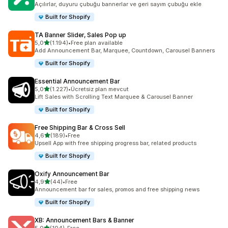
Açılırlar, duyuru çubuğu bannerlar ve geri sayım çubuğu ekle
Built for Shopify
TA Banner Slider, Sales Pop up
5 yıldız üzerinden
5,0
(1.194)
•
Free plan available
toplam 1194 değerlendirme
Add Announcement Bar, Marquee, Countdown, Carousel Banners
Built for Shopify
Essential Announcement Bar
5 yıldız üzerinden
5,0
(1.227)
•
Ücretsiz plan mevcut
toplam 1227 değerlendirme
Lift Sales with Scrolling Text Marquee & Carousel Banner
Built for Shopify
Free Shipping Bar & Cross Sell
5 yıldız üzerinden
4,6
(189)
•
Free
toplam 189 değerlendirme
Upsell App with free shipping progress bar, related products
Built for Shopify
Oxify Announcement Bar
5 yıldız üzerinden
4,9
(44)
•
Free
toplam 44 değerlendirme
Announcement bar for sales, promos and free shipping news
Built for Shopify
XB: Announcement Bars & Banner
5 yıldız üzerinden