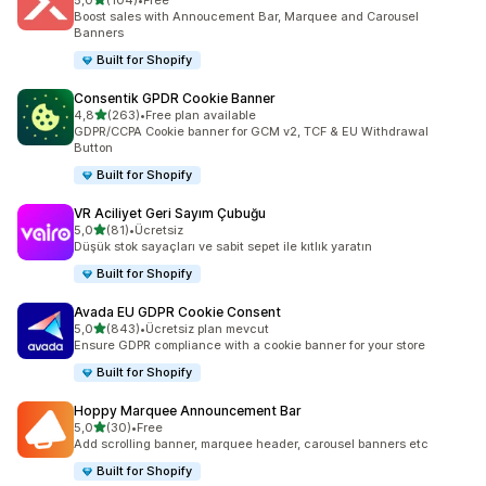
5,0
(104)
•
Free
toplam 104 değerlendirme
Boost sales with Annoucement Bar, Marquee and Carousel
Banners
Built for Shopify
Consentik GPDR Cookie Banner
5 yıldız üzerinden
4,8
(263)
•
Free plan available
toplam 263 değerlendirme
GDPR/CCPA Cookie banner for GCM v2, TCF & EU Withdrawal
Button
Built for Shopify
VR Aciliyet Geri Sayım Çubuğu
5 yıldız üzerinden
5,0
(81)
•
Ücretsiz
toplam 81 değerlendirme
Düşük stok sayaçları ve sabit sepet ile kıtlık yaratın
Built for Shopify
Avada EU GDPR Cookie Consent
5 yıldız üzerinden
5,0
(843)
•
Ücretsiz plan mevcut
toplam 843 değerlendirme
Ensure GDPR compliance with a cookie banner for your store
Built for Shopify
Hoppy Marquee Announcement Bar
5 yıldız üzerinden
5,0
(30)
•
Free
toplam 30 değerlendirme
Add scrolling banner, marquee header, carousel banners etc
Built for Shopify