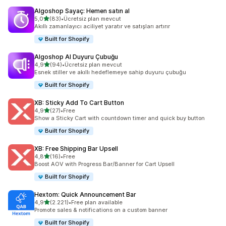
Algoshop Sayaç: Hemen satın al
5 yıldız üzerinden
5,0
(83)
•
Ücretsiz plan mevcut
toplam 83 değerlendirme
Akıllı zamanlayıcı aciliyet yaratır ve satışları artırır
Built for Shopify
Algoshop AI Duyuru Çubuğu
5 yıldız üzerinden
4,9
(94)
•
Ücretsiz plan mevcut
toplam 94 değerlendirme
Esnek stiller ve akıllı hedeflemeye sahip duyuru çubuğu
Built for Shopify
XB: Sticky Add To Cart Button
5 yıldız üzerinden
4,9
(27)
•
Free
toplam 27 değerlendirme
Show a Sticky Cart with countdown timer and quick buy button
Built for Shopify
XB: Free Shipping Bar Upsell
5 yıldız üzerinden
4,8
(16)
•
Free
toplam 16 değerlendirme
Boost AOV with Progress Bar/Banner for Cart Upsell
Built for Shopify
Hextom: Quick Announcement Bar
5 yıldız üzerinden
4,9
(2.221)
•
Free plan available
toplam 2221 değerlendirme
Promote sales & notifications on a custom banner
Built for Shopify