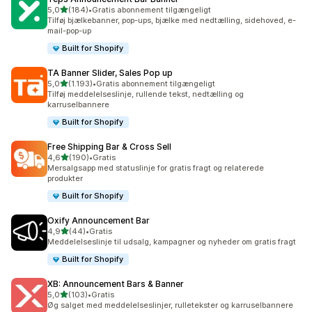
ud af 5 stjerner
5,0
(184)
•
Gratis abonnement tilgængeligt
184 anmeldelser i alt
Tilføj bjælkebanner, pop-ups, bjælke med nedtælling, sidehoved, e-
mail-pop-up
Built for Shopify
TA Banner Slider, Sales Pop up
ud af 5 stjerner
5,0
(1.193)
•
Gratis abonnement tilgængeligt
1193 anmeldelser i alt
Tilføj meddelelseslinje, rullende tekst, nedtælling og
karruselbannere
Built for Shopify
Free Shipping Bar & Cross Sell
ud af 5 stjerner
4,6
(190)
•
Gratis
190 anmeldelser i alt
Mersalgsapp med statuslinje for gratis fragt og relaterede
produkter
Built for Shopify
Oxify Announcement Bar
ud af 5 stjerner
4,9
(44)
•
Gratis
44 anmeldelser i alt
Meddelelseslinje til udsalg, kampagner og nyheder om gratis fragt
Built for Shopify
XB: Announcement Bars & Banner
ud af 5 stjerner
5,0
(103)
•
Gratis
103 anmeldelser i alt
Øg salget med meddelelseslinjer, rulletekster og karruselbannere