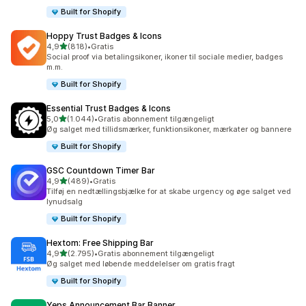
Built for Shopify
Hoppy Trust Badges & Icons
ud af 5 stjerner
4,9
(818)
•
Gratis
818 anmeldelser i alt
Social proof via betalingsikoner, ikoner til sociale medier, badges
m.m.
Built for Shopify
Essential Trust Badges & Icons
ud af 5 stjerner
5,0
(1.044)
•
Gratis abonnement tilgængeligt
1044 anmeldelser i alt
Øg salget med tillidsmærker, funktionsikoner, mærkater og bannere
Built for Shopify
GSC Countdown Timer Bar
ud af 5 stjerner
4,9
(489)
•
Gratis
489 anmeldelser i alt
Tilføj en nedtællingsbjælke for at skabe urgency og øge salget ved
lynudsalg
Built for Shopify
Hextom: Free Shipping Bar
ud af 5 stjerner
4,9
(2.795)
•
Gratis abonnement tilgængeligt
2795 anmeldelser i alt
Øg salget med løbende meddelelser om gratis fragt
Built for Shopify
Yeps Announcement Bar Banner