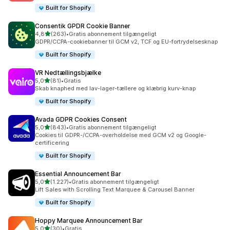
Built for Shopify
Consentik GPDR Cookie Banner
ud af 5 stjerner
4,8
(263)
•
Gratis abonnement tilgængeligt
263 anmeldelser i alt
GDPR/CCPA-cookiebanner til GCM v2, TCF og EU-fortrydelsesknap
Built for Shopify
VR Nedtællingsbjælke
ud af 5 stjerner
5,0
(81)
•
Gratis
81 anmeldelser i alt
Skab knaphed med lav-lager-tællere og klæbrig kurv-knap
Built for Shopify
Avada GDPR Cookies Consent
ud af 5 stjerner
5,0
(843)
•
Gratis abonnement tilgængeligt
843 anmeldelser i alt
Cookies til GDPR-/CCPA-overholdelse med GCM v2 og Google-
certificering
Built for Shopify
Essential Announcement Bar
ud af 5 stjerner
5,0
(1.227)
•
Gratis abonnement tilgængeligt
1227 anmeldelser i alt
Lift Sales with Scrolling Text Marquee & Carousel Banner
Built for Shopify
Hoppy Marquee Announcement Bar
ud af 5 stjerner
5,0
(30)
•
Gratis