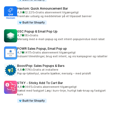
Hextom: Quick Announcement Bar
ud af 5 stjerner
4,9
(2.221)
•
Gratis abonnement tilgængeligt
2221 anmeldelser i alt
Fremhæv udsalg og meddelelser på et tilpasset banner
Built for Shopify
GSC Popup & Email Pop Up
ud af 5 stjerner
4,7
(8)
•
Gratis
8 anmeldelser i alt
Mersalg med e-mail-popup og exit intent-popupvindue med rabat
POWR Sales Popup, Email Pop up
ud af 5 stjerner
4,7
(417)
•
Gratis abonnement tilgængeligt
417 anmeldelser i alt
Indsaml tilmeldinger, brug exit intent, og vis kampagner og rabatter
BoostPop: Sales Popups & Bars
ud af 5 stjerner
4,8
(174)
•
Gratis at installere
174 anmeldelser i alt
Pop op-lykkehjul, smarte bjælker, mersalg – med prisloft
STKY ‑ Sticky Add To Cart Bar
ud af 5 stjerner
4,8
(441)
•
Gratis abonnement tilgængeligt
441 anmeldelser i alt
Vækst med fastgjort Læg i kurv-linje, hurtigt køb-knap og fastgjort
kurv
Built for Shopify