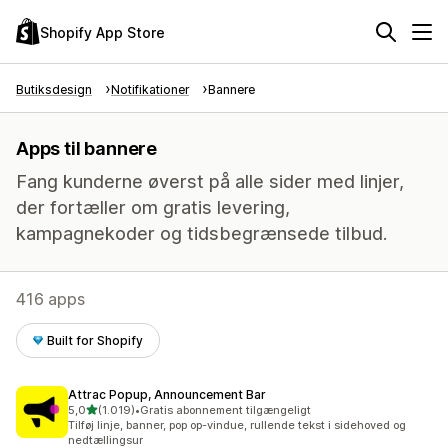
Shopify App Store
Butiksdesign
Notifikationer
Bannere
Apps til bannere
Fang kunderne øverst på alle sider med linjer,
der fortæller om gratis levering,
kampagnekoder og tidsbegrænsede tilbud.
416 apps
Built for Shopify
Attrac Popup, Announcement Bar
ud af 5 stjerner
5,0
(1.019)
•
Gratis abonnement tilgængeligt
1019 anmeldelser i alt
Tilføj linje, banner, pop op-vindue, rullende tekst i sidehoved og
nedtællingsur