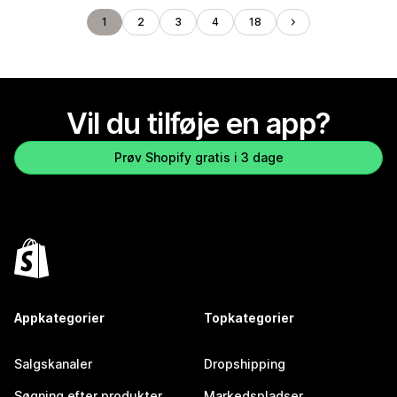
1
2
3
4
18
Vil du tilføje en app?
Prøv Shopify gratis i 3 dage
Appkategorier
Topkategorier
Salgskanaler
Dropshipping
Søgning efter produkter
Markedspladser