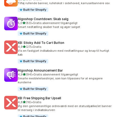
30 anmeldelser i alt
Tilføj rullende banner, rulletekst i sidehoved, karruselbannere osv.
Built for Shopify
Algoshop Countdown: Skab salg
ud af 5 stjerner
5,0
(83)
•
Gratis abonnement tilgængeligt
83 anmeldelser i alt
Smart nedtælling skaber hast og øger salget
Built for Shopify
XB: Sticky Add To Cart Button
ud af 5 stjerner
4,9
(27)
•
Gratis
27 anmeldelser i alt
Vis en fastgjort indkøbskurv med nedtællingsur og knap til hurtigt
køb
Built for Shopify
Algoshop Announcement Bar
ud af 5 stjerner
4,9
(94)
•
Gratis abonnement tilgængeligt
94 anmeldelser i alt
Smarte meddelelseslinjer, som kan tilpasses for at engagere
kunderne
Built for Shopify
XB: Free Shipping Bar Upsell
ud af 5 stjerner
4,8
(16)
•
Gratis
16 anmeldelser i alt
Øg den gennemsnitlige ordreværdi med en statusbjælke/et banner
til mersalg i indkøbskurven
Built for Shopify