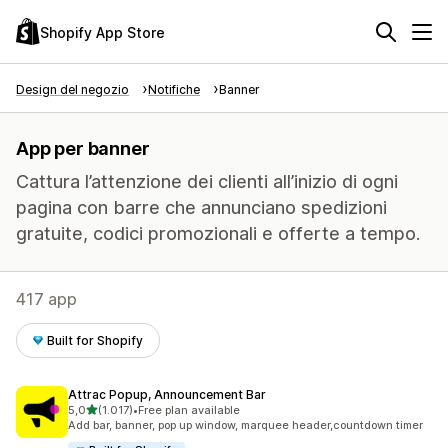
Shopify App Store
Design del negozio
Notifiche
Banner
App per banner
Cattura l’attenzione dei clienti all’inizio di ogni
pagina con barre che annunciano spedizioni
gratuite, codici promozionali e offerte a tempo.
417 app
Built for Shopify
Attrac Popup, Announcement Bar
stelle su 5
5,0
(1.017)
•
Free plan available
1017 recensioni totali
Add bar, banner, pop up window, marquee header,countdown timer