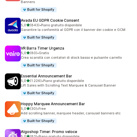
Banners
Built for Shopify
Avada EU GDPR Cookie Consent
stelle su 5
5,0
(843)
•
Piano gratuito disponibile
843 recensioni totali
Garantire la conformità al GDPR con il banner dei cookie e GCM
Built for Shopify
VR Barra Timer Urgenza
stelle su 5
5,0
(80)
•
Gratis
80 recensioni totali
Crea scarsità con contatori di stock basso e pulsante carrello
Built for Shopify
Essential Announcement Bar
stelle su 5
5,0
(1.226)
•
Piano gratuito disponibile
1226 recensioni totali
Lift Sales with Scrolling Text Marquee & Carousel Banner
Built for Shopify
Hoppy Marquee Announcement Bar
stelle su 5
5,0
(30)
•
Free
30 recensioni totali
Add scrolling banner, marquee header, carousel banners etc
Built for Shopify
Algoshop Timer: Promo veloce
stelle su 5
5,0
(83)
•
Piano gratuito disponibile