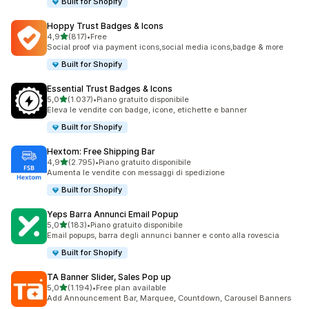
Built for Shopify
Hoppy Trust Badges & Icons
stelle su 5
4,9
(817)
•
Free
817 recensioni totali
Social proof via payment icons,social media icons,badge & more
Built for Shopify
Essential Trust Badges & Icons
stelle su 5
5,0
(1.037)
•
Piano gratuito disponibile
1037 recensioni totali
Eleva le vendite con badge, icone, etichette e banner
Built for Shopify
Hextom: Free Shipping Bar
stelle su 5
4,9
(2.795)
•
Piano gratuito disponibile
2795 recensioni totali
Aumenta le vendite con messaggi di spedizione
Built for Shopify
Yeps Barra Annunci Email Popup
stelle su 5
5,0
(183)
•
Piano gratuito disponibile
183 recensioni totali
Email popups, barra degli annunci banner e conto alla rovescia
Built for Shopify
TA Banner Slider, Sales Pop up
stelle su 5
5,0
(1.194)
•
Free plan available
1194 recensioni totali
Add Announcement Bar, Marquee, Countdown, Carousel Banners