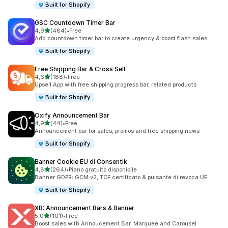
Built for Shopify
GSC Countdown Timer Bar
stelle su 5
4,9
(484)
•
Free
484 recensioni totali
Add countdown timer bar to create urgency & boost flash sales
Built for Shopify
Free Shipping Bar & Cross Sell
stelle su 5
4,6
(188)
•
Free
188 recensioni totali
Upsell App with free shipping progress bar, related products
Built for Shopify
Oxify Announcement Bar
stelle su 5
4,9
(44)
•
Free
44 recensioni totali
Announcement bar for sales, promos and free shipping news
Built for Shopify
Banner Cookie EU di Consentik
stelle su 5
4,8
(264)
•
Piano gratuito disponibile
264 recensioni totali
Banner GDPR: GCM v2, TCF certificato & pulsante di revoca UE
Built for Shopify
XB: Announcement Bars & Banner
stelle su 5
5,0
(101)
•
Free
101 recensioni totali
Boost sales with Annoucement Bar, Marquee and Carousel