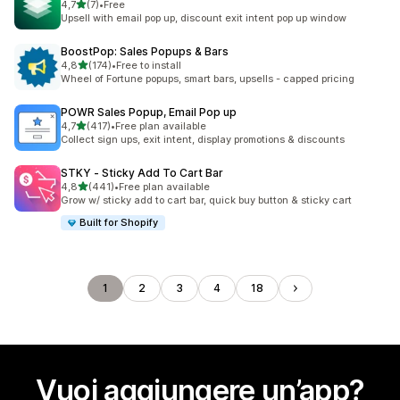
stelle su 5
4,7
(7)
•
Free
7 recensioni totali
Upsell with email pop up, discount exit intent pop up window
BoostPop: Sales Popups & Bars
stelle su 5
4,8
(174)
•
Free to install
174 recensioni totali
Wheel of Fortune popups, smart bars, upsells - capped pricing
POWR Sales Popup, Email Pop up
stelle su 5
4,7
(417)
•
Free plan available
417 recensioni totali
Collect sign ups, exit intent, display promotions & discounts
STKY ‑ Sticky Add To Cart Bar
stelle su 5
4,8
(441)
•
Free plan available
441 recensioni totali
Grow w/ sticky add to cart bar, quick buy button & sticky cart
Built for Shopify
1
2
3
4
18
Vuoi aggiungere un’app?