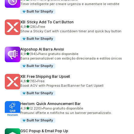
83 recensioni totali
Timer intelligente per creare urgenza e aumentare le vendite
Built for Shopify
XB: Sticky Add To Cart Button
stelle su 5
4,9
(28)
•
Free
28 recensioni totali
Show a Sticky Cart with countdown timer and quick buy button
Built for Shopify
Algoshop AI Barra Avvisi
stelle su 5
4,9
(94)
•
Piano gratuito disponibile
94 recensioni totali
Barra personalizável com exibição direcionada e estilos únicos
Built for Shopify
XB: Free Shipping Bar Upsell
stelle su 5
4,8
(16)
•
Free
16 recensioni totali
Boost AOV with Progress Bar/Banner for Cart Upsell
Built for Shopify
Hextom: Quick Announcement Bar
stelle su 5
4,9
(2.220)
•
Piano gratuito disponibile
2220 recensioni totali
Promuovi offerte e notifiche su un banner personalizzato.
Built for Shopify
GSC Popup & Email Pop Up