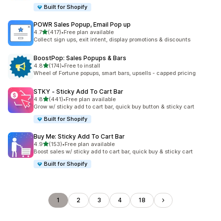
Built for Shopify
POWR Sales Popup, Email Pop up
5つ星中
4.7
(417)
•
Free plan available
合計レビュー数：417件
Collect sign ups, exit intent, display promotions & discounts
BoostPop: Sales Popups & Bars
5つ星中
4.8
(174)
•
Free to install
合計レビュー数：174件
Wheel of Fortune popups, smart bars, upsells - capped pricing
STKY ‑ Sticky Add To Cart Bar
5つ星中
4.8
(441)
•
Free plan available
合計レビュー数：441件
Grow w/ sticky add to cart bar, quick buy button & sticky cart
Built for Shopify
Buy Me: Sticky Add To Cart Bar
5つ星中
4.9
(153)
•
Free plan available
合計レビュー数：153件
Boost sales w/ sticky add to cart bar, quick buy & sticky cart
Built for Shopify
1
2
3
4
18