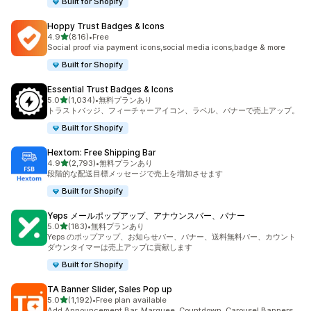
Built for Shopify
Hoppy Trust Badges & Icons
5つ星中
4.9
(816)
•
Free
合計レビュー数：816件
Social proof via payment icons,social media icons,badge & more
Built for Shopify
Essential Trust Badges & Icons
5つ星中
5.0
(1,034)
•
無料プランあり
合計レビュー数：1034件
トラストバッジ、フィーチャーアイコン、ラベル、バナーで売上アップ。
Built for Shopify
Hextom: Free Shipping Bar
5つ星中
4.9
(2,793)
•
無料プランあり
合計レビュー数：2793件
段階的な配送目標メッセージで売上を増加させます
Built for Shopify
Yeps メールポップアップ、アナウンスバー、バナー
5つ星中
5.0
(183)
•
無料プランあり
合計レビュー数：183件
Yeps のポップアップ、お知らせバー、バナー、送料無料バー、カウント
ダウンタイマーは売上アップに貢献します
Built for Shopify
TA Banner Slider, Sales Pop up
5つ星中
5.0
(1,192)
•
Free plan available
合計レビュー数：1192件
Add Announcement Bar, Marquee, Countdown, Carousel Banners