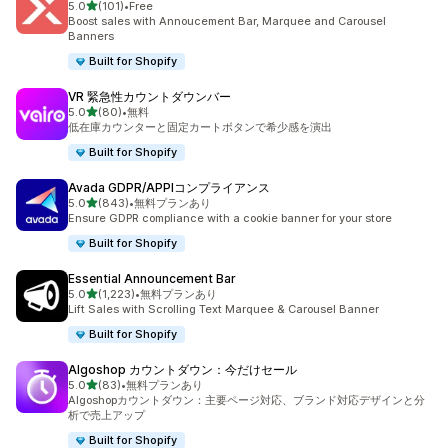
5つ星中
5.0
(101)
•
Free
合計レビュー数：101件
Boost sales with Annoucement Bar, Marquee and Carousel
Banners
Built for Shopify
VR 緊急性カウントダウンバー
5つ星中
5.0
(80)
•
無料
合計レビュー数：80件
低在庫カウンターと固定カートボタンで希少感を演出
Built for Shopify
Avada GDPR/APPIコンプライアンス
5つ星中
5.0
(843)
•
無料プランあり
合計レビュー数：843件
Ensure GDPR compliance with a cookie banner for your store
Built for Shopify
Essential Announcement Bar
5つ星中
5.0
(1,223)
•
無料プランあり
合計レビュー数：1223件
Lift Sales with Scrolling Text Marquee & Carousel Banner
Built for Shopify
Algoshop カウントダウン：今だけセール
5つ星中
5.0
(83)
•
無料プランあり
合計レビュー数：83件
Algoshopカウントダウン：主要ページ対応、ブランド対応デザインと分
析で売上アップ
Built for Shopify