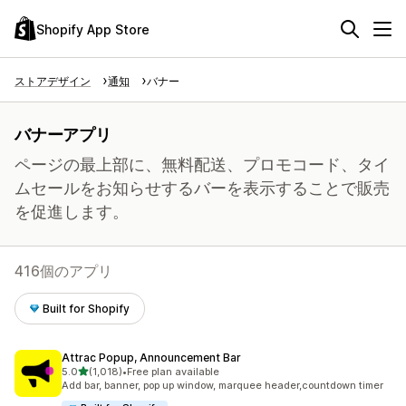
Shopify App Store
ストアデザイン
通知
バナー
バナーアプリ
ページの最上部に、無料配送、プロモコード、タイ
ムセールをお知らせするバーを表示することで販売
を促進します。
416個のアプリ
Built for Shopify
Attrac Popup, Announcement Bar
5つ星中
5.0
(1,018)
•
Free plan available
合計レビュー数：1018件
Add bar, banner, pop up window, marquee header,countdown timer