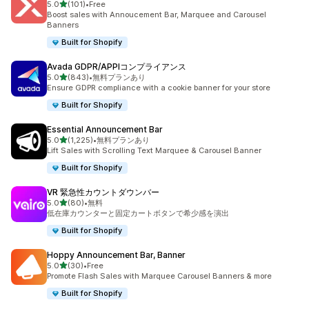
5つ星中
5.0
(101)
•
Free
合計レビュー数：101件
Boost sales with Annoucement Bar, Marquee and Carousel
Banners
Built for Shopify
Avada GDPR/APPIコンプライアンス
5つ星中
5.0
(843)
•
無料プランあり
合計レビュー数：843件
Ensure GDPR compliance with a cookie banner for your store
Built for Shopify
Essential Announcement Bar
5つ星中
5.0
(1,225)
•
無料プランあり
合計レビュー数：1225件
Lift Sales with Scrolling Text Marquee & Carousel Banner
Built for Shopify
VR 緊急性カウントダウンバー
5つ星中
5.0
(80)
•
無料
合計レビュー数：80件
低在庫カウンターと固定カートボタンで希少感を演出
Built for Shopify
Hoppy Announcement Bar, Banner
5つ星中
5.0
(30)
•
Free
合計レビュー数：30件
Promote Flash Sales with Marquee Carousel Banners & more
Built for Shopify