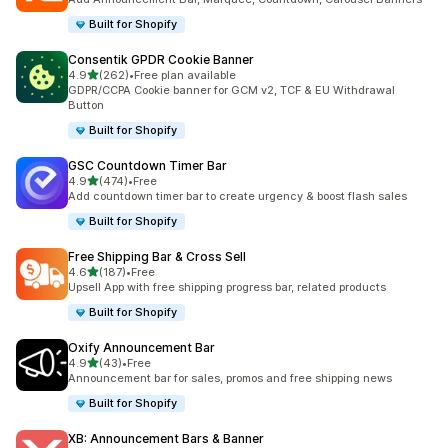
Built for Shopify
Consentik GPDR Cookie Banner
5つ星中
4.9
(262)
•
Free plan available
合計レビュー数：262件
GDPR/CCPA Cookie banner for GCM v2, TCF & EU Withdrawal
Button
Built for Shopify
GSC Countdown Timer Bar
5つ星中
4.9
(474)
•
Free
合計レビュー数：474件
Add countdown timer bar to create urgency & boost flash sales
Built for Shopify
Free Shipping Bar & Cross Sell
5つ星中
4.6
(187)
•
Free
合計レビュー数：187件
Upsell App with free shipping progress bar, related products
Built for Shopify
Oxify Announcement Bar
5つ星中
4.9
(43)
•
Free
合計レビュー数：43件
Announcement bar for sales, promos and free shipping news
Built for Shopify
XB: Announcement Bars & Banner