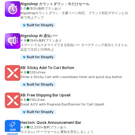
Algoshop カウントダウン：今だけセール
5つ星中
5.0
(83)
•
無料プランあり
合計レビュー数：83件
Algoshopカウントダウン：主要ページ対応、ブランド対応デザインと分
析で売上アップ
Built for Shopify
Algoshop AI 通知バー
5つ星中
4.9
(94)
•
無料プランあり
合計レビュー数：94件
スマートでカスタマイズできる告知バー ターゲティング表示とスタイル
設定で注目とCVR向上
Built for Shopify
XB: Sticky Add To Cart Button
5つ星中
4.9
(28)
•
Free
合計レビュー数：28件
Show a Sticky Cart with countdown timer and quick buy button
Built for Shopify
XB: Free Shipping Bar Upsell
5つ星中
4.8
(16)
•
Free
合計レビュー数：16件
Boost AOV with Progress Bar/Banner for Cart Upsell
Built for Shopify
Hextom: Quick Announcement Bar
5つ星中
4.9
(2,220)
•
無料プランあり
合計レビュー数：2220件
カスタムバナーでセールと通知を宣伝しましょう