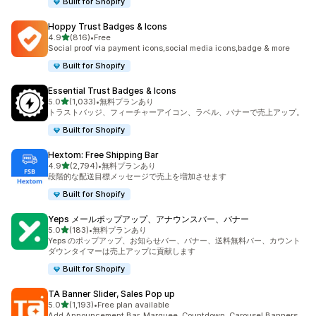
Built for Shopify
Hoppy Trust Badges & Icons
5つ星中
4.9
(816)
•
Free
合計レビュー数：816件
Social proof via payment icons,social media icons,badge & more
Built for Shopify
Essential Trust Badges & Icons
5つ星中
5.0
(1,033)
•
無料プランあり
合計レビュー数：1033件
トラストバッジ、フィーチャーアイコン、ラベル、バナーで売上アップ。
Built for Shopify
Hextom: Free Shipping Bar
5つ星中
4.9
(2,794)
•
無料プランあり
合計レビュー数：2794件
段階的な配送目標メッセージで売上を増加させます
Built for Shopify
Yeps メールポップアップ、アナウンスバー、バナー
5つ星中
5.0
(183)
•
無料プランあり
合計レビュー数：183件
Yeps のポップアップ、お知らせバー、バナー、送料無料バー、カウント
ダウンタイマーは売上アップに貢献します
Built for Shopify
TA Banner Slider, Sales Pop up
5つ星中
5.0
(1,193)
•
Free plan available
合計レビュー数：1193件
Add Announcement Bar, Marquee, Countdown, Carousel Banners